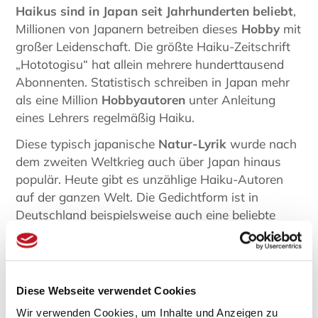
Haikus sind in Japan seit Jahrhunderten beliebt
,
Millionen von Japanern betreiben dieses
Hobby
mit
großer Leidenschaft. Die größte Haiku-Zeitschrift
„Hototogisu“ hat allein mehrere hunderttausend
Abonnenten. Statistisch schreiben in Japan mehr
als eine Million
Hobbyautoren
unter Anleitung
eines Lehrers regelmäßig Haiku.
Diese typisch japanische
Natur-Lyrik
wurde nach
dem zweiten Weltkrieg auch über Japan hinaus
populär. Heute gibt es unzählige Haiku-Autoren
auf der ganzen Welt. Die Gedichtform ist in
Deutschland beispielsweise auch eine beliebte
Unterrichtsmethode.
Traditionelle Hobbys in Japan: Origami
Diese Webseite verwendet Cookies
Die traditionelle Faltkunst
Origami
ist im Leben
Wir verwenden Cookies, um Inhalte und Anzeigen zu