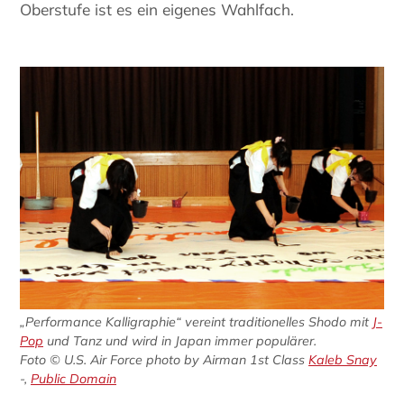
Oberstufe ist es ein eigenes Wahlfach.
„Performance Kalligraphie“ vereint traditionelles Shodo mit
J-
Pop
und Tanz und wird in Japan immer populärer.
Foto © U.S. Air Force photo by Airman 1st Class
Kaleb Snay
-,
Public Domain