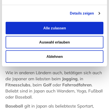
vielfältigen Techniken auf der ganzen Welt hoher
Beliebtheit.
Details zeigen
Beliebte sportliche Freizeitaktivitäten in
Alle zulassen
Japan
Obwohl man annehmen sollte, dass in Japan die
Auswahl erlauben
traditionellen Sportarten
wie
Kendo
,
Sumo-
Ringen
oder
Bogenschießen
(Kyudo) am
Ablehnen
beliebtesten sind, sagen die Statistiken etwas
anderes.
Wie in anderen Ländern auch, betätigen sich auch
die Japaner am liebsten beim
Jogging
, in
Fitnessclubs
, beim
Golf
oder
Fahrradfahren
.
Beliebt sind in Japan auch Wandern, Yoga, Fußball
oder Baseball.
Baseball
gilt in Japan als beliebteste Sportart,