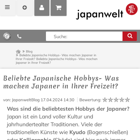
MEIN
POSITIONEN
0,00 €*
KONTO
ANZEIGEN
Blog
Beliebte Japanische Hobbys- Was machen Japaner in
Ihrer Freizeit?
Beliebte Japanische Hobbys- Was machen
Japaner in Ihrer Freizeit?
Beliebte Japanische Hobbys- Was
machen Japaner in Ihrer Freizeit?
von
: JapanweltBlog
17.04.2024 14:30
Bewertung
:
Was sind die beliebtesten Hobbys der Japaner?
Japan ist ein Land voller Kultur und
jahrhundertealter Traditionen. Viele der
traditionellen Künste wie
Kyudo
(Bogenschießen)
oder
Kalligraphie (
Shōdo) sind hier noch immer