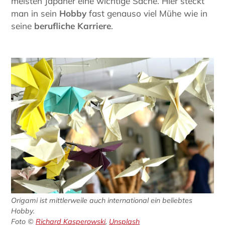
meisten Japaner eine wichtige Sache. Hier steckt
man in sein
Hobby
fast genauso viel Mühe wie in
seine
berufliche Karriere
.
Origami ist mittlerweile auch international ein beliebtes
Hobby.
Foto ©
Richard Kasperowski
,
Unsplash