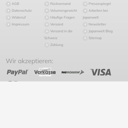
AGB
Rückversand
Pressespiegel
Datenschutz
Volumengewicht
Arbeiten bei
Widerruf
Häufige Fragen
Japanwelt
Impressum
Versand
Newsletter
Versand in die
Japanwelt Blog
Schweiz
Sitemap
Zahlung
Wir akzeptieren:
* Alle Preise inkl. gesetzl. Mehrwertsteuer zzgl.
Versandkosten
und ggf.
Nachnahmegebühren, wenn nicht anders beschrieben.
Vertrag widerrufen