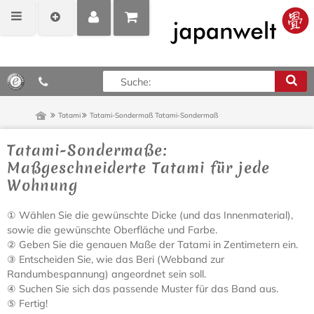
MEIN
POSITIONEN
0,00 €*
KONTO
ANZEIGEN
Tatami
Tatami-Sondermaß
Tatami-Sondermaß
Tatami-Sondermaße:
Maßgeschneiderte Tatami für jede
Wohnung
① Wählen Sie die gewünschte Dicke (und das Innenmaterial),
sowie die gewünschte Oberfläche und Farbe.
② Geben Sie die genauen Maße der Tatami in Zentimetern ein.
③ Entscheiden Sie, wie das Beri (Webband zur
Randumbespannung) angeordnet sein soll.
④ Suchen Sie sich das passende Muster für das Band aus.
⑤ Fertig!