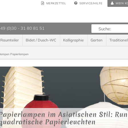
MERKZETTEL
SERVICE/HILFE
MEIN K
 49 (0)30 - 31 80 81 51
Raumteiler
Bidet / Dusch-WC
Kalligraphie
Garten
Traditionel
rlampen
Papierlampen
Papierlampen im Asiatischen Stil: Run
quadratische Papierleuchten