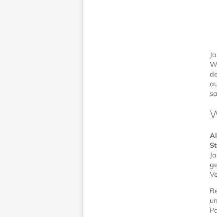
Ja
Wo
de
au
sa
W
A
St
Ja
ge
V
Be
un
Pa