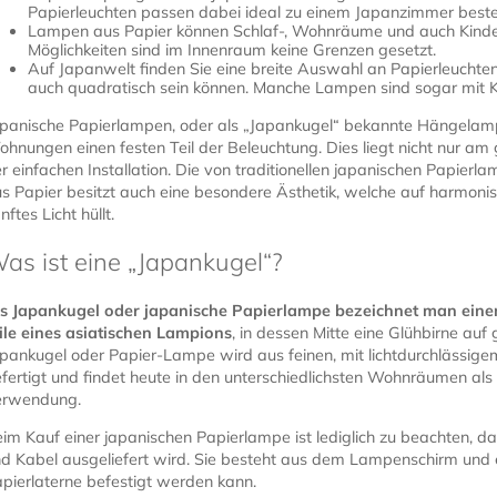
Papierleuchten passen dabei ideal zu einem Japanzimmer bes
Lampen aus Papier können Schlaf-, Wohnräume und auch Kinde
Möglichkeiten sind im Innenraum keine Grenzen gesetzt.
Auf Japanwelt finden Sie eine breite Auswahl an Papierleuchten,
auch quadratisch sein können. Manche Lampen sind sogar mit Kan
panische Papierlampen, oder als „Japankugel“ bekannte Hängelampe
hnungen einen festen Teil der Beleuchtung. Dies liegt nicht nur am
r einfachen Installation. Die von traditionellen japanischen Papi
s Papier besitzt auch eine besondere Ästhetik, welche auf harmo
nftes Licht hüllt.
as ist eine „Japankugel“?
ls Japankugel oder japanische Papierlampe bezeichnet man ein
ile eines asiatischen Lampions
, in dessen Mitte eine Glühbirne auf
pankugel oder Papier-Lampe wird aus feinen, mit lichtdurchlässi
fertigt und findet heute in den unterschiedlichsten Wohnräumen a
erwendung.
im Kauf einer japanischen Papierlampe ist lediglich zu beachten, da
d Kabel ausgeliefert wird. Sie besteht aus dem Lampenschirm und e
pierlaterne befestigt werden kann.