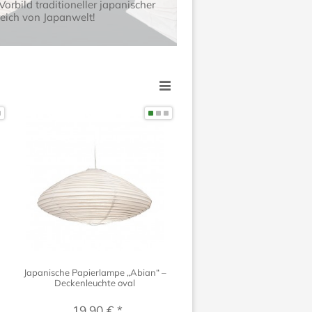
rbild traditioneller japanischer
reich von Japanwelt!
Japanische Papierlampe „Abian“ –
Deckenleuchte oval
19,90 € *