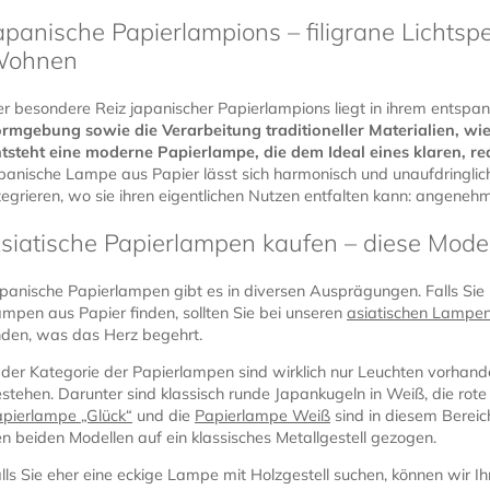
apanische Papierlampions – filigrane Lichts
ohnen
r besondere Reiz japanischer Papierlampions liegt in ihrem entspa
rmgebung sowie die Verarbeitung traditioneller Materialien, wi
tsteht eine moderne Papierlampe, die dem Ideal eines klaren, re
panische Lampe aus Papier lässt sich harmonisch und unaufdringlic
tegrieren, wo sie ihren eigentlichen Nutzen entfalten kann: angene
siatische Papierlampen kaufen – diese Model
panische Papierlampen gibt es in diversen Ausprägungen. Falls Sie i
mpen aus Papier finden, sollten Sie bei unseren
asiatischen Lampe
nden, was das Herz begehrt.
 der Kategorie der Papierlampen sind wirklich nur Leuchten vorhand
stehen. Darunter sind klassisch runde Japankugeln in Weiß, die rote
pierlampe „Glück“
und die
Papierlampe Weiß
sind in diesem Bereich
n beiden Modellen auf ein klassisches Metallgestell gezogen.
lls Sie eher eine eckige Lampe mit Holzgestell suchen, können wir I