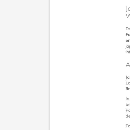
J
W
De
Fo
en
ja
in
A
Ja
La
fi
In
be
Pa
de
Fa