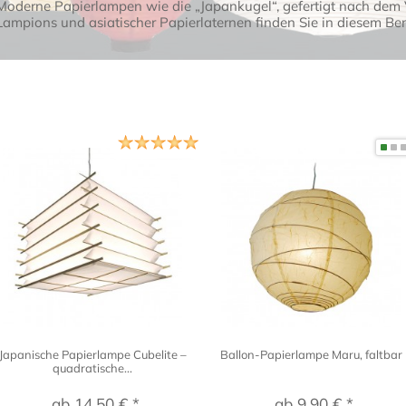
Moderne Papierlampen wie die „Japankugel“, gefertigt nach dem Vo
Lampions und asiatischer Papierlaternen finden Sie in diesem Be
Japanische Papierlampe Cubelite –
Ballon-Papierlampe Maru, faltbar
quadratische...
ab 14,50 € *
ab 9,90 € *