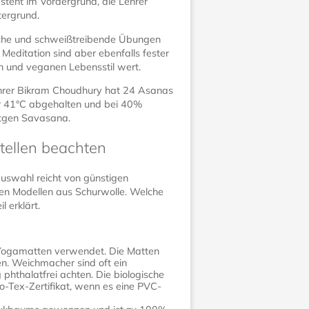
teht im Vordergrund, die Lehrer
tergrund.
ische und schweißtreibende Übungen
 Meditation sind aber ebenfalls fester
n und veganen Lebensstil wert.
ehrer Bikram Choudhury hat 24 Asanas
er 41°C abgehalten und bei 40%
nütgen Savasana.
tellen beachten
Auswahl reicht von günstigen
en Modellen aus Schurwolle. Welche
 erklärt.
 Yogamatten verwendet. Die Matten
en. Weichmacher sind oft ein
phthalatfrei achten. Die biologische
o-Tex-Zertifikat, wenn es eine PVC-