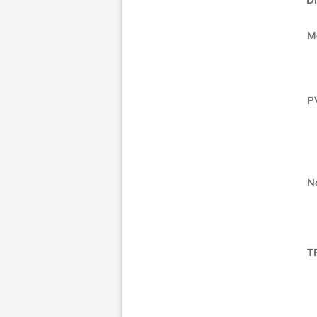
Di
M
P
N
T