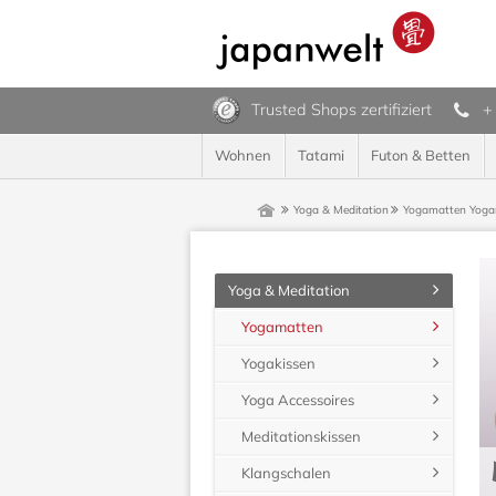
Trusted Shops zertifiziert
+
Wohnen
Tatami
Futon & Betten
Yoga & Meditation
Yogamatten
Yoga
Yoga & Meditation
Yogamatten
Yogakissen
Yoga Accessoires
Meditationskissen
Klangschalen