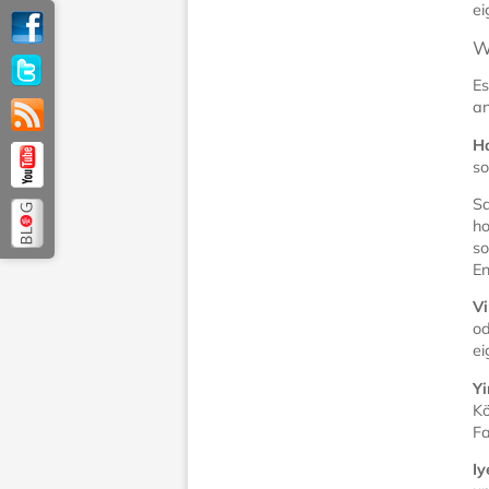
ei
W
Es
an
H
so
Sa
ho
so
En
V
od
ei
Yi
Kö
Fa
I