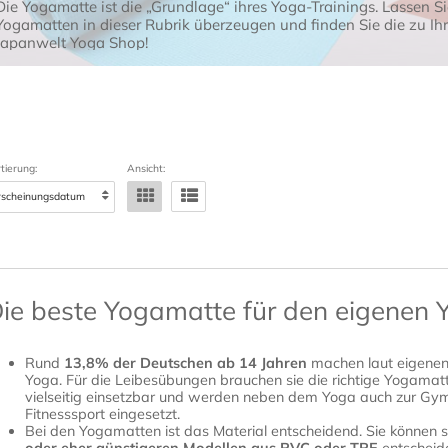
Die Yogamatte ist die „Grundlage“ ihres Yoga-Trainings. Lassen Si
Yogamatten in dieser Rubrik überzeugen und finden Sie die zu I
Japanwelt Yoga Shop!
tierung:
Ansicht:
ie beste Yogamatte für den eigenen Y
Rund
13,8% der Deutschen ab 14 Jahren
machen laut eigenen
Yoga. Für die Leibesübungen brauchen sie die richtige Yogamatt
vielseitig einsetzbar und werden neben dem Yoga auch zur Gymn
Fitnesssport eingesetzt.
Bei den Yogamatten ist das Material entscheidend. Sie können 