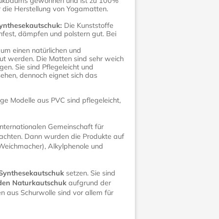
chukbaums gewonnen und ist zu 100%
r die Herstellung von Yogamatten.
Synthesekautschuk:
Die Kunststoffe
hfest, dämpfen und polstern gut. Bei
 um einen natürlichen und
t werden. Die Matten sind sehr weich
n. Sie sind Pflegeleicht und
rsehen, dennoch eignet sich das
ge Modelle aus PVC sind pflegeleicht,
nternationalen Gemeinschaft für
 achten. Dann wurden die Produkte auf
(Weichmacher), Alkylphenole und
 Synthesekautschuk
setzen. Sie sind
den Naturkautschuk
aufgrund der
 aus Schurwolle sind vor allem für