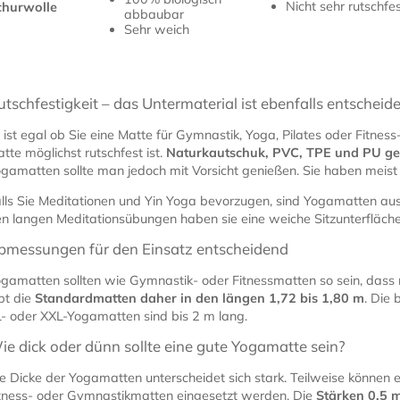
Nicht sehr rutschfe
churwolle
abbaubar
Sehr weich
utschfestigkeit – das Untermaterial ist ebenfalls entscheid
 ist egal ob Sie eine Matte für Gymnastik, Yoga, Pilates oder Fitne
tte möglichst rutschfest ist.
Naturkautschuk, PVC, TPE und PU gel
gamatten sollte man jedoch mit Vorsicht genießen. Sie haben meist
lls Sie Meditationen und Yin Yoga bevorzugen, sind Yogamatten au
n langen Meditationsübungen haben sie eine weiche Sitzunterfläche
bmessungen für den Einsatz entscheidend
gamatten sollten wie Gymnastik- oder Fitnessmatten so sein, dass m
bt die
Standardmatten daher in den längen 1,72 bis 1,80 m
. Die 
- oder XXL-Yogamatten sind bis 2 m lang.
ie dick oder dünn sollte eine gute Yogamatte sein?
e Dicke der Yogamatten unterscheidet sich stark. Teilweise können e
tness- oder Gymnastikmatten eingesetzt werden. Die
Stärken 0,5 