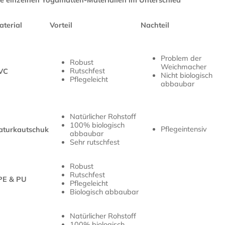
e einzelnen Yogamatten-Materialien im Unterschied
aterial
Vorteil
Nachteil
Problem der
Robust
Weichmacher
Rutschfest
VC
Nicht biologisch
Pflegeleicht
abbaubar
Natürlicher Rohstoff
100% biologisch
Pflegeintensiv
aturkautschuk
abbaubar
Sehr rutschfest
Robust
Rutschfest
PE & PU
Pflegeleicht
Biologisch abbaubar
Natürlicher Rohstoff
100% biologisch