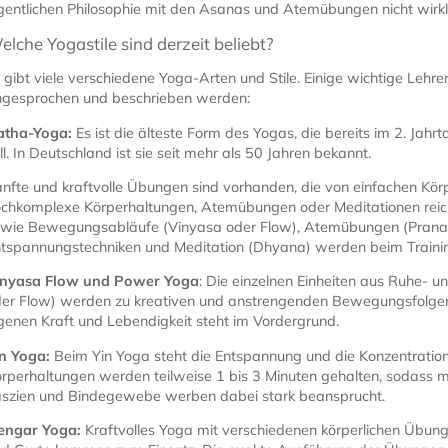
gentlichen Philosophie mit den Asanas und Atemübungen nicht wirkl
elche Yogastile sind derzeit beliebt?
 gibt viele verschiedene Yoga-Arten und Stile. Einige wichtige Lehre
gesprochen und beschrieben werden:
atha-Yoga:
Es ist die älteste Form des Yogas, die bereits im 2. Jahr
ll. In Deutschland ist sie seit mehr als 50 Jahren bekannt.
nfte und kraftvolle Übungen sind vorhanden, die von einfachen 
chkomplexe Körperhaltungen, Atemübungen oder Meditationen rei
wie Bewegungsabläufe (Vinyasa oder Flow), Atemübungen (Pran
tspannungstechniken und Meditation (Dhyana) werden beim Trainin
inyasa Flow und Power Yoga
: Die einzelnen Einheiten aus Ruhe-
er Flow) werden zu kreativen und anstrengenden Bewegungsfolge
genen Kraft und Lebendigkeit steht im Vordergrund.
n Yoga:
Beim Yin Yoga steht die Entspannung und die Konzentration
rperhaltungen werden teilweise 1 bis 3 Minuten gehalten, sodass 
szien und Bindegewebe werben dabei stark beansprucht.
yengar Yoga:
Kraftvolles Yoga mit verschiedenen körperlichen Übung