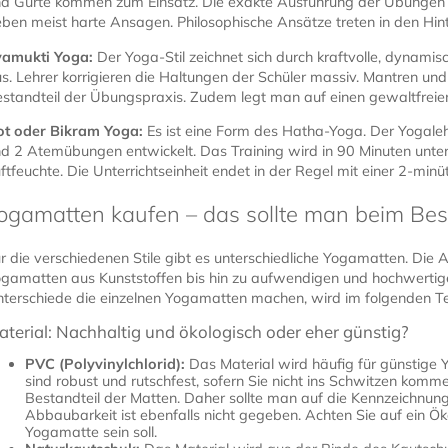
d Gurte kommen zum Einsatz. Die exakte Ausführung der Übungen s
ben meist harte Ansagen. Philosophische Ansätze treten in den Hin
vamukti Yoga:
Der Yoga-Stil zeichnet sich durch kraftvolle, dynam
s. Lehrer korrigieren die Haltungen der Schüler massiv. Mantren und
standteil der Übungspraxis. Zudem legt man auf einen gewaltfreie
ot oder Bikram Yoga:
Es ist eine Form des Hatha-Yoga. Der Yogal
d 2 Atemübungen entwickelt. Das Training wird in 90 Minuten unt
ftfeuchte. Die Unterrichtseinheit endet in der Regel mit einer 2-mi
ogamatten kaufen – das sollte man beim Bes
r die verschiedenen Stile gibt es unterschiedliche Yogamatten. Die 
gamatten aus Kunststoffen bis hin zu aufwendigen und hochwertig
terschiede die einzelnen Yogamatten machen, wird im folgenden Teil
aterial: Nachhaltig und ökologisch oder eher günstig?
PVC (Polyvinylchlorid):
Das Material wird häufig für günstige
sind robust und rutschfest, sofern Sie nicht ins Schwitzen komm
Bestandteil der Matten. Daher sollte man auf die Kennzeichnung 
Abbaubarkeit ist ebenfalls nicht gegeben. Achten Sie auf ein Ök
Yogamatte sein soll.