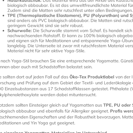
Naturkautschuk:
Das Material wird aus der Rinde des Kauts
biologisch abbaubar. Es ist das umweltfreundlichste Material fü
Zudem sind die Matten sehr rutschfest unter allen Bedingungen.
TPE (Thermoplastische Elastomere), PU (Polyurethan) und 
sind anders als PVC biologisch abbaubar. Die Matten sind rutsc
geringem Gewicht sind sie sehr robust.
Schurwolle:
Die Schurwolle stammt vom Schaf. Es handelt sich
nachwachsenden Rohstoff. Er kann zu 100% biologisch abgebau
und eignen sich für Meditationen und entspannende Yoga-Übunge
langlebig. Die Unterseite ist zwar mit rutschfestem Material ve
Material nicht für sehr aktive Yoga-Stile.
 nach Yoga-Stil brauchen Sie eine entsprechende Yogamatte. Günsti
nnen aber auch mit Schadstoffen belastet sein.
e sollten dort auf jeden Fall auf das
Öko-Tex Produktlabel
von der I
rschung und Prüfung auf dem Gebiet der Textil- und Lederökologie
0 Einzelsubstanzen aus 17 Schadstoffklassen getestet. Phthalate 
kylphenolethoxylate werden dabei mituntersucht.
otzdem sollten Einsteiger gleich auf Yogamatten aus
TPE, PU oder
ologisch abbaubar und ebenfalls für Allergiker geeignet.
Profis wer
tschhemenden Eigenschaften und der Robustheit bevorzugen. Matten
ditationen und Yin Yoga gut geeignet.