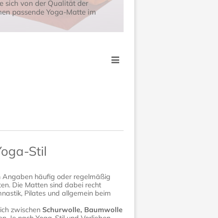
e sich von der Qualität der
hnen passende Yoga-Matte im
oga-Stil
 Angaben häufig oder regelmäßig
en. Die Matten sind dabei recht
astik, Pilates und allgemein beim
sich zwischen
Schurwolle, Baumwolle