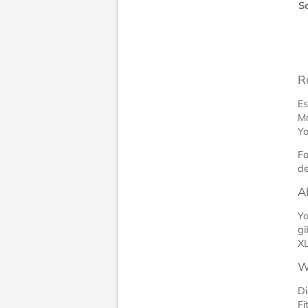
S
R
Es
Ma
Yo
Fa
de
A
Yo
gi
XL
W
Di
Fi