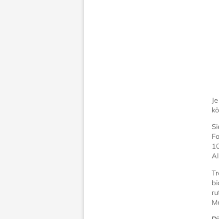
Je
kö
Si
Fo
10
Al
Tr
bi
ru
Me