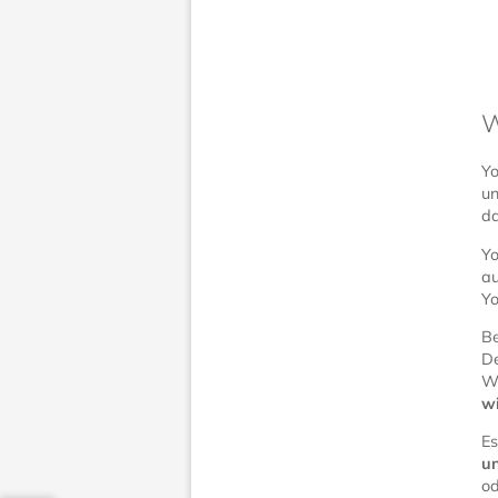
W
Yo
un
da
Yo
au
Yo
Be
De
Wä
wi
Es
un
od