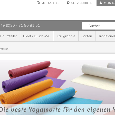
MERKZETTEL
SERVICE/HILFE
MEIN K
 49 (0)30 - 31 80 81 51
Raumteiler
Bidet / Dusch-WC
Kalligraphie
Garten
Traditionel
matten
Die beste Yogamatte für den eigenen 