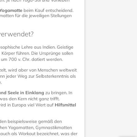
n. Je nach Yoga-Stil und Vorlieben
 Yogamatte
beim Kauf entscheidend.
atten für die jeweiligen Stellungen
verwendet?
osophische Lehre aus Indien. Geistige
Körper führen. Die Ursprünge sollen
um 700 v. Chr. datiert werden.
elt, wird aber von Menschen weltweit
kann jeder Weg zur Selbsterkenntnis als
.
und Seele in Einklang
zu bringen. In
s den Kern nicht ganz trifft.
ird in Europa viel Wert auf
Hilfsmittel
erden beispielsweise gemäß den
schen Yogamatten, Gymnastikmatten
 auch als Workout bezeichnet, was der