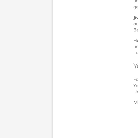
un
ge
Ji
au
Be
H
un
Lu
Y
Fü
Yo
Un
M