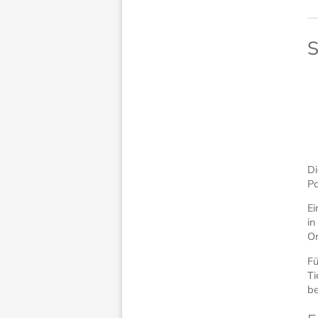
S
D
Pa
Ei
in
Or
Fü
Ti
be