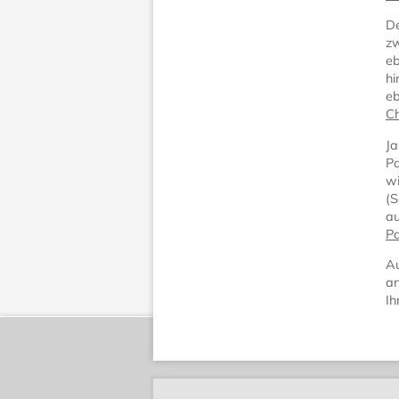
De
zw
eb
h
eb
Ch
Ja
Pa
wi
(S
au
Pa
Au
an
Ih