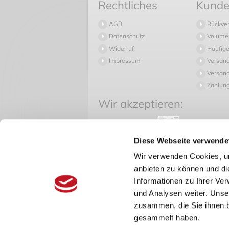
Rechtliches
Kunde
AGB
Rückve
Datenschutz
Volume
Widerruf
Häufige
Impressum
Versan
Versand
Zahlun
Wir akzeptieren:
Diese Webseite verwende
* Alle Preise inkl. ges
Wir verwenden Cookies, um
anbieten zu können und di
Informationen zu Ihrer Ve
und Analysen weiter. Unse
zusammen, die Sie ihnen b
gesammelt haben.