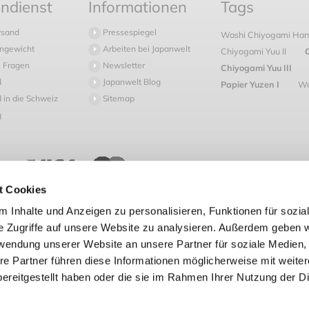
ndienst
Informationen
Tags
rsand
Pressespiegel
Washi Chiyogami Hana
ngewicht
Arbeiten bei Japanwelt
Chiyogami Yuu II
 Fragen
Newsletter
Chiyogami Yuu III
d
Japanwelt Blog
Papier Yuzen I
Wa
 in die Schweiz
Sitemap
g
t Cookies
etzl. Mehrwertsteuer zzgl.
Versandkosten
und ggf. Nachnahmegebühren, wenn nich
 Inhalte und Anzeigen zu personalisieren, Funktionen für sozia
e Zugriffe auf unsere Website zu analysieren. Außerdem geben w
rwendung unserer Website an unsere Partner für soziale Medien
Vertrag widerrufen
re Partner führen diese Informationen möglicherweise mit weite
ereitgestellt haben oder die sie im Rahmen Ihrer Nutzung der D