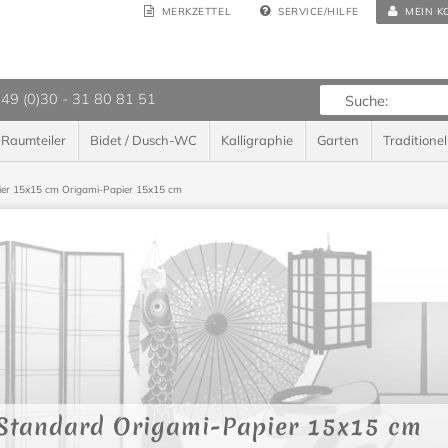
MERKZETTEL
SERVICE/HILFE
MEIN K
 49 (0)30 - 31 80 81 51
Raumteiler
Bidet / Dusch-WC
Kalligraphie
Garten
Traditionel
ier 15x15 cm
Origami-Papier 15x15 cm
Standard Origami-Papier 15x15 cm