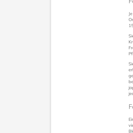
F
Je
Or
15
Si
Kr
Fr
Pf
Si
er
ge
be
ja
je
F
Ei
vi
Bl