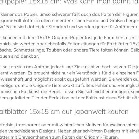
altpapier 15x15 cm: Was kann man damit fa
 kleiner das Papier, umso schwerer fällt auch das Falten der Figur
igami-Faltblätter in allen nur erdenklichen Forme und Größen herges
x15 cm sind dabei der Standard und werden gerne für Anfänger un
e können mit dem 15x15 Origami-Papier fast jede Form herstellen. De
anich, sie werden aber ebenfalls Faltanleitungen für Faltblätter 15x1
ösche, Schmetterlinge, Tauben oder andere Tiere falten können. Se
auen sind denkbar.
e sollten sich am Anfang jedoch ihre Ziele nicht zu hoch setzen. Di
lernt werden. Es braucht nicht nur ein Verständnis für die einzelnen 
wissenhaft und möglichst exakt ausgeführt werden. Sie werden a
nötigen, um die Origami-Tiere exakt zu falten. Fehler und verunglück
panischen Faltkunst die Regel. Lassen Sie sich nicht entmutigen, sond
dem gefalteten Tier der Perfektion bei der Faltkunst einen Schritt 
altblätter 15x15 cm auf Japanwelt kaufen
nfarbig, transparent oder mit winterlichen Motiven für Weihnachten:
elen verschiedenen Designs. Neben eher
schlichten Designs mit ein
ätter mit Chrysanthemen
zum Falten der Origami-Figuren.