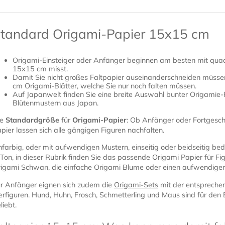
tandard Origami-Papier 15x15 cm
Origami-Einsteiger oder Anfänger beginnen am besten mit qua
15x15 cm misst.
Damit Sie nicht großes Faltpapier auseinanderschneiden müssen
cm Origami-Blätter, welche Sie nur noch falten müssen.
Auf Japanwelt finden Sie eine breite Auswahl bunter Origamie-P
Blütenmustern aus Japan.
ie
Standardgröße
für
Origami-Papier
: Ob Anfänger oder Fortgesch
pier lassen sich alle gängigen Figuren nachfalten.
nfarbig, oder mit aufwendigen Mustern, einseitig oder beidseitig be
 Ton, in dieser Rubrik finden Sie das passende Origami Papier für Fi
igami Schwan, die einfache Origami Blume oder einen aufwendig
r Anfänger eignen sich zudem die
Origami-Sets
mit der entsprechen
erfiguren. Hund, Huhn, Frosch, Schmetterling und Maus sind für den Ei
liebt.