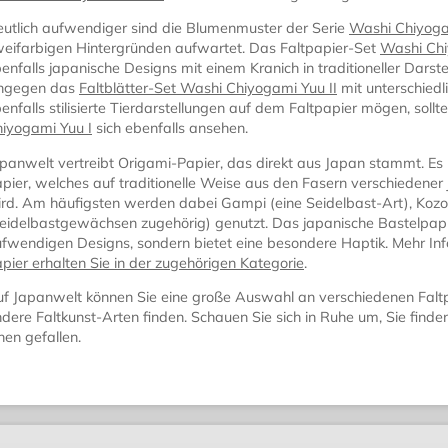
utlich aufwendiger sind die Blumenmuster der Serie
Washi Chiyoga
eifarbigen Hintergründen aufwartet. Das Faltpapier-Set
Washi Chi
enfalls japanische Designs mit einem Kranich in traditioneller Darstell
ingegen das
Faltblätter-Set Washi Chiyogami Yuu II
mit unterschiedli
enfalls stilisierte Tierdarstellungen auf dem Faltpapier mögen, soll
iyogami Yuu I
sich ebenfalls ansehen.
panwelt vertreibt Origami-Papier, das direkt aus Japan stammt. Es 
pier, welches auf traditionelle Weise aus den Fasern verschiedener
rd. Am häufigsten werden dabei Gampi (eine Seidelbast-Art), Koz
eidelbastgewächsen zugehörig) genutzt. Das japanische Bastelpapie
fwendigen Designs, sondern bietet eine besondere Haptik. Mehr I
pier erhalten Sie in der zugehörigen Kategorie
.
f Japanwelt können Sie eine große Auswahl an verschiedenen Faltp
dere Faltkunst-Arten finden. Schauen Sie sich in Ruhe um, Sie finden
nen gefallen.