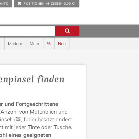
ONTO
POSITIONEN ANZEIGEN
0,00 €*
l
Modern
Mehr
%
Neu
enpinsel finden
er und Fortgeschrittene
e Anzahl von Materialien und
insel: (筆, fude) besitzt andere
 mit jeder Tinte oder Tusche.
ahl eines geeigneten