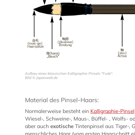
Aufbau eines klassischen Kalligraphie-Pinsels "Fude".
Bild © Japanwelt.de
Material des Pinsel-Haars:
Normalerweise besteht ein
Kalligraphie-Pinsel
Wiesel-, Schweine-, Maus-, Büffel- , Wolfs- o
aber auch
exotische
Tintenpinsel aus Tiger-, 
menschliches Haar (vom ersten Haarschnitt ei