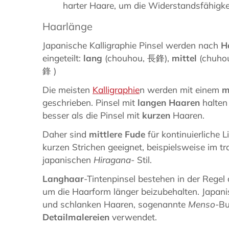
harter Haare, um die Widerstandsfähigke
Haarlänge
Japanische Kalligraphie Pinsel werden nach
H
eingeteilt:
lang
(chouhou, 長鋒),
mittel
(chuho
鋒 )
Die meisten
Kalligraphie
n werden mit einem
m
geschrieben. Pinsel mit
langen Haaren
halten 
besser als die Pinsel mit
kurzen
Haaren.
Daher sind
mittlere Fude
für kontinuierliche L
kurzen Strichen geeignet, beispielsweise im tra
japanischen
Hiragana-
Stil.
Langhaar
-Tintenpinsel bestehen in der Rege
um die Haarform länger beizubehalten. Japani
und schlanken Haaren, sogenannte
Menso
-B
Detailmalereien
verwendet.