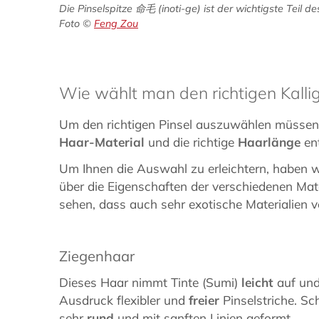
Die Pinselspitze 命毛 (inoti-ge) ist der wichtigste Teil d
Foto ©
Feng Zou
Wie wählt man den richtigen Kalli
Um den richtigen Pinsel auszuwählen müssen S
Haar-Material
und die richtige
Haarlänge
en
Um Ihnen die Auswahl zu erleichtern, haben w
über die Eigenschaften der verschiedenen Mater
sehen, dass auch sehr exotische Materialien
Ziegenhaar
Dieses Haar nimmt Tinte (Sumi)
leicht
auf und
Ausdruck flexibler und
freier
Pinselstriche. S
sehr
rund
und mit sanften Linien geformt.