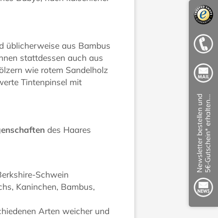
ird üblicherweise aus Bambus
können stattdessen auch aus
Hölzern wie rotem Sandelholz
werte Tintenpinsel mit
genschaften
des Haares
 Berkshire-Schwein
achs, Kaninchen, Bambus,
chiedenen Arten weicher und