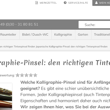
MERKZETTEL
SERVICE/HILFE
MEIN K
 49 (0)30 - 31 80 81 51
Raumteiler
Bidet / Dusch-WC
Kalligraphie
Garten
Traditionel
en richtigen Tintenpinsel finden
Japanische Kalligraphie-Pinsel: den richtigen Tintenpinsel finden
aphie-Pinsel: den richtigen Tint
ewertung
:
Welche Kalligraphie-Pinsel sind für Anfäng
geeignet?
Es gibt eine schier unübersichtlich
Formen. Jeder Kalligraphiepinsel (auch Tintenp
Eigenschaften und harmoniert daher auch nicht
Wir zeigen Ihnen hier, was Sie bei der Ausw