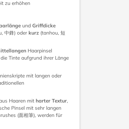
it zu erhöhen
aarlänge
und
Griffdicke
u, 中鋒) oder
kurz
(tanhou, 短
ittellangen
Haarpinsel
die Tinte aufgrund ihrer Länge
inienskripte mit langen oder
ditionellen
l aus Haaren mit
harter Textur
,
sche Pinsel mit sehr langen
urushes (面相筆), werden für