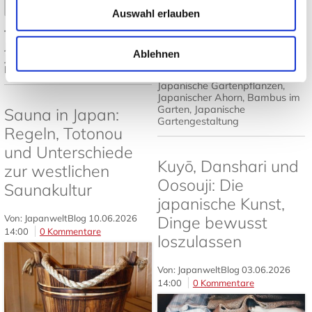
Mehr lesen
➤
Auswahl erlauben
Tags:
Japanisches Design
,
Mehr lesen
Japandi
,
Japanische Einrichtung
,
Ablehnen
Japanisch wohnen
,
Tatami und
Futon
Tags:
Japanischer Garten
,
Japanische Gartenpflanzen
,
Japanischer Ahorn
,
Bambus im
Garten
,
Japanische
Sauna in Japan:
Gartengestaltung
Regeln, Totonou
und Unterschiede
Kuyō, Danshari und
zur westlichen
Oosouji: Die
Saunakultur
japanische Kunst,
Von: JapanweltBlog
10.06.2026
Dinge bewusst
14:00
0 Kommentare
loszulassen
Von: JapanweltBlog
03.06.2026
14:00
0 Kommentare