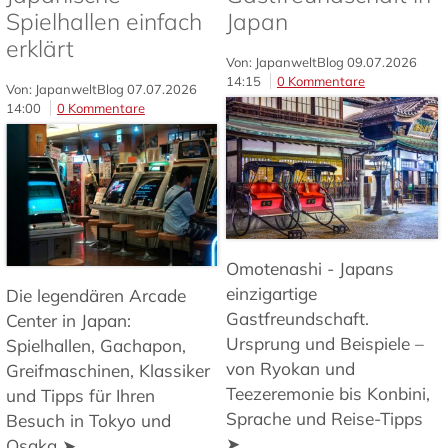
Spielhallen einfach
Japan
erklärt
Von: JapanweltBlog
09.07.2026
14:15
0 Kommentare
Von: JapanweltBlog
07.07.2026
14:00
0 Kommentare
Omotenashi - Japans
einzigartige
Die legendären Arcade
Gastfreundschaft.
Center in Japan:
Ursprung und Beispiele –
Spielhallen, Gachapon,
von Ryokan und
Greifmaschinen, Klassiker
Teezeremonie bis Konbini,
und Tipps für Ihren
Sprache und Reise-Tipps
Besuch in Tokyo und
➤
Osaka ➤