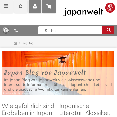
MEIN
POSITIONEN
0,00 €*
KONTO
ANZEIGEN
Blog
Blog
Japan Blog von Japanwelt
Im Japan Blog von Japanwelt viele wissenswerte und
interessante Informationen über den japanischen Lebensstil
und die asiatische Wohnkultur kennenlernen.
Wie gefährlich sind
Japanische
Erdbeben in Japan
Literatur: Klassiker,