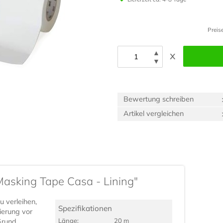
Preis
▲
x
▼
Bewertung schreiben
Artikel vergleichen
Masking Tape Casa - Lining"
 verleihen,
Spezifikationen
ierung vor
Länge:
20 m
Grund.