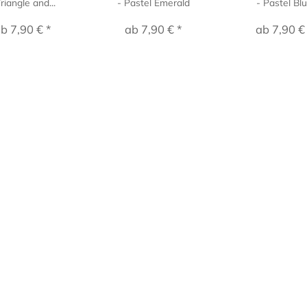
Triangle and...
- Pastel Emerald
- Pastel Bl
b 7,90 € *
ab 7,90 € *
ab 7,90 €