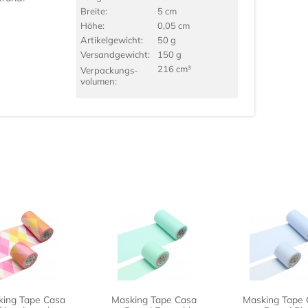
Breite:
5 cm
Höhe:
0,05 cm
Artikel­gewicht:
50 g
Versand­gewicht:
150 g
216 cm³
Verpackungs­
volumen:
ing Tape Casa
Masking Tape Casa
Masking Tape 