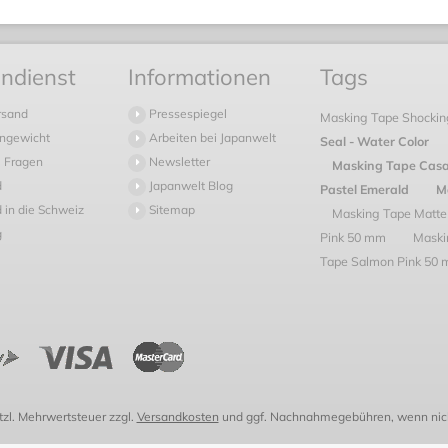
ndienst
Informationen
Tags
rsand
Pressespiegel
Masking Tape Shocki
ngewicht
Arbeiten bei Japanwelt
Seal - Water Color
 Fragen
Newsletter
Masking Tape Casa 
d
Japanwelt Blog
Pastel Emerald
M
 in die Schweiz
Sitemap
Masking Tape Matte
g
Pink 50 mm
Maski
Tape Salmon Pink 50
etzl. Mehrwertsteuer zzgl.
Versandkosten
und ggf. Nachnahmegebühren, wenn nich