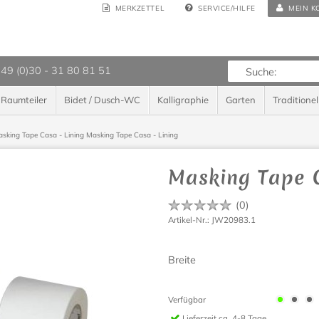
MERKZETTEL
SERVICE/HILFE
MEIN K
 49 (0)30 - 31 80 81 51
Raumteiler
Bidet / Dusch-WC
Kalligraphie
Garten
Traditionel
sking Tape Casa - Lining
Masking Tape Casa - Lining
Masking Tape C
(
0
)
Artikel-Nr.: JW20983.1
Breite
Verfügbar
Lieferzeit
ca. 4-8 Tage