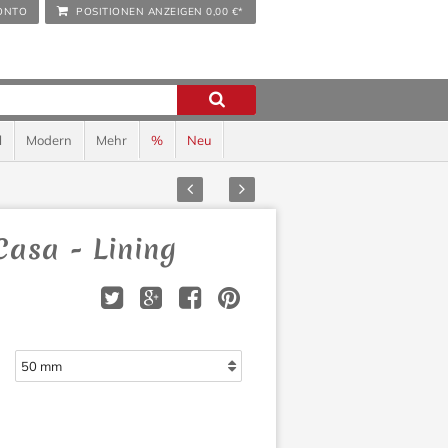
ONTO
POSITIONEN ANZEIGEN
0,00 €*
l
Modern
Mehr
%
Neu
Zurück
Vor
asa - Lining