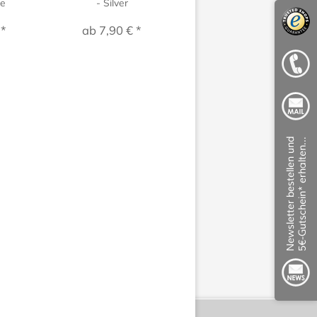
ue
- Silver
- Pastel Pink
 *
ab 7,90 € *
ab 7,90 € *