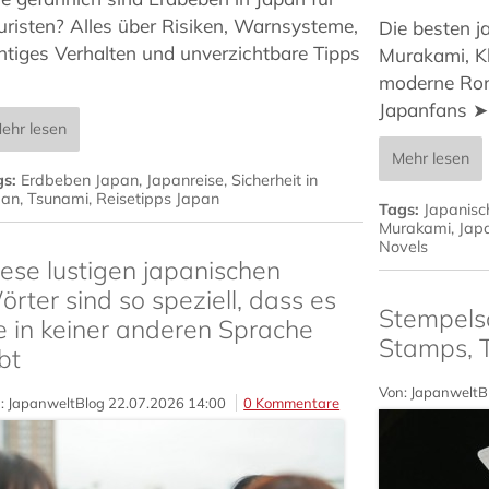
uristen? Alles über Risiken, Warnsysteme,
Die besten j
chtiges Verhalten und unverzichtbare Tipps
Murakami, Kl
moderne Rom
Japanfans ➤
ehr lesen
Mehr lesen
gs:
Erdbeben Japan
,
Japanreise
,
Sicherheit in
pan
,
Tsunami
,
Reisetipps Japan
Tags:
Japanisch
Murakami
,
Japa
Novels
ese lustigen japanischen
rter sind so speziell, dass es
Stempels
e in keiner anderen Sprache
Stamps, 
bt
Von: JapanweltB
: JapanweltBlog
22.07.2026 14:00
0 Kommentare