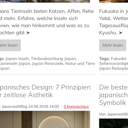
pans Tierinseln bieten Katzen, Affen, Rehe
Fukuoka in 
d mehr. Erfahre, welche Inseln sich
Yatai, Wetter
hnen, wie man hinkommt und was es zu
Tagesausflüg
achten gibt ➤
Kyushu. ➤
ehr lesen
Mehr lesen
gs:
Japan Inseln
,
Tierbeobachtung Japan
,
Tags:
Fukuoka 
zeninseln Japan
,
Japan Reiseziele
,
Natur und Tiere
Sehenswürdigk
Japan
Japan Reisepl
panisches Design: 7 Prinzipien
Die beste
r zeitlose Ästhetik
japanisch
Symbolik
: JapanweltBlog
24.06.2026 14:00
0 Kommentare
Von: JapanweltB