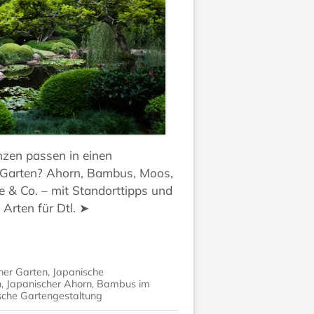
nzen passen in einen
 Garten? Ahorn, Bambus, Moos,
ee & Co. – mit Standorttipps und
 Arten für Dtl. ➤
her Garten
,
Japanische
n
,
Japanischer Ahorn
,
Bambus im
sche Gartengestaltung