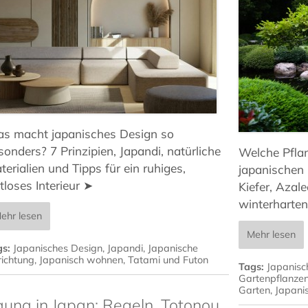
s macht japanisches Design so
sonders? 7 Prinzipien, Japandi, natürliche
Welche Pfla
terialien und Tipps für ein ruhiges,
japanischen
itloses Interieur ➤
Kiefer, Azal
winterharten
ehr lesen
Mehr lesen
gs:
Japanisches Design
,
Japandi
,
Japanische
richtung
,
Japanisch wohnen
,
Tatami und Futon
Tags:
Japanisc
Gartenpflanze
Garten
,
Japani
auna in Japan: Regeln, Totonou