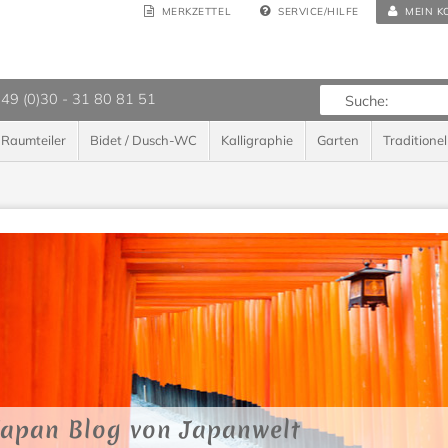
MERKZETTEL
SERVICE/HILFE
MEIN K
 49 (0)30 - 31 80 81 51
Raumteiler
Bidet / Dusch-WC
Kalligraphie
Garten
Traditionel
Japan Blog von Japanwelt