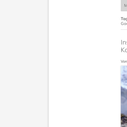
M
Ta
Ga
In
K
Von