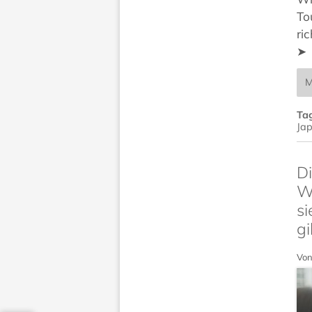
To
ri
➤
M
Ta
Ja
Di
Wö
si
gi
Von