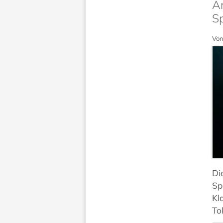
A
Sp
Von
Di
Sp
Kl
To