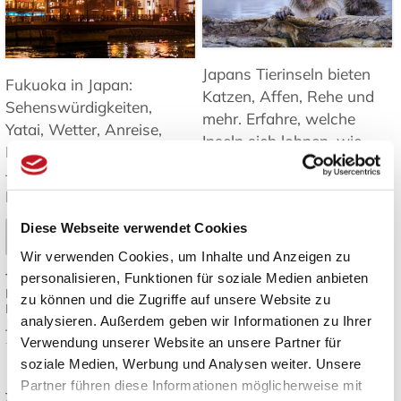
Japans Tierinseln bieten
Fukuoka in Japan:
Katzen, Affen, Rehe und
Sehenswürdigkeiten,
mehr. Erfahre, welche
Yatai, Wetter, Anreise,
Inseln sich lohnen, wie
Inseln und Tagesausflüge
man hinkommt und was
– Tipps für Ihre Reise nach
es zu beachten gibt ➤
Kyushu. ➤
Mehr lesen
Diese Webseite verwendet Cookies
Mehr lesen
Wir verwenden Cookies, um Inhalte und Anzeigen zu
Tags:
Japan Inseln
,
personalisieren, Funktionen für soziale Medien anbieten
Tags:
Fukuoka Reisetipps
,
Tierbeobachtung Japan
,
Fukuoka Sehenswürdigkeiten
,
Katzeninseln Japan
,
Japan
zu können und die Zugriffe auf unsere Website zu
Kyushu Reise
,
Yatai Streetfood
,
Reiseziele
,
Natur und Tiere in
analysieren. Außerdem geben wir Informationen zu Ihrer
Japan Reiseplanung
Japan
Verwendung unserer Website an unsere Partner für
soziale Medien, Werbung und Analysen weiter. Unsere
Japanisches Design:
Die besten
Partner führen diese Informationen möglicherweise mit