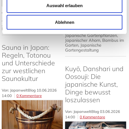
Mehr lesen
➤
Auswahl erlauben
Tags:
Japanisches Design
,
Mehr lesen
Japandi
,
Japanische Einrichtung
,
Ablehnen
Japanisch wohnen
,
Tatami und
Futon
Tags:
Japanischer Garten
,
Japanische Gartenpflanzen
,
Japanischer Ahorn
,
Bambus im
Garten
,
Japanische
Sauna in Japan:
Gartengestaltung
Regeln, Totonou
und Unterschiede
Kuyō, Danshari und
zur westlichen
Oosouji: Die
Saunakultur
japanische Kunst,
Von: JapanweltBlog
10.06.2026
Dinge bewusst
14:00
0 Kommentare
loszulassen
Von: JapanweltBlog
03.06.2026
14:00
0 Kommentare