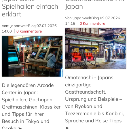
Spielhallen einfach
Japan
erklärt
Von: JapanweltBlog
09.07.2026
14:15
0 Kommentare
Von: JapanweltBlog
07.07.2026
14:00
0 Kommentare
Omotenashi - Japans
einzigartige
Die legendären Arcade
Gastfreundschaft.
Center in Japan:
Ursprung und Beispiele –
Spielhallen, Gachapon,
von Ryokan und
Greifmaschinen, Klassiker
Teezeremonie bis Konbini,
und Tipps für Ihren
Sprache und Reise-Tipps
Besuch in Tokyo und
➤
Osaka ➤