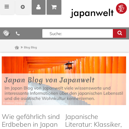
MEIN
POSITIONEN
0,00 €*
KONTO
ANZEIGEN
Blog
Blog
Japan Blog von Japanwelt
Im Japan Blog von Japanwelt viele wissenswerte und
interessante Informationen über den japanischen Lebensstil
und die asiatische Wohnkultur kennenlernen.
Wie gefährlich sind
Japanische
Erdbeben in Japan
Literatur: Klassiker,