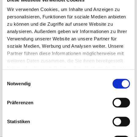
59,00 € *
ab 39,00 € *
3
Wir verwenden Cookies, um Inhalte und Anzeigen zu
personalisieren, Funktionen für soziale Medien anbieten
zu können und die Zugriffe auf unsere Website zu
analysieren. Außerdem geben wir Informationen zu Ihrer
Verwendung unserer Website an unsere Partner für
Zuletzt angesehen
soziale Medien, Werbung und Analysen weiter. Unsere
Partner führen diese Informationen möglicherweise mit
weiteren Daten zusammen, die Sie ihnen bereitgestellt
haben oder die sie im Rahmen Ihrer Nutzung der Dienste
gesammelt haben.
Einwilligungsauswahl
Notwendig
Domus Deckenlampe -
KIOTO 2
Präferenzen
Statistiken