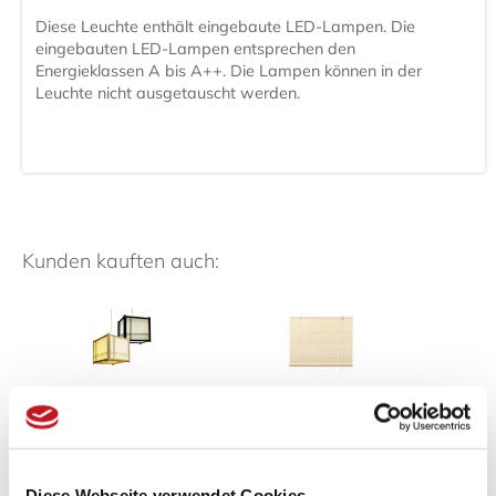
Diese Leuchte enthält eingebaute LED-Lampen. Die
eingebauten LED-Lampen entsprechen den
Energieklassen A bis A++. Die Lampen können in der
Leuchte nicht ausgetauscht werden.
Kunden kauften auch:
Deckenlampe
Bambusrollos:
Tat
Doublecross
Natürliche...
Diese Webseite verwendet Cookies