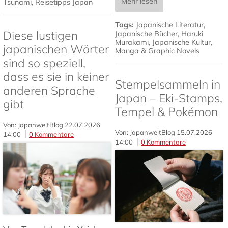
Mehr lesen
Tsunami
,
Reisetipps Japan
Tags:
Japanische Literatur
,
Diese lustigen
Japanische Bücher
,
Haruki
Murakami
,
Japanische Kultur
,
japanischen Wörter
Manga & Graphic Novels
sind so speziell,
dass es sie in keiner
Stempelsammeln in
anderen Sprache
Japan – Eki-Stamps,
gibt
Tempel & Pokémon
Von: JapanweltBlog
22.07.2026
Von: JapanweltBlog
15.07.2026
14:00
0 Kommentare
14:00
0 Kommentare