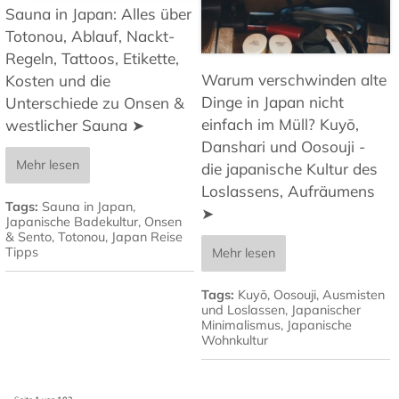
Sauna in Japan: Alles über
Totonou, Ablauf, Nackt-
Regeln, Tattoos, Etikette,
Warum verschwinden alte
Kosten und die
Dinge in Japan nicht
Unterschiede zu Onsen &
einfach im Müll? Kuyō,
westlicher Sauna ➤
Danshari und Oosouji -
Mehr lesen
die japanische Kultur des
Loslassens, Aufräumens
Tags:
Sauna in Japan
,
➤
Japanische Badekultur
,
Onsen
& Sento
,
Totonou
,
Japan Reise
Tipps
Mehr lesen
Tags:
Kuyō
,
Oosouji
,
Ausmisten
und Loslassen
,
Japanischer
Minimalismus
,
Japanische
Wohnkultur