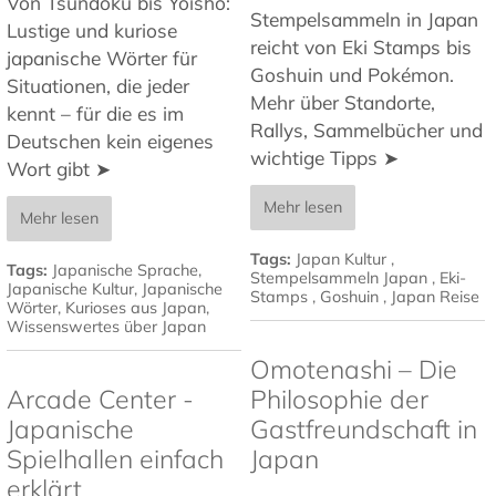
Von Tsundoku bis Yoisho:
Stempelsammeln in Japan
Lustige und kuriose
reicht von Eki Stamps bis
japanische Wörter für
Goshuin und Pokémon.
Situationen, die jeder
Mehr über Standorte,
kennt – für die es im
Rallys, Sammelbücher und
Deutschen kein eigenes
wichtige Tipps ➤
Wort gibt ➤
Mehr lesen
Mehr lesen
Tags:
Japan Kultur
,
Tags:
Japanische Sprache
,
Stempelsammeln Japan
,
Eki-
Japanische Kultur
,
Japanische
Stamps
,
Goshuin
,
Japan Reise
Wörter
,
Kurioses aus Japan
,
Wissenswertes über Japan
Omotenashi – Die
Arcade Center -
Philosophie der
Japanische
Gastfreundschaft in
Spielhallen einfach
Japan
erklärt