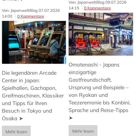
Von: JapanweltBlog
09.07.2026
14:15
0 Kommentare
Von: JapanweltBlog
07.07.2026
14:00
0 Kommentare
Omotenashi - Japans
einzigartige
Die legendären Arcade
Gastfreundschaft.
Center in Japan:
Ursprung und Beispiele –
Spielhallen, Gachapon,
von Ryokan und
Greifmaschinen, Klassiker
Teezeremonie bis Konbini,
und Tipps für Ihren
Sprache und Reise-Tipps
Besuch in Tokyo und
➤
Osaka ➤
Mehr lesen
Mehr lesen