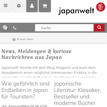
MEIN
POSITIONEN
0,00 €*
KONTO
ANZEIGEN
News
News
News, Meldungen & kuriose
Nachrichten aus Japan
Japanwelt möchte mit dem Blog, Magazin und auch dem
Newsbereich einen möglichst interessanten Einblick in die
japanische Gesellschaft geben. Hier finden Sie japanische...
Wie gefährlich sind
Japanische
Erdbeben in Japan
Literatur: Klassiker,
für Touristen?
Bestseller und
moderne Bücher
Von: JapanweltBlog
05.08.2026