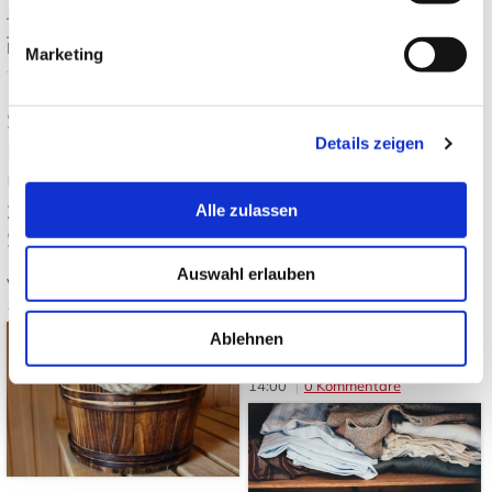
Mehr lesen
Japandi
,
Japanische Einrichtung
,
Japanisch wohnen
,
Tatami und
Futon
Marketing
Tags:
Japanischer Garten
,
Japanische Gartenpflanzen
,
Japanischer Ahorn
,
Bambus im
Garten
,
Japanische
Sauna in Japan:
Gartengestaltung
Details zeigen
Regeln, Totonou
und Unterschiede
Kuyō, Danshari und
zur westlichen
Alle zulassen
Oosouji: Die
Saunakultur
japanische Kunst,
Auswahl erlauben
Von: JapanweltBlog
10.06.2026
Dinge bewusst
14:00
0 Kommentare
loszulassen
Ablehnen
Von: JapanweltBlog
03.06.2026
14:00
0 Kommentare