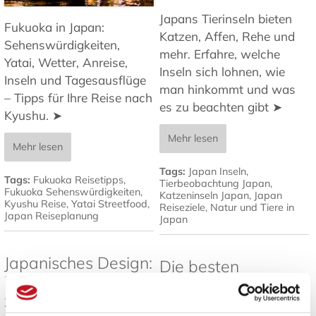
Japans Tierinseln bieten
Fukuoka in Japan:
Katzen, Affen, Rehe und
Sehenswürdigkeiten,
mehr. Erfahre, welche
Yatai, Wetter, Anreise,
Inseln sich lohnen, wie
Inseln und Tagesausflüge
man hinkommt und was
– Tipps für Ihre Reise nach
es zu beachten gibt ➤
Kyushu. ➤
Mehr lesen
Mehr lesen
Tags:
Japan Inseln
,
Tags:
Fukuoka Reisetipps
,
Tierbeobachtung Japan
,
Fukuoka Sehenswürdigkeiten
,
Katzeninseln Japan
,
Japan
Kyushu Reise
,
Yatai Streetfood
,
Reiseziele
,
Natur und Tiere in
Japan Reiseplanung
Japan
Japanisches Design:
Die besten
7 Prinzipien für
Pflanzen für
zeitlose Ästhetik
japanische Gärten -