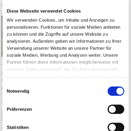
Ästhetik & Symbolik
Von: JapanweltBlog
24.06.2026
Diese Webseite verwendet Cookies
14:00
0 Kommentare
Von: JapanweltBlog
17.06.2026
Wir verwenden Cookies, um Inhalte und Anzeigen zu
14:00
0 Kommentare
personalisieren, Funktionen für soziale Medien anbieten
zu können und die Zugriffe auf unsere Website zu
analysieren. Außerdem geben wir Informationen zu Ihrer
Verwendung unserer Website an unsere Partner für
soziale Medien, Werbung und Analysen weiter. Unsere
Partner führen diese Informationen möglicherweise mit
Was macht japanisches
weiteren Daten zusammen, die Sie ihnen bereitgestellt
Design so besonders? 7
Welche Pflanzen passen
haben oder die sie im Rahmen Ihrer Nutzung der Dienste
Prinzipien, Japandi,
in einen japanischen
gesammelt haben.
Einwilligungsauswahl
natürliche Materialien und
Garten? Ahorn, Bambus,
Notwendig
Tipps für ein ruhiges,
Moos, Kiefer, Azalee & Co.
zeitloses Interieur ➤
– mit Standorttipps und
Präferenzen
winterharten Arten für Dtl.
Mehr lesen
➤
Statistiken
Tags:
Japanisches Design
,