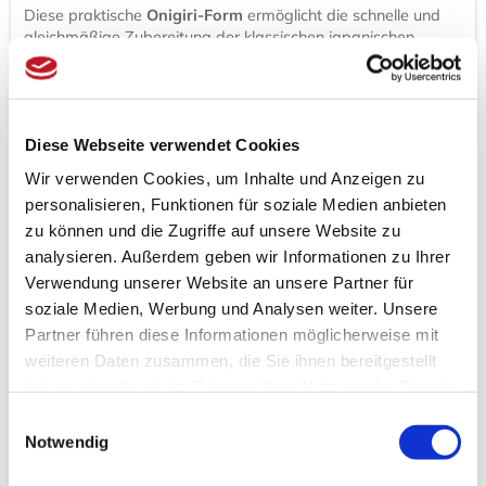
Diese praktische
Onigiri-Form
ermöglicht die schnelle und
gleichmäßige Zubereitung der klassischen japanischen
Reisbällchen. Durch die zweiteilige Press-Konstruktion
entfällt das Formen von Hand, wodurch klebrige Hände
vermieden werden und jedes Onigiri eine identische
Dreiecksform erhält.
Diese Webseite verwendet Cookies
Funktionsmerkmale:
Wir verwenden Cookies, um Inhalte und Anzeigen zu
personalisieren, Funktionen für soziale Medien anbieten
Effiziente Handhabung:
Gleichzeitige Formung von
zu können und die Zugriffe auf unsere Website zu
bis zu zwei Reisbällchen pro Durchgang.
analysieren. Außerdem geben wir Informationen zu Ihrer
Anti-Haft-Struktur:
Die strukturierte Innenoberfläche
Verwendung unserer Website an unsere Partner für
minimiert das Anhaften des Reises und erleichtert
soziale Medien, Werbung und Analysen weiter. Unsere
das Entnehmen.
Partner führen diese Informationen möglicherweise mit
Präzise Formgebung:
Gewährleistet die traditionelle
weiteren Daten zusammen, die Sie ihnen bereitgestellt
dreieckige Form (Sankaku) für eine professionelle
haben oder die sie im Rahmen Ihrer Nutzung der Dienste
Präsentation in Bento-Boxen oder als Snack.
gesammelt haben.
Einwilligungsauswahl
Notwendig
Produkteigenschaften: