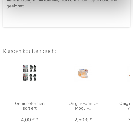
geeignet.
Kunden kauften auch:
Gemüseformen
Onigiri-Form C-
Onigiri
sortiert
Mogu –...
Wür
4,00 € *
2,50 € *
3,