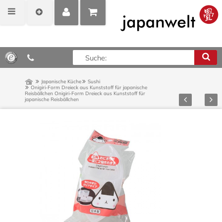
MEIN
POSITIONEN
0,00 €*
KONTO
ANZEIGEN
Japanische Küche
Sushi
Onigiri-Form Dreieck aus Kunststoff für japanische
Reisbällchen
Onigiri-Form Dreieck aus Kunststoff für
Zurück
Vor
japanische Reisbällchen