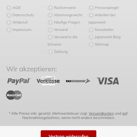
AGB
Rückversand
Pressespiegel
Datenschutz
Volumengewicht
Arbeiten bei
Widerruf
Häufige Fragen
Japanwelt
Impressum
Versand
Newsletter
Versand in die
Japanwelt Blog
Schweiz
Sitemap
Zahlung
Wir akzeptieren:
* Alle Preise inkl. gesetzl. Mehrwertsteuer zzgl.
Versandkosten
und ggf.
Nachnahmegebühren, wenn nicht anders beschrieben.
Vertrag widerrufen