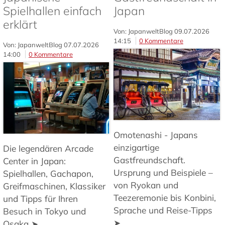
Spielhallen einfach
Japan
erklärt
Von: JapanweltBlog
09.07.2026
14:15
0 Kommentare
Von: JapanweltBlog
07.07.2026
14:00
0 Kommentare
Omotenashi - Japans
einzigartige
Die legendären Arcade
Gastfreundschaft.
Center in Japan:
Ursprung und Beispiele –
Spielhallen, Gachapon,
von Ryokan und
Greifmaschinen, Klassiker
Teezeremonie bis Konbini,
und Tipps für Ihren
Sprache und Reise-Tipps
Besuch in Tokyo und
➤
Osaka ➤