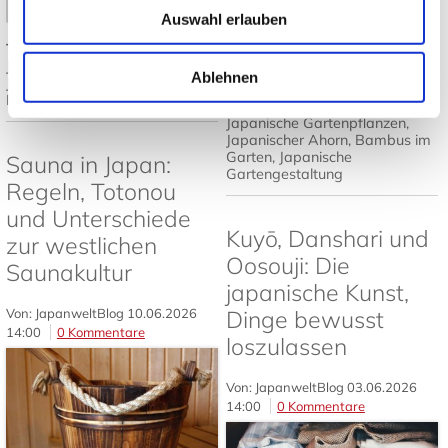
Mehr lesen
➤
Auswahl erlauben
Tags:
Japanisches Design
,
Mehr lesen
Japandi
,
Japanische Einrichtung
,
Ablehnen
Japanisch wohnen
,
Tatami und
Futon
Tags:
Japanischer Garten
,
Japanische Gartenpflanzen
,
Japanischer Ahorn
,
Bambus im
Garten
,
Japanische
Sauna in Japan:
Gartengestaltung
Regeln, Totonou
und Unterschiede
Kuyō, Danshari und
zur westlichen
Oosouji: Die
Saunakultur
japanische Kunst,
Von: JapanweltBlog
10.06.2026
Dinge bewusst
14:00
0 Kommentare
loszulassen
Von: JapanweltBlog
03.06.2026
14:00
0 Kommentare