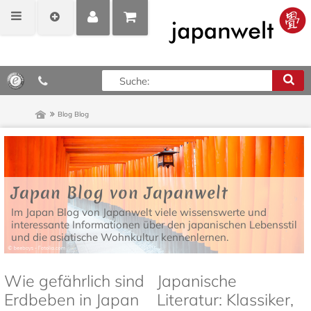
MEIN
POSITIONEN
0,00 €*
KONTO
ANZEIGEN
Blog
Blog
Japan Blog von Japanwelt
Im Japan Blog von Japanwelt viele wissenswerte und
interessante Informationen über den japanischen Lebensstil
und die asiatische Wohnkultur kennenlernen.
Wie gefährlich sind
Japanische
Erdbeben in Japan
Literatur: Klassiker,