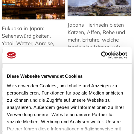
Japans Tierinseln bieten
Fukuoka in Japan:
Katzen, Affen, Rehe und
Sehenswürdigkeiten,
mehr. Erfahre, welche
Yatai, Wetter, Anreise,
Inseln sich lohnen, wie
Inseln und Tagesausflüge
man hinkommt und was
– Tipps für Ihre Reise nach
es zu beachten gibt ➤
Kyushu. ➤
Mehr lesen
Diese Webseite verwendet Cookies
Mehr lesen
Wir verwenden Cookies, um Inhalte und Anzeigen zu
Tags:
Japan Inseln
,
personalisieren, Funktionen für soziale Medien anbieten
Tags:
Fukuoka Reisetipps
,
Tierbeobachtung Japan
,
Fukuoka Sehenswürdigkeiten
,
Katzeninseln Japan
,
Japan
zu können und die Zugriffe auf unsere Website zu
Kyushu Reise
,
Yatai Streetfood
,
Reiseziele
,
Natur und Tiere in
analysieren. Außerdem geben wir Informationen zu Ihrer
Japan Reiseplanung
Japan
Verwendung unserer Website an unsere Partner für
soziale Medien, Werbung und Analysen weiter. Unsere
Japanisches Design:
Die besten
Partner führen diese Informationen möglicherweise mit