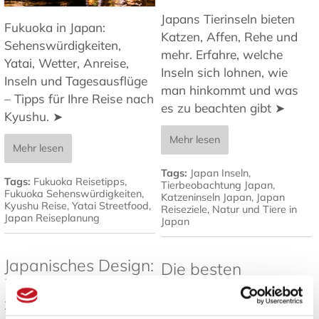
Japans Tierinseln bieten
Fukuoka in Japan:
Katzen, Affen, Rehe und
Sehenswürdigkeiten,
mehr. Erfahre, welche
Yatai, Wetter, Anreise,
Inseln sich lohnen, wie
Inseln und Tagesausflüge
man hinkommt und was
– Tipps für Ihre Reise nach
es zu beachten gibt ➤
Kyushu. ➤
Mehr lesen
Mehr lesen
Tags:
Japan Inseln
,
Tags:
Fukuoka Reisetipps
,
Tierbeobachtung Japan
,
Fukuoka Sehenswürdigkeiten
,
Katzeninseln Japan
,
Japan
Kyushu Reise
,
Yatai Streetfood
,
Reiseziele
,
Natur und Tiere in
Japan Reiseplanung
Japan
Japanisches Design:
Die besten
7 Prinzipien für
Pflanzen für
zeitlose Ästhetik
japanische Gärten -