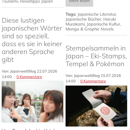
Mehr lesen
Tsunami
,
Reisetipps Japan
Tags:
Japanische Literatur
,
Diese lustigen
Japanische Bücher
,
Haruki
Murakami
,
Japanische Kultur
,
japanischen Wörter
Manga & Graphic Novels
sind so speziell,
dass es sie in keiner
Stempelsammeln in
anderen Sprache
Japan – Eki-Stamps,
gibt
Tempel & Pokémon
Von: JapanweltBlog
22.07.2026
Von: JapanweltBlog
15.07.2026
14:00
0 Kommentare
14:00
0 Kommentare