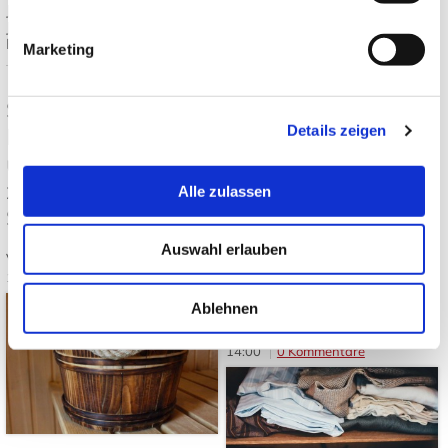
Mehr lesen
Japandi
,
Japanische Einrichtung
,
Japanisch wohnen
,
Tatami und
Futon
Marketing
Tags:
Japanischer Garten
,
Japanische Gartenpflanzen
,
Japanischer Ahorn
,
Bambus im
Garten
,
Japanische
Sauna in Japan:
Gartengestaltung
Details zeigen
Regeln, Totonou
und Unterschiede
Kuyō, Danshari und
zur westlichen
Alle zulassen
Oosouji: Die
Saunakultur
japanische Kunst,
Auswahl erlauben
Von: JapanweltBlog
10.06.2026
Dinge bewusst
14:00
0 Kommentare
loszulassen
Ablehnen
Von: JapanweltBlog
03.06.2026
14:00
0 Kommentare