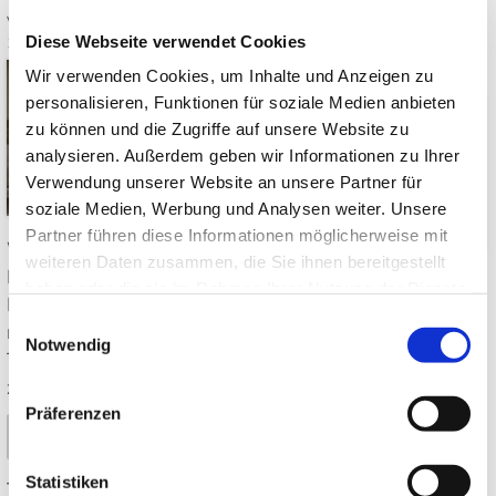
Ästhetik & Symbolik
Von: JapanweltBlog
24.06.2026
Diese Webseite verwendet Cookies
14:00
0 Kommentare
Von: JapanweltBlog
17.06.2026
Wir verwenden Cookies, um Inhalte und Anzeigen zu
14:00
0 Kommentare
personalisieren, Funktionen für soziale Medien anbieten
zu können und die Zugriffe auf unsere Website zu
analysieren. Außerdem geben wir Informationen zu Ihrer
Verwendung unserer Website an unsere Partner für
soziale Medien, Werbung und Analysen weiter. Unsere
Partner führen diese Informationen möglicherweise mit
Was macht japanisches
weiteren Daten zusammen, die Sie ihnen bereitgestellt
Design so besonders? 7
Welche Pflanzen passen
haben oder die sie im Rahmen Ihrer Nutzung der Dienste
Prinzipien, Japandi,
in einen japanischen
gesammelt haben.
Einwilligungsauswahl
natürliche Materialien und
Garten? Ahorn, Bambus,
Notwendig
Tipps für ein ruhiges,
Moos, Kiefer, Azalee & Co.
zeitloses Interieur ➤
– mit Standorttipps und
Präferenzen
winterharten Arten für Dtl.
Mehr lesen
➤
Statistiken
Tags:
Japanisches Design
,