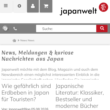
MEIN
POSITIONEN
0,00 €*
KONTO
ANZEIGEN
News
News
News, Meldungen & kuriose
Nachrichten aus Japan
Japanwelt möchte mit dem Blog, Magazin und auch dem
Newsbereich einen möglichst interessanten Einblick in die
japanische Gesellschaft geben. Hier finden Sie japanische...
Wie gefährlich sind
Japanische
Erdbeben in Japan
Literatur: Klassiker,
für Touristen?
Bestseller und
moderne Bücher
Von: JapanweltBlog
05.08.2026