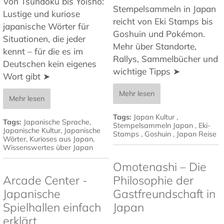
Von Tsundoku bis Yoisho:
Stempelsammeln in Japan
Lustige und kuriose
reicht von Eki Stamps bis
japanische Wörter für
Goshuin und Pokémon.
Situationen, die jeder
Mehr über Standorte,
kennt – für die es im
Rallys, Sammelbücher und
Deutschen kein eigenes
wichtige Tipps ➤
Wort gibt ➤
Mehr lesen
Mehr lesen
Tags:
Japan Kultur
,
Tags:
Japanische Sprache
,
Stempelsammeln Japan
,
Eki-
Japanische Kultur
,
Japanische
Stamps
,
Goshuin
,
Japan Reise
Wörter
,
Kurioses aus Japan
,
Wissenswertes über Japan
Omotenashi – Die
Arcade Center -
Philosophie der
Japanische
Gastfreundschaft in
Spielhallen einfach
Japan
erklärt