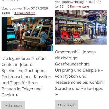
Von: JapanweltBlog
09.07.2026
14:15
0 Kommentare
Von: JapanweltBlog
07.07.2026
14:00
0 Kommentare
Omotenashi - Japans
einzigartige
Die legendären Arcade
Gastfreundschaft.
Center in Japan:
Ursprung und Beispiele –
Spielhallen, Gachapon,
von Ryokan und
Greifmaschinen, Klassiker
Teezeremonie bis Konbini,
und Tipps für Ihren
Sprache und Reise-Tipps
Besuch in Tokyo und
➤
Osaka ➤
Mehr lesen
Mehr lesen