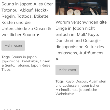
Sauna in Japan: Alles über
Totonou, Ablauf, Nackt-
Regeln, Tattoos, Etikette,
Warum verschwinden alte
Kosten und die
Dinge in Japan nicht
Unterschiede zu Onsen &
einfach im Müll? Kuyō,
westlicher Sauna ➤
Danshari und Oosouji -
Mehr lesen
die japanische Kultur des
Loslassens, Aufräumens
Tags:
Sauna in Japan
,
➤
Japanische Badekultur
,
Onsen
& Sento
,
Totonou
,
Japan Reise
Tipps
Mehr lesen
Tags:
Kuyō
,
Oosouji
,
Ausmisten
und Loslassen
,
Japanischer
Minimalismus
,
Japanische
Wohnkultur