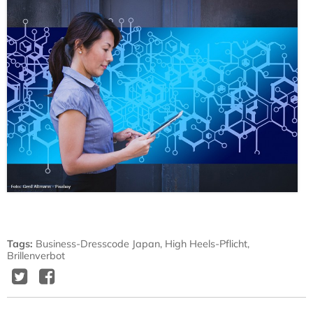
Tags
:
Business-Dresscode Japan
,
High Heels-Pflicht
,
Brillenverbot
Twitter
Facebook
Delicious
Diggit