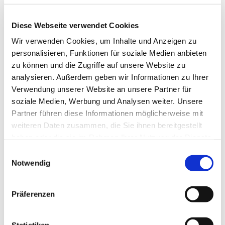
Diese Webseite verwendet Cookies
Wir verwenden Cookies, um Inhalte und Anzeigen zu
personalisieren, Funktionen für soziale Medien anbieten
zu können und die Zugriffe auf unsere Website zu
analysieren. Außerdem geben wir Informationen zu Ihrer
Verwendung unserer Website an unsere Partner für
soziale Medien, Werbung und Analysen weiter. Unsere
Partner führen diese Informationen möglicherweise mit
weiteren Daten zusammen, die Sie ihnen bereitgestellt
haben oder die sie im Rahmen Ihrer Nutzung der Dienste
gesammelt haben.
Einwilligungsauswahl
Hohe Schuhe führen zu Rückenproblemen, schmerzhaften
Fußverformungen und Blasen -
Bild: © JJ Jordan - Unsplash
Notwendig
Brillenverbot am Arbeitsplatz
Präferenzen
Anders als die Vorschrift bzw. Erwartung, dass
Frauen als Teil ihres Business Dresscodes High
Heels zu tragen haben, sind
Brillen in vielen
Statistiken