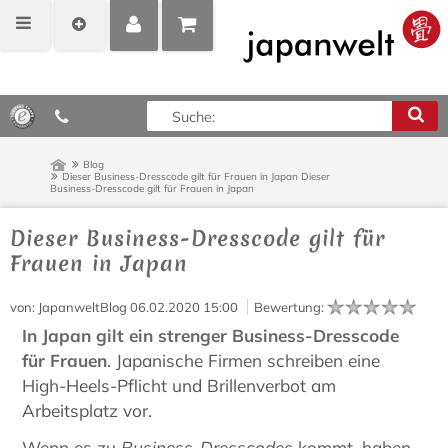
MEIN
POSITIONEN
0,00 €*
KONTO
ANZEIGEN
Blog
Dieser Business-Dresscode gilt für Frauen in Japan
Dieser
Business-Dresscode gilt für Frauen in Japan
Dieser Business-Dresscode gilt für
Frauen in Japan
von
: JapanweltBlog
06.02.2020 15:00
Bewertung
:
In Japan gilt ein strenger Business-Dresscode
für Frauen
. Japanische Firmen schreiben eine
High-Heels-Pflicht und Brillenverbot am
Arbeitsplatz vor.
Wenn es zu
Business-Dresscodes
kommt, haben