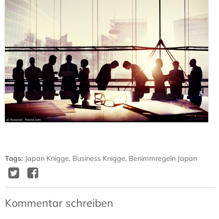
Tags
:
Japan Knigge
,
Business Knigge
,
Benimmregeln Japan
Twitter
Facebook
Delicious
Diggit
Kommentar schreiben