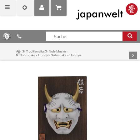
MEIN
POSITIONEN
0,00 €*
KONTO
ANZEIGEN
Traditionelles
Noh-Masken
Vor
Nohmaske - Hannya
Nohmaske - Hannya