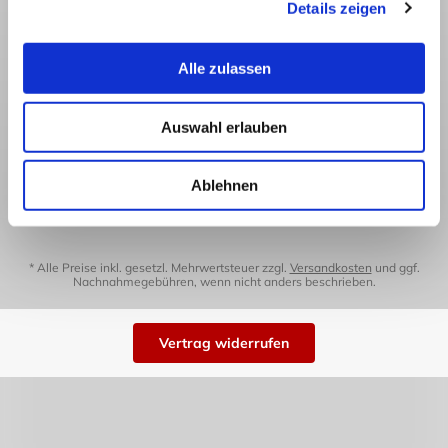
Details zeigen
Versand in die
Japanwelt Blog
Schweiz
Sitemap
Zahlung
Alle zulassen
Wir akzeptieren:
Auswahl erlauben
Ablehnen
* Alle Preise inkl. gesetzl. Mehrwertsteuer zzgl.
Versandkosten
und ggf.
Nachnahmegebühren, wenn nicht anders beschrieben.
Vertrag widerrufen