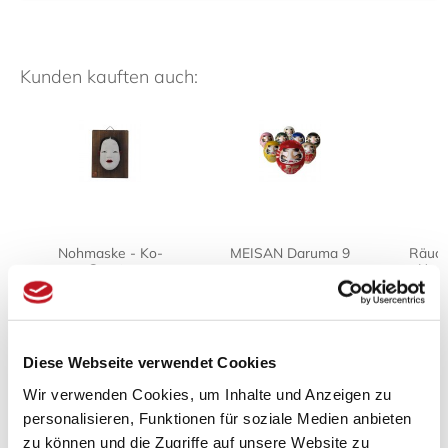
Kunden kauften auch:
Nohmaske - Ko-
MEISAN Daruma 9
Räuch
Omote
cm
Usuz
108,00 € *
12,00 € *
ab 
Diese Webseite verwendet Cookies
Wir verwenden Cookies, um Inhalte und Anzeigen zu
personalisieren, Funktionen für soziale Medien anbieten
Zuletzt angesehen
zu können und die Zugriffe auf unsere Website zu