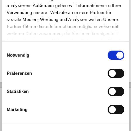
analysieren. Außerdem geben wir Informationen zu Ihrer
Verwendung unserer Website an unsere Partner für
soziale Medien, Werbung und Analysen weiter. Unsere
Partner führen diese Informationen möglicherweise mit
weiteren Daten zusammen, die Sie ihnen bereitgestellt
haben oder die sie im Rahmen Ihrer Nutzung der Dienste
Nohmaske - Hannya
gesammelt haben.
Einwilligungsauswahl
Notwendig
Präferenzen
Statistiken
Rechtliches
Kundendienst
Informationen
AGB
Rückversand
Pressespiegel
Marketing
Datenschutz
Volumengewicht
Arbeiten bei
Widerruf
Häufige Fragen
Japanwelt
Impressum
Versand
Newsletter