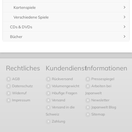
Kartenspiele
Verschiedene Spiele
CDs & DVDs
Bücher
Rechtliches
Kundendienst
Informationen
AGB
Rückversand
Pressespiegel
Datenschutz
Volumengewicht
Arbeiten bei
Widerruf
Häufige Fragen
Japanwelt
Impressum
Versand
Newsletter
Versand in die
Japanwelt Blog
Schweiz
Sitemap
Zahlung