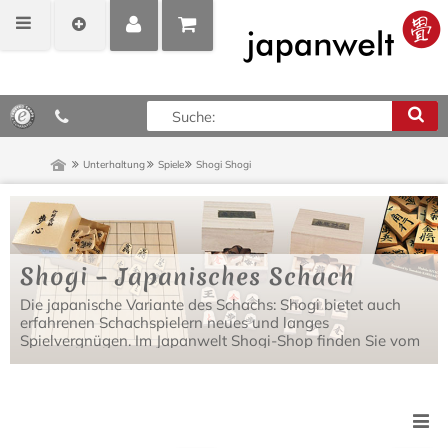
MEIN
POSITIONEN
0,00 €*
KONTO
ANZEIGEN
Unterhaltung
Spiele
Shogi
Shogi
Shogi – Japanisches Schach
Die japanische Variante des Schachs: Shogi bietet auch
erfahrenen Schachspielern neues und langes
Spielvergnügen. Im Japanwelt Shogi-Shop finden Sie vom
Shogi-Brett bis hin zu Shogi Bücher alles was Sie
brauchen!