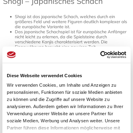
Shogi – Japanisches Schach
Shogi ist das japanische Schach, welches durch ein
größeres Feld und weitere Figuren deutlich komplexer als
die europäische Variante ist.
Das japanische Schachspiel ist für europäische Anfänger
nicht leicht zu erlernen, da die Spielsteine durch
verschiedene Kanjis charakterisiert werden. Die
Eingewöhnung braucht eine gewisse Zeit.
Auf Japanwelt finden Sie Spielbretter, klassische und eher
internationale Spielsteine sowie verschiedene Bücher zum
Thema Shogi.
Das „General-Brettspiel“, wie Shogi in deutscher Übersetzung
Diese Webseite verwendet Cookies
lauten würde, ist die japanische Variante des Schachspiels.
Wir verwenden Cookies, um Inhalte und Anzeigen zu
Seinen Ursprung hat Shogi wie alle modernen Schachvarianten,
personalisieren, Funktionen für soziale Medien anbieten
im Indien des 7. Jahrhunderts. Das dort erfundene Chaturanga
zu können und die Zugriffe auf unsere Website zu
verbreitete sich schon bald in alle Welt und fand auch seinen
Weg nach China, wo sich mit der Zeit eine eigene Variante
analysieren. Außerdem geben wir Informationen zu Ihrer
namens
Xiangqi
herausbildete.
Verwendung unserer Website an unsere Partner für
soziale Medien, Werbung und Analysen weiter. Unsere
Von dort gelangte es, mit viele anderen Kulturgüter, zwischen
Partner führen diese Informationen möglicherweise mit
dem 10. und 12. Jahrhundert nach Japan. Über die Jahrhunderte