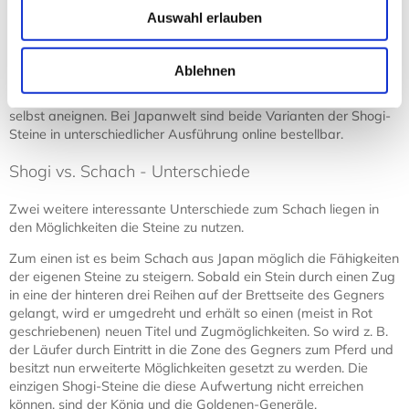
mächtigen Spieler nicht gleich erschließt, gibt es allerdings auch
Auswahl erlauben
internationalisierte Shogi-Steine, wie die vom japanischen Shogi-
Spieler Hidetchi entwickelte Variante. Sie bedient sich allgemein
verständlicher Symbole. Wer jedoch auf die typische Ästhetik
Ablehnen
japanischer Kalligraphie nicht verzichten möchte, kann sich
durchaus schnell die Bedeutungen der unterschiedlichen Kanji
selbst aneignen. Bei Japanwelt sind beide Varianten der Shogi-
Steine in unterschiedlicher Ausführung online bestellbar.
Shogi vs. Schach - Unterschiede
Zwei weitere interessante Unterschiede zum Schach liegen in
den Möglichkeiten die Steine zu nutzen.
Zum einen ist es beim Schach aus Japan möglich die Fähigkeiten
der eigenen Steine zu steigern. Sobald ein Stein durch einen Zug
in eine der hinteren drei Reihen auf der Brettseite des Gegners
gelangt, wird er umgedreht und erhält so einen (meist in Rot
geschriebenen) neuen Titel und Zugmöglichkeiten. So wird z. B.
der Läufer durch Eintritt in die Zone des Gegners zum Pferd und
besitzt nun erweiterte Möglichkeiten gesetzt zu werden. Die
einzigen Shogi-Steine die diese Aufwertung nicht erreichen
können, sind der König und die Goldenen-Generäle.