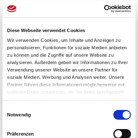
Beim Waschen bequem sitzen
Bevor man ins Bad steigt, sollte man sich
Diese Webseite verwendet Cookies
gründlich waschen. Zu den
Badezimmeraccessoires gehören ein
kleiner
Wir verwenden Cookies, um Inhalte und Anzeigen zu
Hocker
, auf dem man beim Waschen sitzt, sowie
personalisieren, Funktionen für soziale Medien anbieten
zu können und die Zugriffe auf unsere Website zu
ein Eimer mit Griff, mit dem man sich mit Wasser
analysieren. Außerdem geben wir Informationen zu Ihrer
übergießen kann.
Verwendung unserer Website an unsere Partner für
soziale Medien, Werbung und Analysen weiter. Unsere
Partner führen diese Informationen möglicherweise mit
Das Wasser bleibt heiß
weiteren Daten zusammen, die Sie ihnen bereitgestellt
Moderne japanische Badezimmer
sind echte
haben oder die sie im Rahmen Ihrer Nutzung der Dienste
technologische Wunder. Ein
Bedien-Panel
verfügt
gesammelt haben.
Einwilligungsauswahl
über Tasten, um das Badewasser auf einer
Notwendig
konstanten Temperatur
zu halten, sowie über
eine Vielzahl anderer Funktionen.
Präferenzen