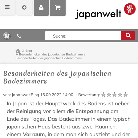
MEIN
POSITIONEN
0,00 €*
KONTO
ANZEIGEN
Blog
Besonderheiten des japanischen Badezimmers
Besonderheiten des japanischen Badezimmers
Besonderheiten des japanischen
Badezimmers
von
: JapanweltBlog
15.09.2022 14:00
Bewertung
:
In Japan ist der Hauptzweck des Badens ist neben
der
Reinigung
vor allem die
Entspannung
am
Ende des Tages. Das Badezimmer in einem typisch
japanischen Haus besteht aus zwei Räumen:
einem
Vorraum
, in dem man sich auszieht und der