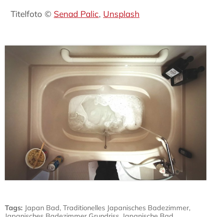
Titelfoto ©
Senad Palic
,
Unsplash
Tags
:
Japan Bad
,
Traditionelles Japanisches Badezimmer
,
Japanisches Badezimmer Grundriss
,
Japanische Bad