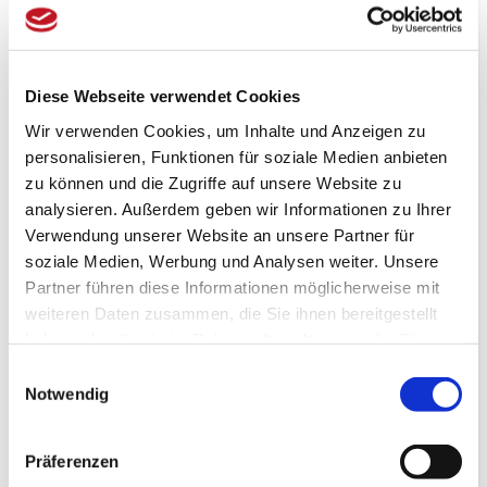
Duschen und Trocknen in einem Programm.
Einstellbare Düsenposition
Für die optimale Positionierung des
Diese Webseite verwendet Cookies
Reinigungsstrahls.
Wir verwenden Cookies, um Inhalte und Anzeigen zu
Automatische Düsenreinigung vor und nach
personalisieren, Funktionen für soziale Medien anbieten
Gebrauch
zu können und die Zugriffe auf unsere Website zu
analysieren. Außerdem geben wir Informationen zu Ihrer
Im Dusch-WC werden die Wasserdüsen vor und
Verwendung unserer Website an unsere Partner für
nach jeder Benutzung automatisch gereinigt.
Somit werden Verschmutzungen und Rückstände sowie
soziale Medien, Werbung und Analysen weiter. Unsere
schädliche Bakterien von den Düsen nachhaltig entfern
Partner führen diese Informationen möglicherweise mit
und optimal gereinigt.
weiteren Daten zusammen, die Sie ihnen bereitgestellt
haben oder die sie im Rahmen Ihrer Nutzung der Dienste
Beheizter Sitz mit Temperaturregelung (3
gesammelt haben.
Stufen)
Einwilligungsauswahl
Notwendig
Die Temperatur des Sitzes ist individuell
einstellbar.
Präferenzen
Wassertemperaturregelung (3 Stufen)