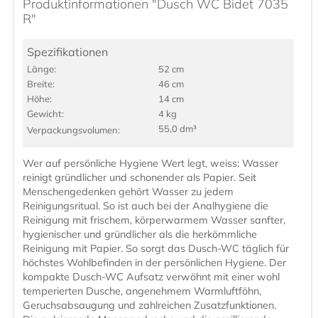
Produktinformationen "Dusch WC Bidet 7035
R"
Spezifikationen
Länge:
52 cm
Breite:
46 cm
Höhe:
14 cm
Gewicht:
4 kg
55,0 dm³
Verpackungs­volumen:
Wer auf persönliche Hygiene Wert legt, weiss: Wasser
reinigt gründlicher und schonender als Papier. Seit
Menschengedenken gehört Wasser zu jedem
Reinigungsritual. So ist auch bei der Analhygiene die
Reinigung mit frischem, körperwarmem Wasser sanfter,
hygienischer und gründlicher als die herkömmliche
Reinigung mit Papier. So sorgt das Dusch-WC täglich für
höchstes Wohlbefinden in der persönlichen Hygiene. Der
kompakte Dusch-WC Aufsatz verwöhnt mit einer wohl
temperierten Dusche, angenehmem Warmluftföhn,
Geruchsabsaugung und zahlreichen Zusatzfunktionen.