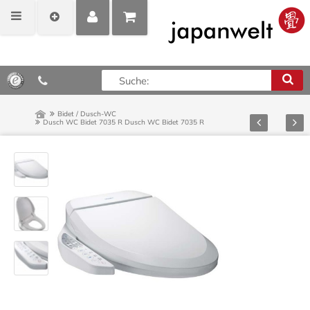
MEIN
POSITIONEN
0,00 €*
KONTO
ANZEIGEN
Bidet / Dusch-WC
Zurück
Vor
Dusch WC Bidet 7035 R
Dusch WC Bidet 7035 R