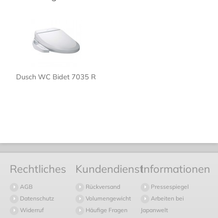
Dusch WC Bidet 7035 R
Rechtliches
Kundendienst
Informationen
AGB
Rückversand
Pressespiegel
Datenschutz
Volumengewicht
Arbeiten bei
Widerruf
Häufige Fragen
Japanwelt