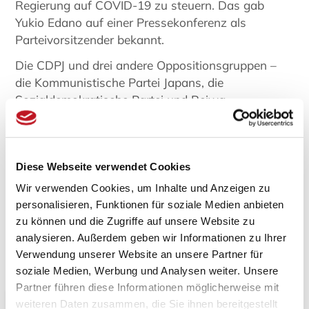
Regierung auf COVID-19 zu steuern. Das gab
Yukio Edano auf einer Pressekonferenz als
Parteivorsitzender bekannt.
Die CDPJ und drei andere Oppositionsgruppen –
die Kommunistische Partei Japans, die
Sozialdemokratische Partei und Reiwa
Shinsengumi – werden sich am Mittwoch auf eine
Reihe gemeinsamer Zusagen einigen. Darunter die
Senkung des Verbrauchsteuersatzes und den
Diese Webseite verwendet Cookies
Ausstieg aus der Kernenergie. Damit stellen sie
eine Alternative zur aktuell regierenden Partei dar.
Wir verwenden Cookies, um Inhalte und Anzeigen zu
personalisieren, Funktionen für soziale Medien anbieten
Bildquelle
: Suga bei der Verkündung der Devise (Nengō) der Ära
zu können und die Zugriffe auf unsere Website zu
des neuen Kaisers Naruhito von © 内閣官房内閣広報室,
CC BY 4.0
,
analysieren. Außerdem geben wir Informationen zu Ihrer
via Wikimedia Commons
Verwendung unserer Website an unsere Partner für
soziale Medien, Werbung und Analysen weiter. Unsere
Partner führen diese Informationen möglicherweise mit
weiteren Daten zusammen, die Sie ihnen bereitgestellt