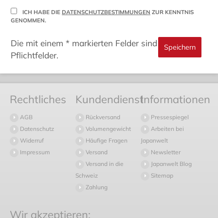
ICH HABE DIE
DATENSCHUTZBESTIMMUNGEN
ZUR KENNTNIS
GENOMMEN.
Die mit einem * markierten Felder sind
Pflichtfelder.
Rechtliches
Kundendienst
Informationen
AGB
Rückversand
Pressespiegel
Datenschutz
Volumengewicht
Arbeiten bei
Widerruf
Häufige Fragen
Japanwelt
Impressum
Versand
Newsletter
Versand in die
Japanwelt Blog
Schweiz
Sitemap
Zahlung
Wir akzeptieren: