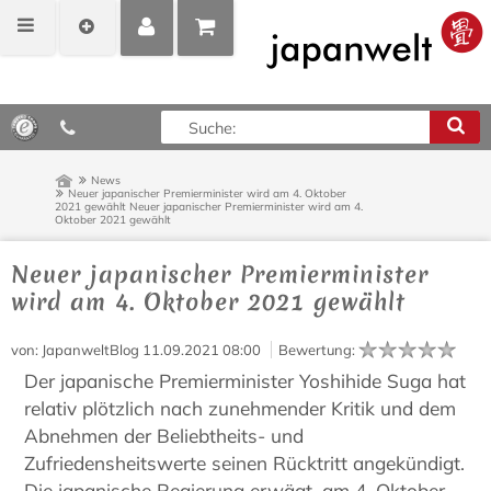
MEIN
POSITIONEN
0,00 €*
KONTO
ANZEIGEN
News
Neuer japanischer Premierminister wird am 4. Oktober
2021 gewählt
Neuer japanischer Premierminister wird am 4.
Oktober 2021 gewählt
Neuer japanischer Premierminister
wird am 4. Oktober 2021 gewählt
von
: JapanweltBlog
11.09.2021 08:00
Bewertung
:
Der japanische Premierminister Yoshihide Suga hat
relativ plötzlich nach zunehmender Kritik und dem
Abnehmen der Beliebtheits- und
Zufriedensheitswerte seinen Rücktritt angekündigt.
Die japanische Regierung erwägt, am 4. Oktober