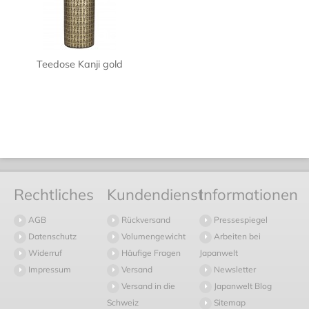
Teedose Kanji gold
Rechtliches
Kundendienst
Informationen
AGB
Rückversand
Pressespiegel
Datenschutz
Volumengewicht
Arbeiten bei
Widerruf
Häufige Fragen
Japanwelt
Impressum
Versand
Newsletter
Versand in die
Japanwelt Blog
Schweiz
Sitemap