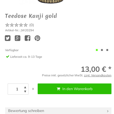
Teedose Kanji gold
(
0
)
Artikel-Nr.: JW20294
Verfügbar
Lieferzeit
ca. 9-13 Tage
13,00 € *
Preise inkl. gesetzlicher MwSt.
zzgl. Versandkosten
▲
x
In den Warenkorb
▼
Bewertung schreiben