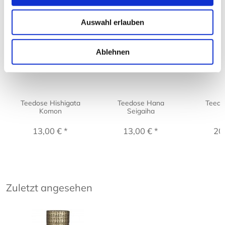
Kunden kauften auch:
Auswahl erlauben
Ablehnen
Teedose Hishigata
Teedose Hana
Teedo
Komon
Seigaiha
K
13,00 € *
13,00 € *
20
Zuletzt angesehen