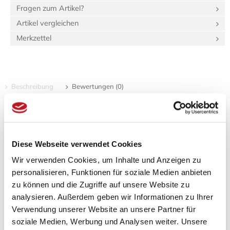
Fragen zum Artikel?
Artikel vergleichen
Merkzettel
Beschreibung
Bewertungen (0)
Produktinformationen "Teedose Kanji gold"
Spezifikationen
Diese Webseite verwendet Cookies
Länge:
6 cm
Breite:
6 cm
Wir verwenden Cookies, um Inhalte und Anzeigen zu
Höhe:
15 cm
personalisieren, Funktionen für soziale Medien anbieten
Gewicht:
150 g
zu können und die Zugriffe auf unsere Website zu
1,09 dm³
Verpackungs­volumen:
analysieren. Außerdem geben wir Informationen zu Ihrer
Verwendung unserer Website an unsere Partner für
Goldene Teedose mit Washi-Papier und schwarzen Kanji
soziale Medien, Werbung und Analysen weiter. Unsere
für 175 g Tee, der Innendeckel ist aus Plastik.