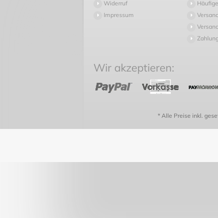
Widerruf
Häufige
Impressum
Versan
Versand
Zahlun
Wir akzeptieren:
* Alle Preise inkl. ges