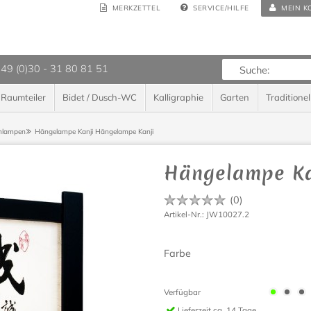
MERKZETTEL
SERVICE/HILFE
MEIN K
 49 (0)30 - 31 80 81 51
Raumteiler
Bidet / Dusch-WC
Kalligraphie
Garten
Traditionel
nlampen
Hängelampe Kanji
Hängelampe Kanji
Hängelampe Ka
(
0
)
Artikel-Nr.: JW10027.2
Farbe
Verfügbar
Lieferzeit
ca. 14 Tage