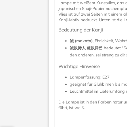
Lampe mit weißem Kunstvlies, das
japanischen Shoji-Papier nachempfu
Vlies ist auf zwei Seiten mit einem a
Kanji-Motiv bedruckt. Unten ist die 
Bedeutung der Kanji
誠 (makoto)
, Ehrlichkeit, Wahr
誠以待人 厳以律己
bedeutet "Se
den anderen, sei streng zu dir 
Wichtige Hinweise
Lampenfassung: E27
geeignet für
Glühbirnen bis m
Leuchtmittel im Lieferumfang n
Die Lampe ist in den Farben natur 
führt, ist weiß.