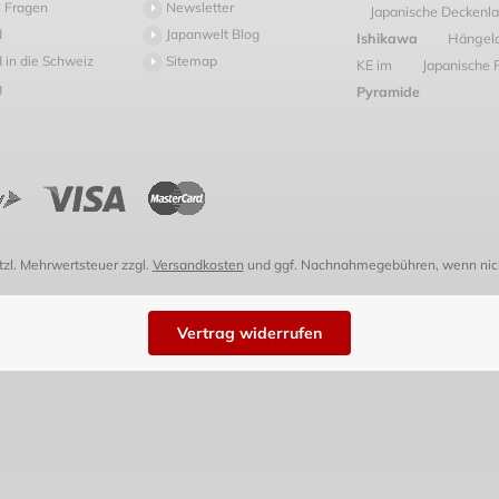
 Fragen
Newsletter
Japanische Decken
d
Japanwelt Blog
Ishikawa
Hängel
 in die Schweiz
Sitemap
KE im
Japanische 
g
Pyramide
etzl. Mehrwertsteuer zzgl.
Versandkosten
und ggf. Nachnahmegebühren, wenn nich
Vertrag widerrufen