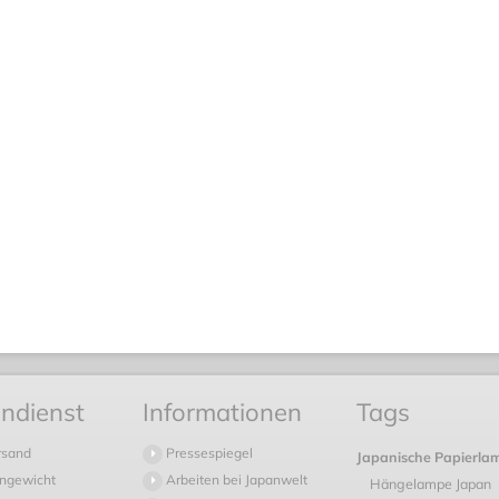
ndienst
Informationen
Tags
rsand
Pressespiegel
Japanische Papierla
ngewicht
Arbeiten bei Japanwelt
Hängelampe Japan