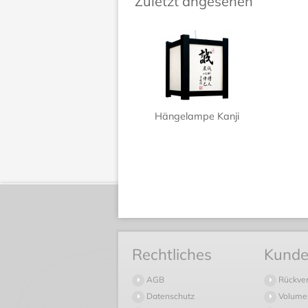
Zuletzt angesehen
Hängelampe Kanji
Rechtliches
Kunde
AGB
Rückve
Datenschutz
Volume