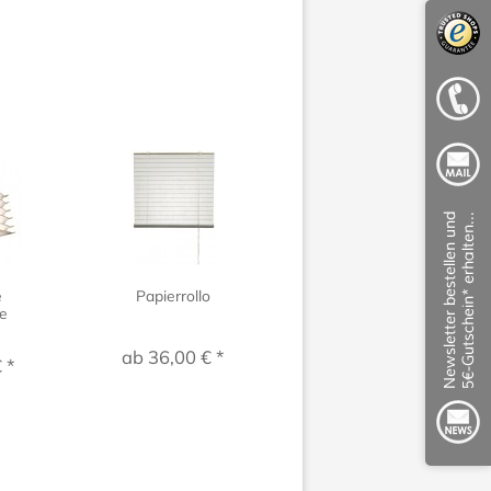
e
Papierrollo
Japanische
e
Papierlampe
Ishikawa...
ab 36,00 € *
 *
84,50 € *