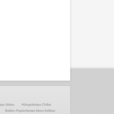
mpe Abian
Hängelampe Chiba
Ballon-Papierlampe Maru faltbar