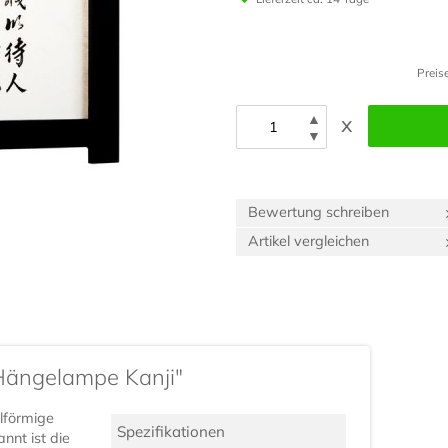
Preis
▲
x
▼
Bewertung schreiben
Artikel vergleichen
Hängelampe Kanji"
lförmige
Spezifikationen
nnt ist die