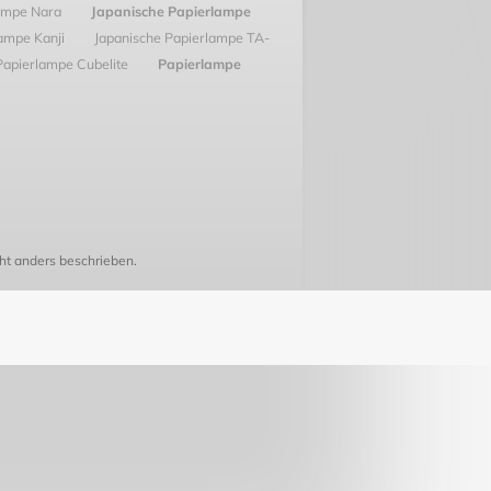
lampe Nara
Japanische Papierlampe
ampe Kanji
Japanische Papierlampe TA-
Papierlampe Cubelite
Papierlampe
t anders beschrieben.