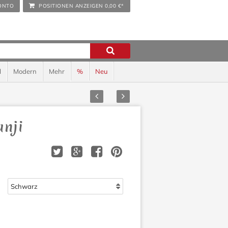
ONTO
POSITIONEN ANZEIGEN
0,00 €*
l
Modern
Mehr
%
Neu
Zurück
Vor
nji