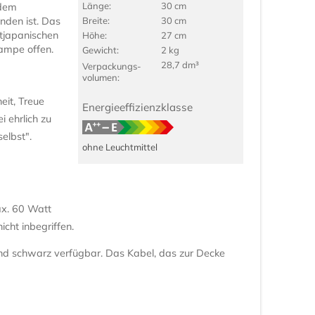
Länge:
30 cm
 dem
nden ist. Das
Breite:
30 cm
ltjapanischen
Höhe:
27 cm
Lampe offen.
Gewicht:
2 kg
28,7 dm³
Verpackungs­
volumen:
heit, Treue
Energieeffizienzklasse
i ehrlich zu
selbst".
ohne Leuchtmittel
ax. 60 Watt
icht inbegriffen.
und schwarz verfügbar. Das Kabel, das zur Decke