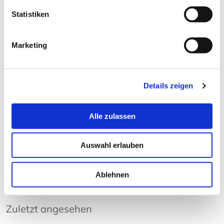
Statistiken
Kunden kauften auch:
Marketing
Details zeigen
Alle zulassen
Ramenschüssel Ki
Hashioki - Azuki
Rame
H
Auswahl erlauben
22,00 € *
5,50 € *
22
Ablehnen
Zuletzt angesehen