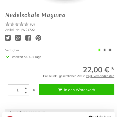
Nudelschale Maguma
(
0
)
Artikel-Nr.: JW21722
Verfügbar
Lieferzeit
ca. 4-8 Tage
22,00 € *
Preise inkl. gesetzlicher MwSt.
zzgl. Versandkosten
▲
x
In den Warenkorb
▼
Bewertung schreiben