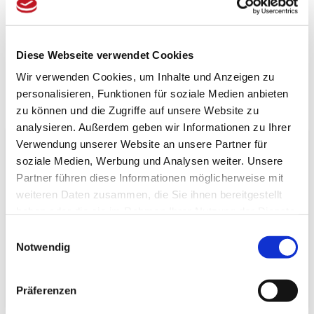
Fragen zum Artikel?
Artikel vergleichen
Merkzettel
Diese Webseite verwendet Cookies
Wir verwenden Cookies, um Inhalte und Anzeigen zu
personalisieren, Funktionen für soziale Medien anbieten
zu können und die Zugriffe auf unsere Website zu
Beschreibung
Bewertungen (0)
analysieren. Außerdem geben wir Informationen zu Ihrer
Verwendung unserer Website an unsere Partner für
Produktinformationen "Nudelschale Maguma"
soziale Medien, Werbung und Analysen weiter. Unsere
Partner führen diese Informationen möglicherweise mit
Spezifikationen
weiteren Daten zusammen, die Sie ihnen bereitgestellt
Länge:
20,5 cm
haben oder die sie im Rahmen Ihrer Nutzung der Dienste
Breite:
20,5 cm
gesammelt haben.
Höhe:
8 cm
Einwilligungsauswahl
Artikel­gewicht:
600 g
Notwendig
Versand­gewicht:
1 kg
8,79 dm³
Verpackungs­volumen:
Präferenzen