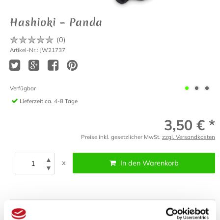
Hashioki – Panda
(
0
)
Artikel-Nr.: JW21737
Verfügbar
Lieferzeit
ca. 4-8 Tage
3,50 € *
Preise inkl. gesetzlicher MwSt.
zzgl. Versandkosten
▲
x
In den Warenkorb
▼
Bewertung schreiben
Fragen zum Artikel?