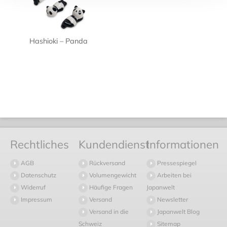
Hashioki – Panda
Rechtliches
Kundendienst
Informationen
AGB
Rückversand
Pressespiegel
Datenschutz
Volumengewicht
Arbeiten bei
Widerruf
Häufige Fragen
Japanwelt
Impressum
Versand
Newsletter
Versand in die
Japanwelt Blog
Schweiz
Sitemap