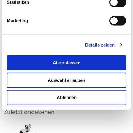
Statistiken
Kunden kauften auch:
Marketing
Details zeigen
Alle zulassen
Hashioki - Azuki
Speiseschale 'Neko
Essst
Atama'
Ede
5,50 € *
ab 8,00 € *
12
Auswahl erlauben
Ablehnen
Zuletzt angesehen