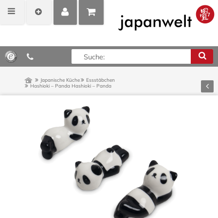
MEIN
POSITIONEN
0,00 €*
KONTO
ANZEIGEN
Japanische Küche
Essstäbchen
Zurü
Hashioki – Panda
Hashioki – Panda