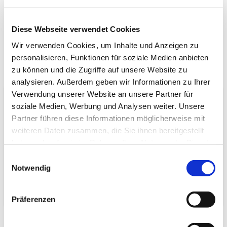
Artikel vergleichen
Merkzettel
Diese Webseite verwendet Cookies
Wir verwenden Cookies, um Inhalte und Anzeigen zu
personalisieren, Funktionen für soziale Medien anbieten
zu können und die Zugriffe auf unsere Website zu
Beschreibung
Bewertungen (0)
analysieren. Außerdem geben wir Informationen zu Ihrer
Verwendung unserer Website an unsere Partner für
Produktinformationen "Hashioki – Panda"
soziale Medien, Werbung und Analysen weiter. Unsere
Partner führen diese Informationen möglicherweise mit
Spezifikationen
weiteren Daten zusammen, die Sie ihnen bereitgestellt
Länge:
5,5 cm
haben oder die sie im Rahmen Ihrer Nutzung der Dienste
Breite:
2,5 cm
gesammelt haben.
Einwilligungsauswahl
Höhe:
2,5 cm
Notwendig
Gewicht:
50 g
704 cm³
Verpackungs­volumen:
Präferenzen