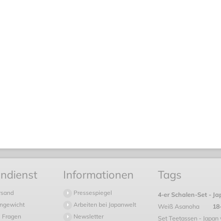
ndienst
Informationen
Tags
rsand
Pressespiegel
4-er Schalen-Set - J
ngewicht
Arbeiten bei Japanwelt
Weiß Asanoha
18
 Fragen
Newsletter
Set Teetassen - Japan