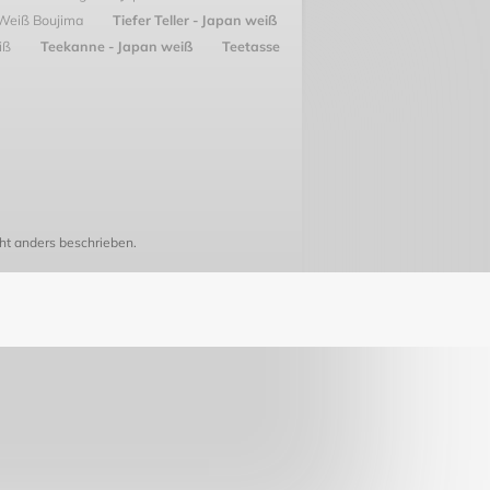
 Weiß Boujima
Tiefer Teller - Japan weiß
eiß
Teekanne - Japan weiß
Teetasse
t anders beschrieben.