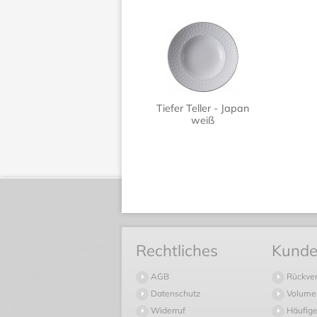
Tiefer Teller - Japan
weiß
Rechtliches
Kunde
AGB
Rückve
Datenschutz
Volume
Widerruf
Häufige