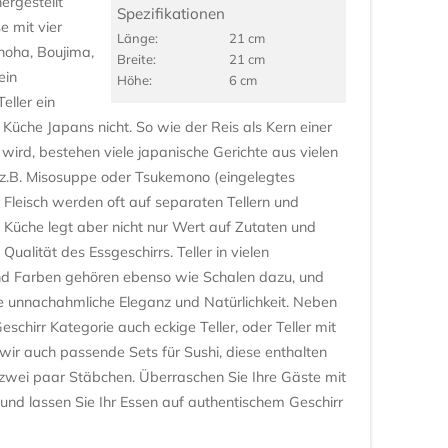
hergestellt
Spezifikationen
e mit vier
Länge:
21 cm
noha, Boujima,
Breite:
21 cm
ein
Höhe:
6 cm
eller ein
en Küche Japans nicht. So wie der Reis als Kern einer
 wird, bestehen viele japanische Gerichte aus vielen
 z.B. Misosuppe oder Tsukemono (eingelegtes
Fleisch werden oft auf separaten Tellern und
e Küche legt aber nicht nur Wert auf Zutaten und
ualität des Essgeschirrs. Teller in vielen
nd Farben gehören ebenso wie Schalen dazu, und
e unnachahmliche Eleganz und Natürlichkeit. Neben
eschirr Kategorie auch eckige Teller, oder Teller mit
ir auch passende Sets für Sushi, diese enthalten
d zwei paar Stäbchen. Überraschen Sie Ihre Gäste mit
und lassen Sie Ihr Essen auf authentischem Geschirr