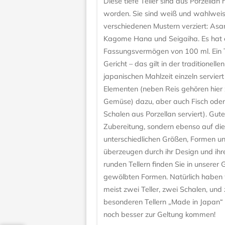
Diese tiefe Teller sind aus Porzellan 
worden. Sie sind weiß und wahlweis
verschiedenen Mustern verziert: Asa
Kagome Hana und Seigaiha. Es hat 
Fassungsvermögen von 100 ml. Ein T
Gericht – das gilt in der traditionell
japanischen Mahlzeit einzeln serviert
Elementen (neben Reis gehören hier
Gemüse) dazu, aber auch Fisch oder 
Schalen aus Porzellan serviert). Gut
Zubereitung, sondern ebenso auf die Q
unterschiedlichen Größen, Formen u
überzeugen durch ihr Design und ihr
runden Tellern finden Sie in unserer G
gewölbten Formen. Natürlich haben w
meist zwei Teller, zwei Schalen, un
besonderen Tellern „Made in Japan“ 
noch besser zur Geltung kommen!