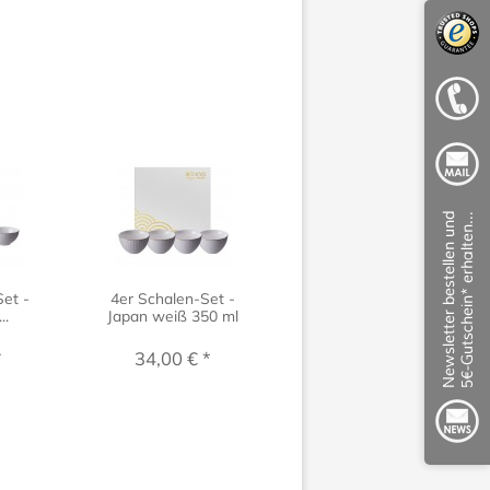
Set -
4er Schalen-Set -
Speiseschale Japan
..
Japan weiß 350 ml
Weiß Boujima
*
34,00 € *
ab 8,00 € *