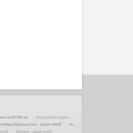
apan weiß 550 ml
Speiseschale Japan
-teiliges Espresso-Set - Japan Weiß
4er
 weiß
Etagere - Japan weiß