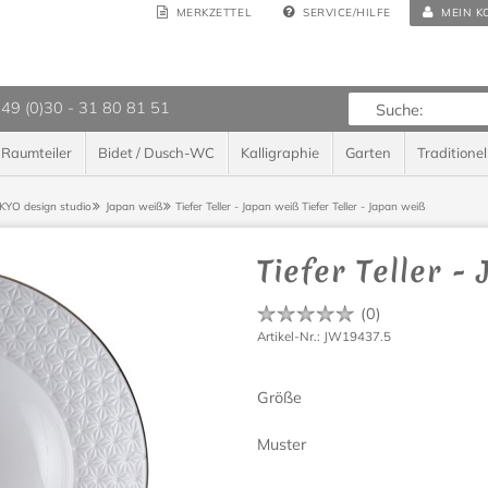
MERKZETTEL
SERVICE/HILFE
MEIN K
 49 (0)30 - 31 80 81 51
Raumteiler
Bidet / Dusch-WC
Kalligraphie
Garten
Traditionel
KYO design studio
Japan weiß
Tiefer Teller - Japan weiß
Tiefer Teller - Japan weiß
Tiefer Teller -
(
0
)
Artikel-Nr.: JW19437.5
Größe
Muster