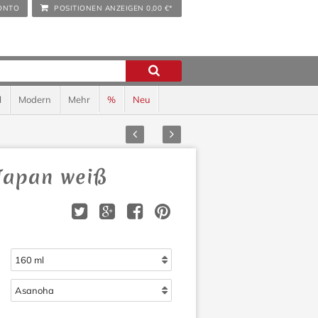
ONTO
POSITIONEN ANZEIGEN
0,00 €*
l
Modern
Mehr
%
Neu
Zurück
Vor
 Japan weiß