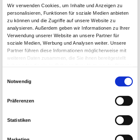
Produktinformationen "Masking Tape Casa -
Wir verwenden Cookies, um Inhalte und Anzeigen zu
Shocking Yellow"
personalisieren, Funktionen für soziale Medien anbieten
zu können und die Zugriffe auf unsere Website zu
Spezifikationen
analysieren. Außerdem geben wir Informationen zu Ihrer
Länge:
10 m
Verwendung unserer Website an unsere Partner für
Breite:
10 cm
soziale Medien, Werbung und Analysen weiter. Unsere
Höhe:
0,05 cm
Artikel­gewicht:
100 g
Partner führen diese Informationen möglicherweise mit
Versand­gewicht:
300 g
weiteren Daten zusammen, die Sie ihnen bereitgestellt
396 cm³
Verpackungs­volumen:
haben oder die sie im Rahmen Ihrer Nutzung der Dienste
gesammelt haben.
Einwilligungsauswahl
Notwendig
Präferenzen
Kunden kauften auch:
Statistiken
Marketing