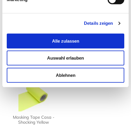
Masking Tape Casa
Masking Tape Casa
Maski
- Wakamidori
- Green
- Tr
Details zeigen
ab 7,90 € *
ab 7,90 € *
ab
Alle zulassen
Auswahl erlauben
Zuletzt angesehen
Ablehnen
Masking Tape Casa -
Shocking Yellow