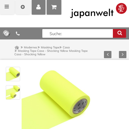
MEIN
POSITIONEN
0,00 €*
KONTO
ANZEIGEN
Modernes
Masking Tape
Casa
Masking Tape Casa - Shocking Yellow
Masking Tape
Zurück
Vor
Casa - Shocking Yellow