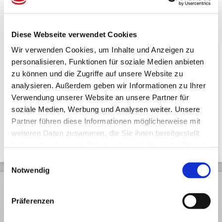
Zuletzt angesehen
Diese Webseite verwendet Cookies
Wir verwenden Cookies, um Inhalte und Anzeigen zu
personalisieren, Funktionen für soziale Medien anbieten
zu können und die Zugriffe auf unsere Website zu
analysieren. Außerdem geben wir Informationen zu Ihrer
Tiefer Teller 'Kobaltblau' 17
Verwendung unserer Website an unsere Partner für
x 4,9 cm
soziale Medien, Werbung und Analysen weiter. Unsere
Partner führen diese Informationen möglicherweise mit
weiteren Daten zusammen, die Sie ihnen bereitgestellt
haben oder die sie im Rahmen Ihrer Nutzung der Dienste
gesammelt haben.
Einwilligungsauswahl
Notwendig
Rechtliches
Kundendienst
Informationen
Präferenzen
AGB
Rückversand
Pressespiegel
Datenschutz
Volumengewicht
Arbeiten bei