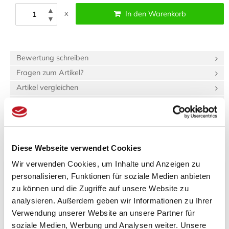
▲
x
In den Warenkorb
▼
Bewertung schreiben
Fragen zum Artikel?
Artikel vergleichen
Merkzettel
Diese Webseite verwendet Cookies
Beschreibung
Bewertungen (0)
Wir verwenden Cookies, um Inhalte und Anzeigen zu
Produktinformationen "Quellgefäß Papua Krug"
personalisieren, Funktionen für soziale Medien anbieten
zu können und die Zugriffe auf unsere Website zu
Spezifikationen
analysieren. Außerdem geben wir Informationen zu Ihrer
Länge:
94 cm
Verwendung unserer Website an unsere Partner für
Breite:
94 cm
soziale Medien, Werbung und Analysen weiter. Unsere