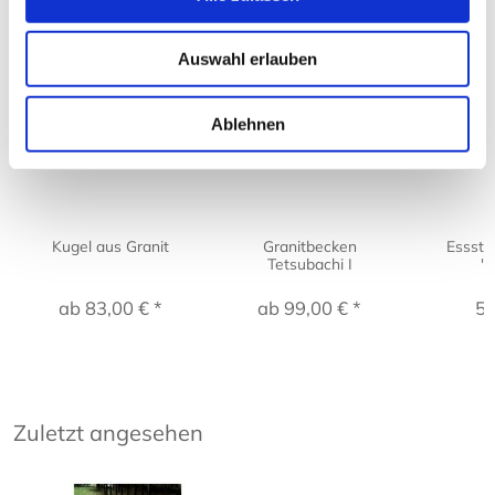
Kunden kauften auch:
Auswahl erlauben
Ablehnen
Kugel aus Granit
Granitbecken
Essst
Tetsubachi I
'S
ab 83,00 € *
ab 99,00 € *
5,
Zuletzt angesehen