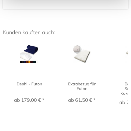
Kunden kauften auch:
Deshi - Futon
Extrabezug für
Ba
Futon
Sch
Kokosf
ab 179,00 € *
ab 61,50 € *
ab 21