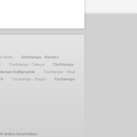
us Motiv
Stehlampe - Rondo I
i
Tischlampe - Takeya
Tischlampe
hlampe Kalligraphie
Tischlampe - Shuji
 II
Tischlampe - Shujizi
Tischlampe
t anders beschrieben.