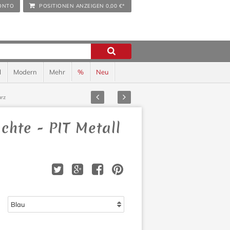
ONTO
POSITIONEN ANZEIGEN
0,00 €*
l
Modern
Mehr
%
Neu
Zurück
Vor
arz
chte - PIT Metall