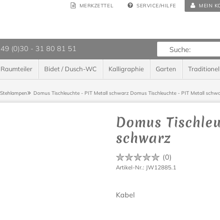
MERKZETTEL
SERVICE/HILFE
MEIN K
 49 (0)30 - 31 80 81 51
Raumteiler
Bidet / Dusch-WC
Kalligraphie
Garten
Traditionel
/Stehlampen
Domus Tischleuchte - PIT Metall schwarz
Domus Tischleuchte - PIT Metall schw
Domus Tischleu
schwarz
(
0
)
Artikel-Nr.: JW12885.1
Kabel