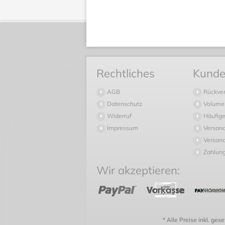
Rechtliches
Kunde
AGB
Rückve
Datenschutz
Volume
Widerruf
Häufige
Impressum
Versan
Versand
Zahlun
Wir akzeptieren:
* Alle Preise inkl. ges