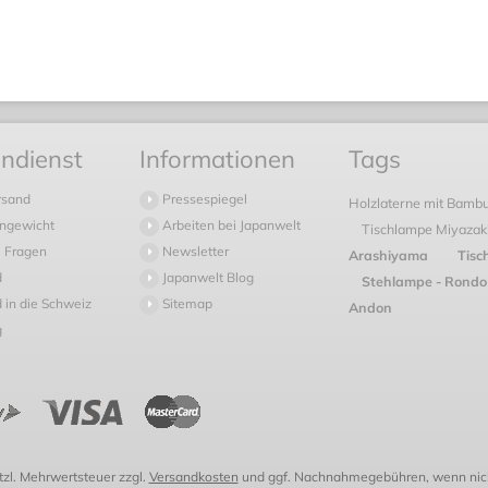
ndienst
Informationen
Tags
rsand
Pressespiegel
Holzlaterne mit Bamb
ngewicht
Arbeiten bei Japanwelt
Tischlampe Miyazak
 Fragen
Newsletter
Arashiyama
Tisc
d
Japanwelt Blog
Stehlampe - Rondo
 in die Schweiz
Sitemap
Andon
g
etzl. Mehrwertsteuer zzgl.
Versandkosten
und ggf. Nachnahmegebühren, wenn nich