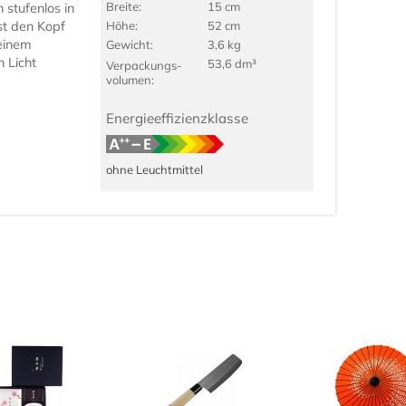
Breite:
15 cm
stufenlos in
sst den Kopf
Höhe:
52 cm
seinem
Gewicht:
3,6 kg
n Licht
53,6 dm³
Verpackungs­
volumen:
Energieeffizienzklasse
ohne Leuchtmittel