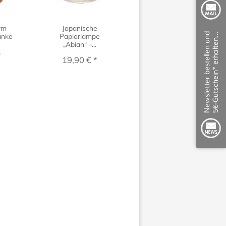
rm
Japanische
Ballon-Papierlampe
anke
Papierlampe
Maru, faltbar
„Abian“ –...
*
ab 9,90 € *
19,90 € *