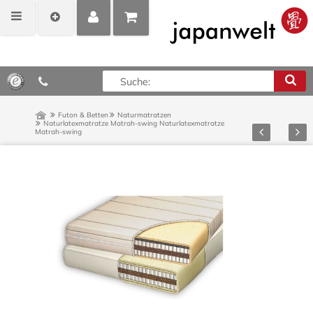
MEIN
POSITIONEN
0,00 €*
KONTO
ANZEIGEN
Futon & Betten
Naturmatratzen
Naturlatexmatratze Matrah-swing
Naturlatexmatratze
Zurück
Vor
Matrah-swing