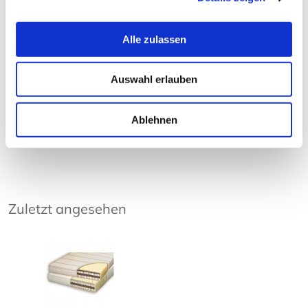
kann mit einer Temperatur von 30° gewaschen werden.
Der gefüllte SteppBezug aus mit Schafschurwolle lässt
sich trocken reinigen.
Alle zulassen
Die Matratzen mit SteppBezug aus haben eine integrierte
Lage Schafschurwolle und sind dadurch mit nur einer Lage
Auswahl erlauben
Schafschurwolle ummantelt
Ablehnen
Zuletzt angesehen