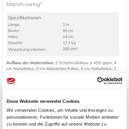
Matrah-swing"
Spezifikationen
Länge:
2 m
Breite:
80 cm
Höhe:
14 cm
Gewicht:
17,1 kg
250 dm³
Verpackungs­volumen:
Aufbau der Materialien:
2 Schafwollvliese à 450 g/qm, 4
cm Naturlatex, 3 cm latexiertes Kokos, 4 cm Naturlatex, 2
Schafwollvliees à 450 g/qm.*
Höhe der Matratze:
ca. 13 cm
Aufbau Matrah-Swing R mit Rosshaar:
* wie bei den
oben abgebildeten Materialien, nur mit einer zusätzlichen
Diese Webseite verwendet Cookies
Rosshaarlage 900 g/qm
Wir verwenden Cookies, um Inhalte und Anzeigen zu
Höhe der Matratze:
ca. 14 cm
personalisieren, Funktionen für soziale Medien anbieten
Sondergrößen:
Sondergrößen sind auf Anfrage möglich.
zu können und die Zugriffe auf unsere Website zu