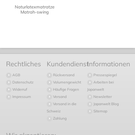
Naturlatexmatratze
Matrah-swing
Rechtliches
Kundendienst
Informationen
AGB
Rückversand
Pressespiegel
Datenschutz
Volumengewicht
Arbeiten bei
Widerruf
Häufige Fragen
Japanwelt
Impressum
Versand
Newsletter
Versand in die
Japanwelt Blog
Schweiz
Sitemap
Zahlung