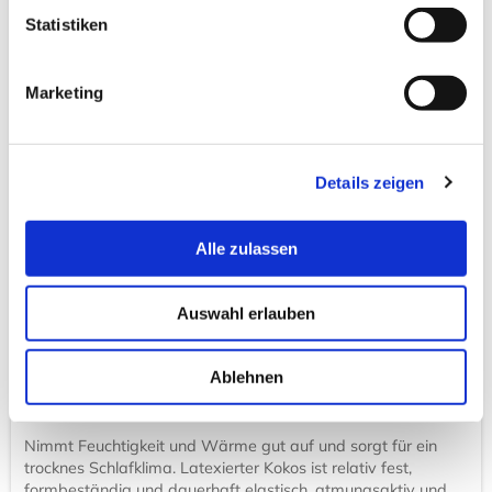
Unsere Matratzen werden auf Grund des Volumens per
Statistiken
Spedition verschickt, auch wenn die ausgewählte Variante
unter 35 kg wiegt.
Marketing
Rosshaar:
Rosshaar hat eine gute Luftdurchlässigkeit, ist flexibel und
Details zeigen
gut elastisch. Dieses natürliche Material nimmt die
Feuchtigkeit gut auf und sorgt für ein angenehm trockenes
Schlafklima. Es ist sehr strapazierfähig und langlebig.
Alle zulassen
Latex:
Latex ist sehr dauerelastisch und kann in Matratzen von
Auswahl erlauben
weich bis mittelfest eingesetzt werden. Es ist
punktelastisch mit einer guten Stützkraft, langlebig, sehr
hygienisch, sowie feuchtigkeits-, und wärmeregulierend.
Ablehnen
Kokos:
Nimmt Feuchtigkeit und Wärme gut auf und sorgt für ein
trocknes Schlafklima. Latexierter Kokos ist relativ fest,
formbeständig und dauerhaft elastisch, atmungsaktiv und