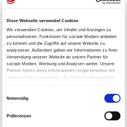
Die Naturmatratze Nürnberg besteht aus 5 Lagen (absolut
klebstofffrei):
Diese Webseite verwendet Cookies
Baumwollbezug mit Schurwolle
Wir verwenden Cookies, um Inhalte und Anzeigen zu
1 cm Rosshaar
personalisieren, Funktionen für soziale Medien anbieten
4 cm Latexkern
zu können und die Zugriffe auf unsere Website zu
3 cm Latexierter Kokos
analysieren. Außerdem geben wir Informationen zu Ihrer
4 cm Latexkern
Verwendung unserer Website an unsere Partner für
1 cm Rosshaar
soziale Medien, Werbung und Analysen weiter. Unsere
Baumwollbezug mit Schurwolle
Partner führen diese Informationen möglicherweise mit
weiteren Daten zusammen, die Sie ihnen bereitgestellt
haben oder die sie im Rahmen Ihrer Nutzung der Dienste
Pflegehinweis: Matratzen werden mit der Zeit etwas
gesammelt haben.
weicher, in seltenen Fällen können sich nach langem
Einwilligungsauswahl
Gebrauch Liegekuhlen bilden (abhängig vom
Notwendig
Körpergewicht).
Damit die Matratze gleichmäßig eingelegen wird, ist es
notwendig, diese regelmäßig zu drehen und zu wenden.
Präferenzen
Ab und zu sollte sie auch gelüftet werden.