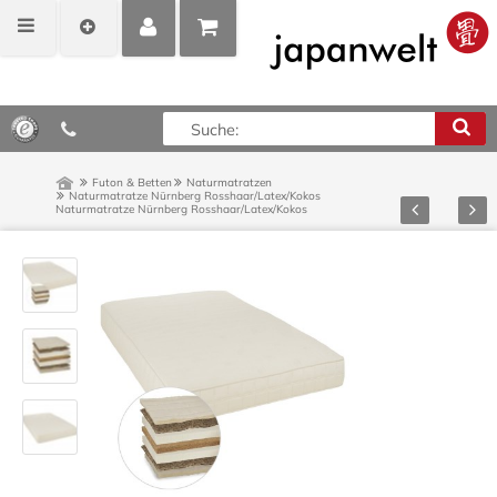
MEIN
POSITIONEN
0,00 €*
KONTO
ANZEIGEN
Futon & Betten
Naturmatratzen
Naturmatratze Nürnberg Rosshaar/Latex/Kokos
Zurück
Vor
Naturmatratze Nürnberg Rosshaar/Latex/Kokos