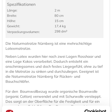
Spezifikationen
Länge:
2 m
Breite:
80 cm
Höhe:
15 cm
Gewicht:
17,4 kg
298 dm³
Verpackungs­volumen:
Die Naturmatratze Nürnberg ist eine mehrschichtige
Latexmatratze.
Neben Latex wurden hier noch zwei Lagen Rosshaar und
eine Lage Kokos verarbeitet. Dadurch entsteht ein
anschmiegsames und doch festes Liegegefühl, ohne zu tief
in die Matratze zu sinken und durchzuliegen. Geeignet ist
die Naturmatratze Nürnberg für Rücken- und
Bauchschläfer.
Für den Baumwollbezug wurde organische Baumwolle
(organic Cotton) verwendet und mit Schurwolle versteppt.
Das sorgt an der Oberfläche für die Festigkeit und für ein
angenehmes Schlafklima. Der Baumwollbezug ist
abnehmbar (nicht waschbar).