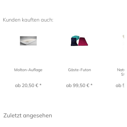
Kunden kauften auch:
Molton-Auflage
Gäste-Futon
Natu
Stu
ab 20,50 € *
ab 99,50 € *
ab 52
Zuletzt angesehen