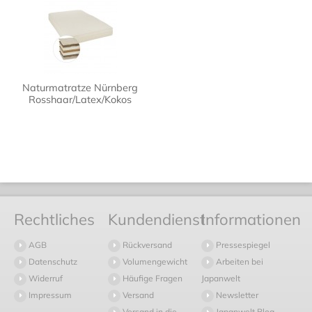
Naturmatratze Nürnberg
Rosshaar/Latex/Kokos
Rechtliches
Kundendienst
Informationen
AGB
Rückversand
Pressespiegel
Datenschutz
Volumengewicht
Arbeiten bei
Widerruf
Häufige Fragen
Japanwelt
Impressum
Versand
Newsletter
Versand in die
Japanwelt Blog