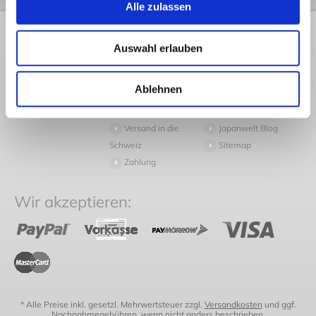
Alle zulassen
Rechtliches
Kundendienst
Informationen
Auswahl erlauben
AGB
Rückversand
Pressespiegel
Datenschutz
Volumengewicht
Arbeiten bei
Ablehnen
Widerruf
Häufige Fragen
Japanwelt
Impressum
Versand
Newsletter
Versand in die
Japanwelt Blog
Schweiz
Sitemap
Zahlung
Wir akzeptieren:
* Alle Preise inkl. gesetzl. Mehrwertsteuer zzgl.
Versandkosten
und ggf.
Nachnahmegebühren, wenn nicht anders beschrieben.