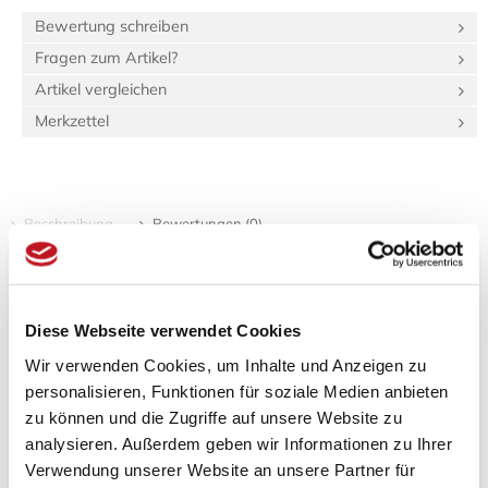
Bewertung schreiben
Fragen zum Artikel?
Artikel vergleichen
Merkzettel
Beschreibung
Bewertungen (0)
Produktinformationen "Räucherstäbchen
Mainichikoh Natural – Hana"
Diese Webseite verwendet Cookies
Spezifikationen
Wir verwenden Cookies, um Inhalte und Anzeigen zu
Länge:
15,5 cm
personalisieren, Funktionen für soziale Medien anbieten
Breite:
8,5 cm
zu können und die Zugriffe auf unsere Website zu
Höhe:
3,5 cm
analysieren. Außerdem geben wir Informationen zu Ihrer
Gewicht:
100 g
2,65 dm³
Verwendung unserer Website an unsere Partner für
Verpackungs­volumen: