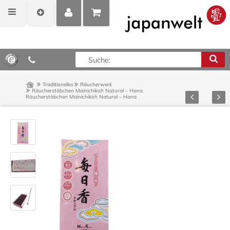
MEIN
POSITIONEN
0,00 €*
KONTO
ANZEIGEN
Traditionelles
Räucherwerk
Räucherstäbchen Mainichikoh Natural – Hana
Zurück
Vor
Räucherstäbchen Mainichikoh Natural – Hana