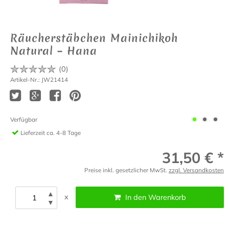
Räucherstäbchen Mainichikoh
Natural – Hana
(
0
)
Artikel-Nr.: JW21414
Verfügbar
Lieferzeit
ca. 4-8 Tage
31,50 € *
Preise inkl. gesetzlicher MwSt.
zzgl. Versandkosten
▲
x
In den Warenkorb
▼