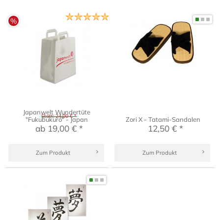
%
Japanwelt Wundertüte
Statt: 24,00 € *
"Fukubukuro" - Japan
Zori X - Tatami-Sandalen
ab 19,00 € *
12,50 € *
Zum Produkt
Zum Produkt