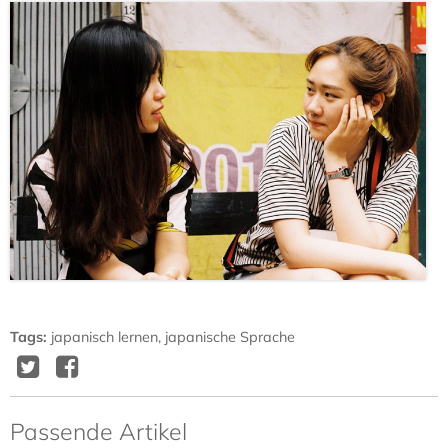
Tags
:
japanisch lernen
,
japanische Sprache
Twitter
Facebook
Delicious
Diggit
Passende Artikel