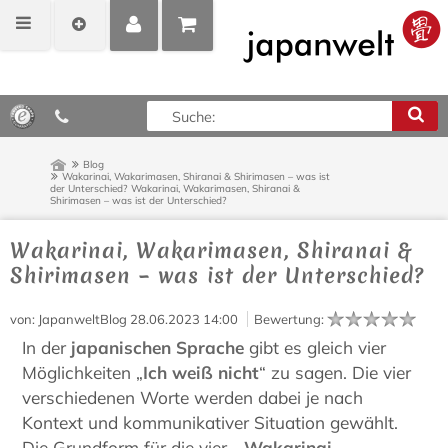
MEIN
POSITIONEN
0,00 €*
KONTO
ANZEIGEN
Blog
Wakarinai, Wakarimasen, Shiranai & Shirimasen – was ist
der Unterschied?
Wakarinai, Wakarimasen, Shiranai &
Shirimasen – was ist der Unterschied?
Wakarinai, Wakarimasen, Shiranai &
Shirimasen – was ist der Unterschied?
von
: JapanweltBlog
28.06.2023 14:00
Bewertung
:
In der
japanischen Sprache
gibt es gleich vier
Möglichkeiten „
Ich weiß nicht
“ zu sagen. Die vier
verschiedenen Worte werden dabei je nach
Kontext und kommunikativer Situation gewählt.
Die Grundform für die vier -
Wakarinai,