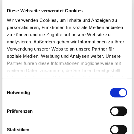
man sich etwas
nicht bewusst
ist,
Diese Webseite verwendet Cookies
etwas nicht verständlich ist,
Wir verwenden Cookies, um Inhalte und Anzeigen zu
man etwas oder eine Situation, in der eine
personalisieren, Funktionen für soziale Medien anbieten
andere Person sich befindet
nicht
versteht
,
zu können und die Zugriffe auf unsere Website zu
man eine Sache nicht von der anderen
analysieren. Außerdem geben wir Informationen zu Ihrer
unterscheiden
Verwendung unserer Website an unsere Partner für
soziale Medien, Werbung und Analysen weiter. Unsere
Partner führen diese Informationen möglicherweise mit
Shiranai und Shirimasen hingegen
weiteren Daten zusammen, die Sie ihnen bereitgestellt
verwendet man, wenn:
haben oder die sie im Rahmen Ihrer Nutzung der Dienste
gesammelt haben.
die Fakten
nicht klar
sind,
Einwilligungsauswahl
Notwendig
man
keinen Schluss
aus etwas ziehen kann,
etwas anderen bekannt ist, man selber dieses
aber
nicht weiß
(z.B. wann ein Termin
Präferenzen
stattfindet).
Statistiken