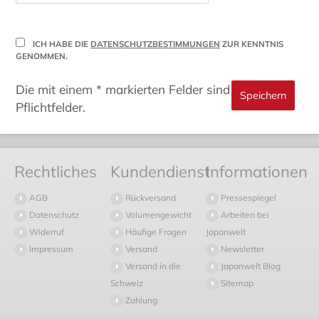
ICH HABE DIE
DATENSCHUTZBESTIMMUNGEN
ZUR KENNTNIS
GENOMMEN.
Die mit einem * markierten Felder sind
Pflichtfelder.
Rechtliches
Kundendienst
Informationen
AGB
Rückversand
Pressespiegel
Datenschutz
Volumengewicht
Arbeiten bei
Widerruf
Häufige Fragen
Japanwelt
Impressum
Versand
Newsletter
Versand in die
Japanwelt Blog
Schweiz
Sitemap
Zahlung