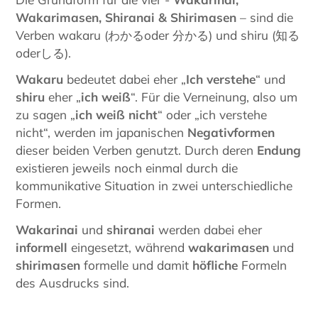
Wakarimasen, Shiranai & Shirimasen
– sind die
Verben wakaru (わかるoder 分かる) und shiru (知る
oderしる).
Wakaru
bedeutet dabei eher „
Ich verstehe
“ und
shiru
eher „
ich weiß
“. Für die Verneinung, also um
zu sagen „
ich weiß nicht
“ oder „ich verstehe
nicht“, werden im japanischen
Negativformen
dieser beiden Verben genutzt. Durch deren
Endung
existieren jeweils noch einmal durch die
kommunikative Situation in zwei unterschiedliche
Formen.
Wakarinai
und
shiranai
werden dabei eher
informell
eingesetzt, während
wakarimasen
und
shirimasen
formelle und damit
höfliche
Formeln
des Ausdrucks sind.