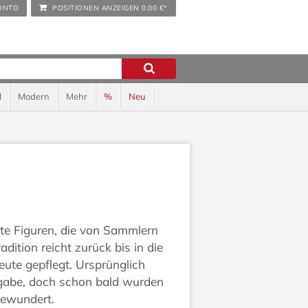
ONTO
POSITIONEN ANZEIGEN
0,00 €*
l
Modern
Mehr
%
Neu
zte Figuren, die von Sammlern
dition reicht zurück bis in die
ute gepflegt. Ursprünglich
ufgabe, doch schon bald wurden
bewundert.