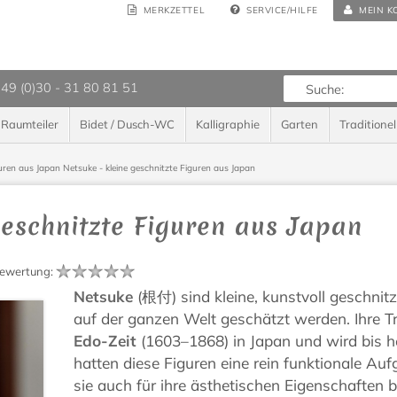
MERKZETTEL
SERVICE/HILFE
MEIN K
 49 (0)30 - 31 80 81 51
Raumteiler
Bidet / Dusch-WC
Kalligraphie
Garten
Traditionel
guren aus Japan
Netsuke - kleine geschnitzte Figuren aus Japan
geschnitzte Figuren aus Japan
ewertung
:
Netsuke
(根付) sind kleine, kunstvoll geschnit
auf der ganzen Welt geschätzt werden. Ihre Tra
Edo-Zeit
(1603–1868) in Japan und wird bis he
hatten diese Figuren eine rein funktionale A
sie auch für ihre ästhetischen Eigenschaften 