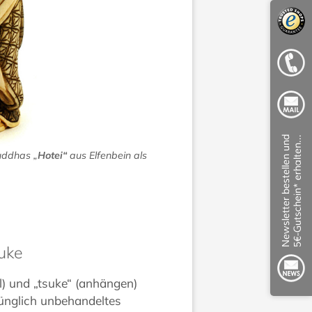
uddhas „
Hotei“
aus Elfenbein als
uke
l) und „tsuke“ (anhängen)
nglich unbehandeltes