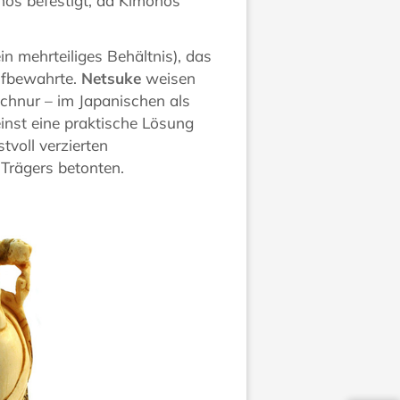
nos befestigt, da Kimonos
n mehrteiliges Behältnis), das
ufbewahrte.
Netsuke
weisen
Schnur – im Japanischen als
inst eine praktische Lösung
tvoll verzierten
Trägers betonten.