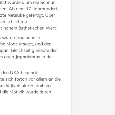
utzt wurden, um die Schnur
gen. Ab dem 17. Jahrhundert,
tzte
Netsuke
gefertigt. Über
nem schlichten
it hohem ästhetischen Wert.
wurde traditionelle
he Mode ersetzt, und der
an. Gleichzeitig erlebte der
dem auch
Japonismus
in der
 den USA begehrte
e sich fortan vor allem an die
keshi
(Netsuke-Schnitzer)
d die Motivik wurde durch