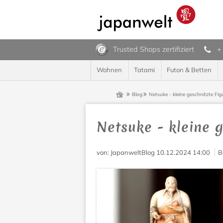
Trusted Shops zertifiziert
+
Wohnen
Tatami
Futon & Betten
Blog
Netsuke - kleine geschnitzte Fi
Netsuke - kleine 
von
: JapanweltBlog
10.12.2024 14:00
B