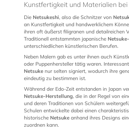
Kunstfertigkeit und Materialien be
Die
Netsukeshi
, also die Schnitzer von
Netsu
an Kunstfertigkeit und handwerklichem Können
ihren oft äußerst filigranen und detailreichen
Traditionell entstammten japanische
Netsuke-
unterschiedlichen künstlerischen Berufen.
Neben Malern gab es unter ihnen auch Künstle
oder Puppenhersteller tätig waren. Interessan
Netsuke
nur selten signiert, wodurch ihre ge
eindeutig zu bestimmen ist.
Während der Edo-Zeit entstanden in Japan ve
Netsuke-Herstellung
, die in der Regel von e
und deren Traditionen von Schülern weitergefü
Schulen entwickelte dabei einen charakteristi
historische
Netsuke
anhand ihres Designs ein
zuordnen kann.