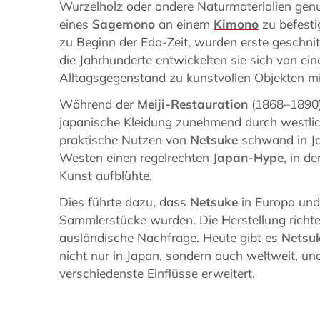
Wurzelholz oder andere Naturmaterialien gen
eines
Sagemono
an einem
Kimono
zu befesti
zu Beginn der Edo-Zeit, wurden erste geschni
die Jahrhunderte entwickelten sie sich von ei
Alltagsgegenstand zu kunstvollen Objekten m
Während der
Meiji-Restauration
(1868–1890) 
japanische Kleidung zunehmend durch westlic
praktische Nutzen von
Netsuke
schwand in Jap
Westen einen regelrechten
Japan-Hype
, in 
Kunst aufblühte.
Dies führte dazu, dass
Netsuke
in Europa und
Sammlerstücke wurden. Die Herstellung richtet
ausländische Nachfrage. Heute gibt es
Netsu
nicht nur in Japan, sondern auch weltweit, un
verschiedenste Einflüsse erweitert.