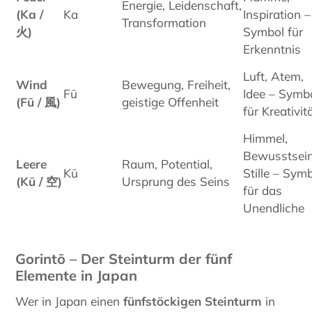
Energie, Leidenschaft,
(Ka /
Ka
Inspiration –
Transformation
火)
Symbol für
Erkenntnis
Luft, Atem,
Wind
Bewegung, Freiheit,
Fū
Idee – Symb
(Fū /
風)
geistige Offenheit
für Kreativit
Himmel,
Bewusstsein
Leere
Raum, Potential,
Kū
Stille – Sym
(Kū /
空)
Ursprung des Seins
für das
Unendliche
Gorintō – Der Steinturm der fünf
Elemente in Japan
Wer in Japan einen
fünfstöckigen Steinturm
in