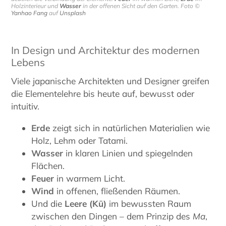
Holzinterieur und
Wasser
in der offenen Sicht auf den Garten. Foto ©
Yanhao Fang
auf
Unsplash
In Design und Architektur des modernen
Lebens
Viele japanische Architekten und Designer greifen
die Elementelehre bis heute auf, bewusst oder
intuitiv.
Erde
zeigt sich in natürlichen Materialien wie
Holz, Lehm oder Tatami.
Wasser
in klaren Linien und spiegelnden
Flächen.
Feuer
in warmem Licht.
Wind
in offenen, fließenden Räumen.
Und die
Leere (Kū)
im bewussten Raum
zwischen den Dingen – dem Prinzip des
Ma
,