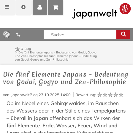
MEIN
POSITIONEN
0,00 €*
KONTO
ANZEIGEN
Blog
Die fünf Elemente Japans – Bedeutung von Godai, Gogyo
und Zen-Philosophie
Die fünf Elemente Japans – Bedeutung
von Godai, Gogyo und Zen-Philosophie
Die fünf Elemente Japans – Bedeutung
von Godai, Gogyo und Zen-Philosophie
von
: JapanweltBlog
23.10.2025 14:00
Bewertung
:
Ob im Nebel eines Gebirgswaldes, im Rauschen
des Wassers oder in der Stille eines Tempelgartens
– überall in
Japan
offenbart sich das Wirken der
fünf Elemente
.
Erde, Wasser, Feuer, Wind und
Leere
sind in der japanischen Kultur nicht nur