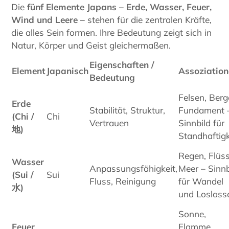
Die
fünf Elemente Japans – Erde, Wasser, Feuer,
Wind und Leere –
stehen für die zentralen Kräfte,
die alles Sein formen. Ihre Bedeutung zeigt sich in
Natur, Körper und Geist gleichermaßen.
Eigenschaften /
Element
Japanisch
Assoziation
Bedeutung
Felsen, Berg
Erde
Stabilität, Struktur,
Fundament 
(Chi /
Chi
Vertrauen
Sinnbild für
地)
Standhaftigk
Regen, Flüss
Wasser
Anpassungsfähigkeit,
Meer – Sinnb
(Sui /
Sui
Fluss, Reinigung
für Wandel
水)
und Loslass
Sonne,
Feuer
Flamme,