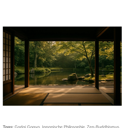
Tags
:
Godai Gogyo
,
Japanische Philosophie
,
Zen-Buddhismus
,