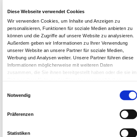
entstand das
Onmyōdō (
陰陽道)
– der „Weg von
Diese Webseite verwendet Cookies
Yin und Yang“. In dieser Lehre verbanden sich die
Ideen der
Gogyo
mit
Astrologie,
Wir verwenden Cookies, um Inhalte und Anzeigen zu
personalisieren, Funktionen für soziale Medien anbieten zu
Naturbeobachtung und Ritualen
.
können und die Zugriffe auf unsere Website zu analysieren.
Am Hof arbeiteten spezialisierte
Onmyōji
,
Außerdem geben wir Informationen zu Ihrer Verwendung
Gelehrte, die mit den Elementen und
unserer Website an unsere Partner für soziale Medien,
Himmelsrichtungen vertraut waren. Sie
Werbung und Analysen weiter. Unsere Partner führen diese
berechneten den Kalender, legten günstige Tage
Informationen möglicherweise mit weiteren Daten
für Reisen oder Zeremonien fest und sollten
zusammen, die Sie ihnen bereitgestellt haben oder die sie im
Unglück abwenden.
Rahmen Ihrer Nutzung der Dienste gesammelt haben.
Einwilligungsauswahl
Der bekannteste von ihnen war
Abe no Seimei
,
Notwendig
der noch heute in Kyōto verehrt wird. Sein
Pentagramm-Symbol (Seiman)
steht für die
Harmonie der fünf Phasen – Holz, Feuer, Erde,
Präferenzen
Metall und Wasser.
Statistiken