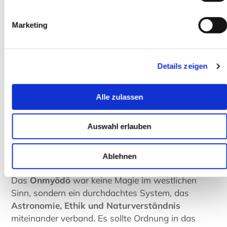
Marketing
Details zeigen
Alle zulassen
Auswahl erlauben
Die Grafik verbindet das Pentagramm des Abe no Seimei mit dem Gogyo-
System der fünf Elemente. Sie zeigt, wie Holz, Feuer, Erde, Metall und
Wasser in Japans Philosophie miteinander im Einklang stehen.
Ablehnen
Das
Onmyōdō
war keine Magie im westlichen
Sinn, sondern ein durchdachtes System, das
Astronomie, Ethik und Naturverständnis
miteinander verband. Es sollte Ordnung in das