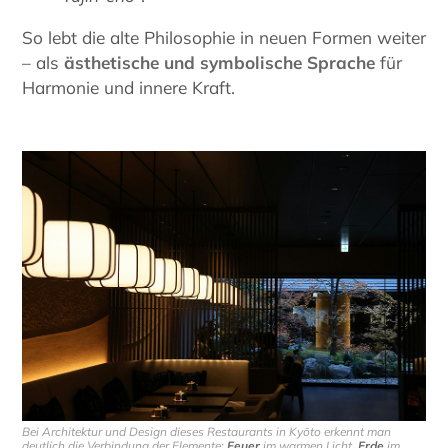
So lebt die alte Philosophie in neuen Formen weiter
– als
ästhetische und symbolische Sprache
für
Harmonie und innere Kraft.
Bei Architektur und Design dieses Restaurants in Kyōto erkennt man
deutlich die Verbindung der Elemente:
Feuer
im warmen Licht,
Erde
im