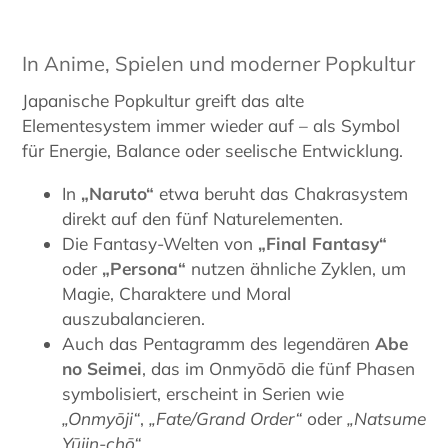
In Anime, Spielen und moderner Popkultur
Japanische Popkultur greift das alte
Elementesystem immer wieder auf – als Symbol
für Energie, Balance oder seelische Entwicklung.
In
„Naruto“
etwa beruht das Chakrasystem
direkt auf den fünf Naturelementen.
Die Fantasy-Welten von
„Final Fantasy“
oder
„Persona“
nutzen ähnliche Zyklen, um
Magie, Charaktere und Moral
auszubalancieren.
Auch das Pentagramm des legendären
Abe
no Seimei
, das im Onmyōdō die fünf Phasen
symbolisiert, erscheint in Serien wie
„Onmyōji“
,
„Fate/Grand Order“
oder
„Natsume
Yūjin-chō“
.