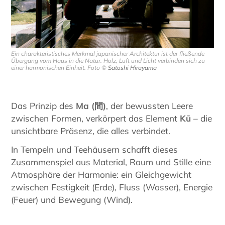
Ein charakteristisches Merkmal japanischer Architektur ist der fließende
Übergang vom Haus in die Natur. Holz, Luft und Licht verbinden sich zu
einer harmonischen Einheit. Foto ©
Satoshi Hirayama
Das Prinzip des
Ma (
間)
, der bewussten Leere
zwischen Formen, verkörpert das Element
Kū
– die
unsichtbare Präsenz, die alles verbindet.
In Tempeln und Teehäusern schafft dieses
Zusammenspiel aus Material, Raum und Stille eine
Atmosphäre der Harmonie: ein Gleichgewicht
zwischen Festigkeit (Erde), Fluss (Wasser), Energie
(Feuer) und Bewegung (Wind).