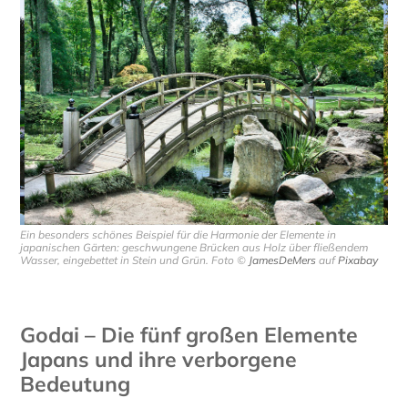
Ein besonders schönes Beispiel für die Harmonie der Elemente in
japanischen Gärten: geschwungene Brücken aus Holz über fließendem
Wasser, eingebettet in Stein und Grün. Foto ©
JamesDeMers
auf
Pixabay
Godai – Die fünf großen Elemente
Japans und ihre verborgene
Bedeutung