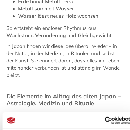
Erde
bringt
Metall
hervor
Metall
sammelt
Wasser
Wasser
lässt neues
Holz
wachsen.
So entsteht ein endloser Rhythmus aus
Wachstum, Veränderung und Gleichgewicht
.
In Japan finden wir diese Idee überall wieder – in
der Natur, in der Medizin, in Ritualen und selbst in
der Kunst. Sie erinnert daran, dass alles im Leben
miteinander verbunden ist und ständig im Wandel
bleibt.
Die Elemente im Alltag des alten Japan –
Astrologie, Medizin und Rituale
Im Japan der Heian-Zeit (794–1185) beeinflussten
die fünf Phasen nicht nur die Philosophie, sondern
auch den
Alltag am kaiserlichen Hof
. Damals