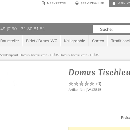
MERKZETTEL
SERVICE/HILFE
MEIN K
 49 (0)30 - 31 80 81 51
Raumteiler
Bidet / Dusch-WC
Kalligraphie
Garten
Traditionel
/Stehlampen
Domus Tischleuchte - FLÄKS
Domus Tischleuchte - FLÄKS
Domus Tischleu
(
0
)
Artikel-Nr.: JW12845
Preis