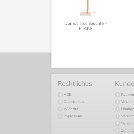
Domus Tischleuchte -
FLÄKS
Rechtliches
Kunde
AGB
Rückve
Datenschutz
Volume
Widerruf
Häufige
Impressum
Versan
Versand
Zahlun