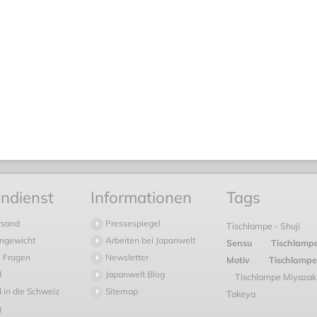
ndienst
Informationen
Tags
rsand
Pressespiegel
Tischlampe - Shuji
ngewicht
Arbeiten bei Japanwelt
Sensu
Tischlamp
 Fragen
Newsletter
Motiv
Tischlampe
d
Japanwelt Blog
Tischlampe Miyazak
 in die Schweiz
Sitemap
Takeya
g