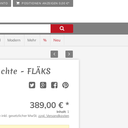
ONTO
POSITIONEN ANZEIGEN
0,00 €*
l
Modern
Mehr
%
Neu
Zurück
Vor
chte - FLÄKS
389,00 € *
Inhalt:
1
e inkl. gesetzlicher MwSt.
zzgl. Versandkosten