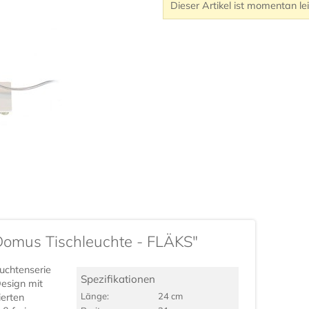
Dieser Artikel ist momentan le
Domus Tischleuchte - FLÄKS"
uchtenserie
Spezifikationen
esign mit
Länge:
24 cm
ierten