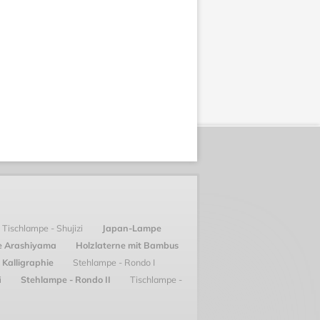
Tischlampe - Shujizi
Japan-Lampe
e Arashiyama
Holzlaterne mit Bambus
 Kalligraphie
Stehlampe - Rondo I
i
Stehlampe - Rondo II
Tischlampe -