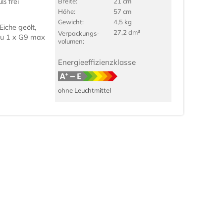
ß frei
Breite:
21 cm
Höhe:
57 cm
Gewicht:
4,5 kg
Eiche geölt,
27,2 dm³
Verpackungs­
rau 1 x G9 max
volumen:
Energieeffizienzklasse
ohne Leuchtmittel