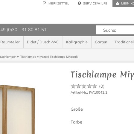
MERKZETTEL
SERVICE/HILFE
MEIN K
 49 (0)30 - 31 80 81 51
Raumteiler
Bidet / Dusch-WC
Kalligraphie
Garten
Traditionel
/Stehlampen
Tischlampe Miyazaki
Tischlampe Miyazaki
Tischlampe Mi
(
0
)
Artikel-Nr.: JW10043.3
Größe
Farbe