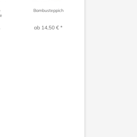
e
Bambusteppich
Papierrollo
e
.
ab 14,50 € *
ab 36,00 € *
*