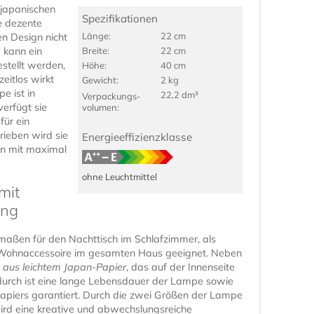
 japanischen
Spezifikationen
e dezente
Länge:
22 cm
en Design nicht
i
kann ein
Breite:
22 cm
estellt werden,
Höhe:
40 cm
eitlos wirkt
Gewicht:
2 kg
pe ist in
22,2 dm³
Verpackungs­
verfügt sie
volumen:
für ein
rieben wird sie
Energieeffizienzklasse
en mit maximal
ohne Leuchtmittel
mit
ung
rmaßen für den Nachttisch im Schlafzimmer, als
r Wohnaccessoire im gesamten Haus geeignet. Neben
 aus leichtem Japan-Papier
, das auf der Innenseite
rdurch ist eine lange Lebensdauer der Lampe sowie
 Papiers garantiert. Durch die zwei Größen der Lampe
wird eine kreative und abwechslungsreiche