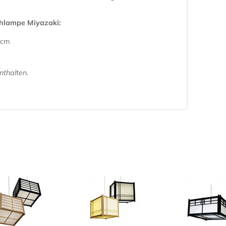
chlampe Miyazaki:
8cm
nthalten.