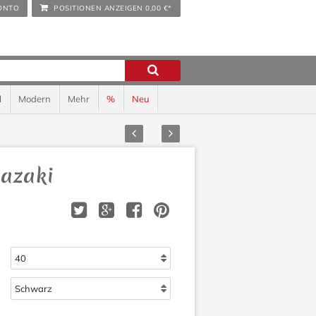
ONTO
POSITIONEN ANZEIGEN
0,00 €*
l
Modern
Mehr
%
Neu
Zurück
Vor
yazaki