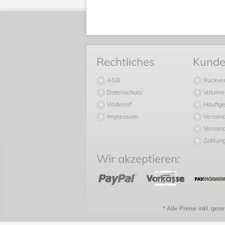
Rechtliches
Kunde
AGB
Rückve
Datenschutz
Volume
Widerruf
Häufige
Impressum
Versan
Versand
Zahlun
Wir akzeptieren:
* Alle Preise inkl. ges