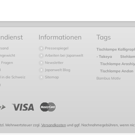
ndienst
Informationen
Tags
rsand
Pressespiegel
Tischlampe Kalligrap
ngewicht
Arbeiten bei Japanwelt
- Takeya
Stehlam
 Fragen
Newsletter
Tischlampe Arash
d
Japanwelt Blog
Tischlampe Andon
 in die Schweiz
Sitemap
Bambus Motiv
g
etzl. Mehrwertsteuer zzgl.
Versandkosten
und ggf. Nachnahmegebühren, wenn nich