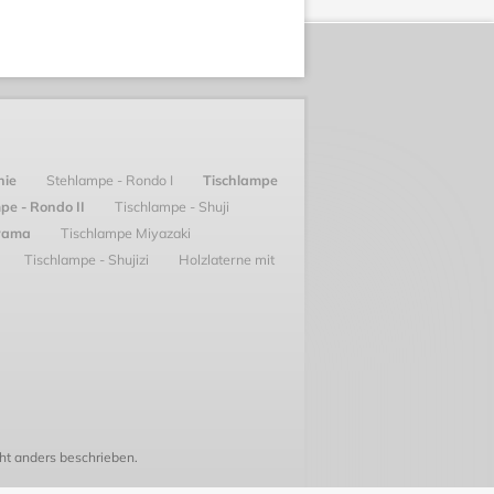
hie
Stehlampe - Rondo I
Tischlampe
pe - Rondo II
Tischlampe - Shuji
iyama
Tischlampe Miyazaki
Tischlampe - Shujizi
Holzlaterne mit
t anders beschrieben.