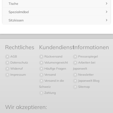
Tische
Spezialmöbel
Sitzkissen
Rechtliches
Kundendienst
Informationen
AGB
Rückversand
Pressespiegel
Datenschutz
Volumengewicht
Arbeiten bei
Widerruf
Häufige Fragen
Japanwelt
Impressum
Versand
Newsletter
Versand in die
Japanwelt Blog
Schweiz
Sitemap
Zahlung
Wir akzeptieren: