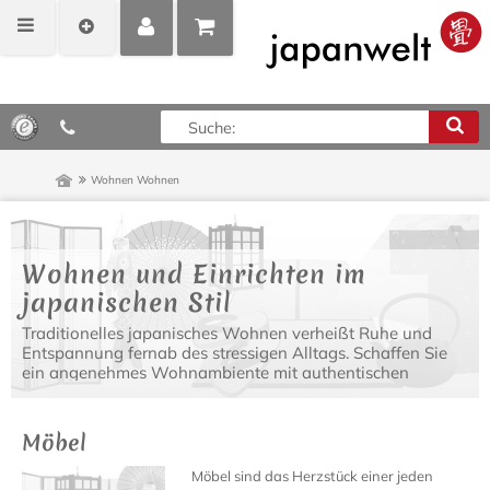
MEIN
POSITIONEN
0,00 €*
KONTO
ANZEIGEN
Wohnen
Wohnen
Wohnen und Einrichten im
japanischen Stil
Traditionelles japanisches Wohnen verheißt Ruhe und
Entspannung fernab des stressigen Alltags. Schaffen Sie
ein angenehmes Wohnambiente mit authentischen
japanischen Einrichtungsgegenständen, modernen
Designer Möbeln und asiatischen Lampen.
Möbel
Möbel sind das Herzstück einer jeden