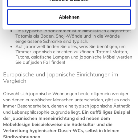
Traditionelles japanisches Wohnen ist für viele Menschen
im Westen heute ein Ideal, mit dem sie Natürlichkeit,
Ablehnen
Ästhetik, Ruhe und eine entspannte Atmosphäre
verbinden.
Das typische Japanzimmer ist minimalistisch eingerichtet.
Tatamis als Boden, Shoji-Wände und in die Wände
eingelassene Schränke sind typisch.
Auf Japanwelt finden Sie alles, was Sie benötigen, um
Zimmer japanisch einrichten zu können. Tatami-Matten,
Futons, asiatische Lampen und japanische Möbel werden
Sie auf jeden Fall finden!
Europäische und Japanische Einrichtungen im
Vergleich
Obwohl sich japanische Wohnungen heute allgemein weniger
von denen europäischer Menschen unterscheiden, gibt es noch
immer Besonderheiten, denen eine typisch japanische Ästhetik
und Lebensphilosophie zugrunde liegt.
Ein auffälliges Beispiel
der japanischen Inneneinrichtung sind neben dem
Möbeldesign beispielsweise die Badekultur und die
Verbreitung hygienischer Dusch-WCs, selbst in kleinen
Stadtwohnungen.