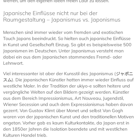
werfen, um den eigenen Ideen freien Lauf zu lassen.
Japanische Einflüsse nicht nur bei der
Raumgestaltung – Japanismus vs. Japonismus
Menschen sind immer wieder vom fremden und exotischen
Touch Japans beeindruckt. So hielten auch japanische Einflüsse
in Kunst und Gesellschaft Einzug. So gibt es beispielsweise 500
Japanismen im Deutschen. Unter Japanismus versteht man
dabei ein aus dem Japanischen stammendes Fremd- oder
Lehnwort.
Viel interessanter ist aber der Kunsstil des Japonismus (
ジャポニ
スム
). Die japanischen Künstler hatten immer wieder Einfluss auf
westliche Maler. In der Tradition der ukiyo-e sollten heitere und
vergängliche Welten auf den Bildern gezeigt werden. Künstler
aus dem Bereich Impressionismus, Art Nouveau, Jugendstil,
Wiener Secession und auch dem Expressionismus haben davon
gezerrt. Von Gustav Klimt über Monet und selbst Van Gogh
waren von der japanischen Kunst und den traditionellen Motiven
angetan. Vorher gab es kaum Kulturkontakte, da Japan erst in
den 1850er Jahren die Isolation beendete und mit westlichen
Kulturen Handel trieb.