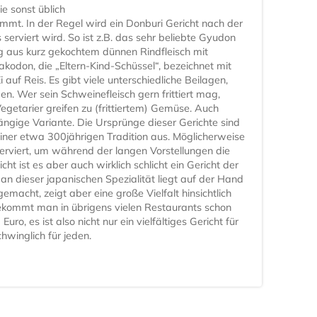
e sonst üblich
ommt. In der Regel wird ein Donburi Gericht nach der
 serviert wird. So ist z.B. das sehr beliebte Gyudon
g aus kurz gekochtem dünnen Rindfleisch mit
yakodon, die „Eltern-Kind-Schüssel“, bezeichnet mit
uf Reis. Es gibt viele unterschiedliche Beilagen,
n. Wer sein Schweinefleisch gern frittiert mag,
egetarier greifen zu (frittiertem) Gemüse. Auch
ängige Variante. Die Ursprünge dieser Gerichte sind
einer etwa 300jährigen Tradition aus. Möglicherweise
erviert, um während der langen Vorstellungen die
cht ist es aber auch wirklich schlicht ein Gericht der
an dieser japanischen Spezialität liegt auf der Hand
gemacht, zeigt aber eine große Vielfalt hinsichtlich
ekommt man in übrigens vielen Restaurants schon
uro, es ist also nicht nur ein vielfältiges Gericht für
winglich für jeden.