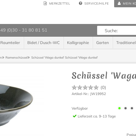
MERKZETTEL
SERVICE/HILFE
MEIN K
 49 (0)30 - 31 80 81 51
Raumteiler
Bidet / Dusch-WC
Kalligraphie
Garten
Traditionel
ln
Ramenschüssel
Schüssel 'Waga dunkel'
Schüssel 'Waga dunkel'
Schüssel 'Waga
(
0
)
Artikel-Nr.: JW19952
Verfügbar
Lieferzeit
ca. 9-13 Tage
Preis