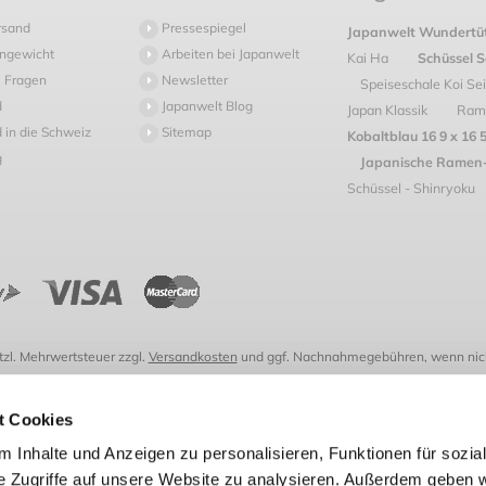
rsand
Pressespiegel
Japanwelt Wundertüt
ngewicht
Arbeiten bei Japanwelt
Kai Ha
Schüssel 
 Fragen
Newsletter
Speiseschale Koi Sei
d
Japanwelt Blog
Japan Klassik
Rame
 in die Schweiz
Sitemap
Kobaltblau 16 9 x 16 
g
Japanische Ramen-
Schüssel - Shinryoku
etzl. Mehrwertsteuer zzgl.
Versandkosten
und ggf. Nachnahmegebühren, wenn nich
t Cookies
Vertrag widerrufen
 Inhalte und Anzeigen zu personalisieren, Funktionen für sozia
e Zugriffe auf unsere Website zu analysieren. Außerdem geben w