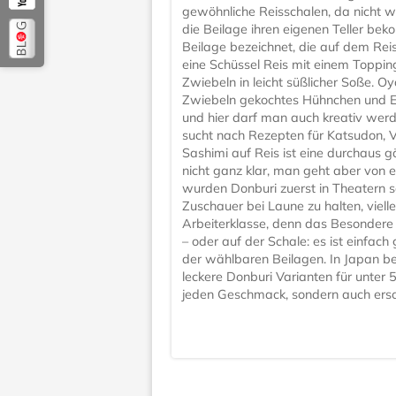
gewöhnliche Reisschalen, da nicht wi
die Beilage ihren eigenen Teller bek
Beilage bezeichnet, die auf dem Reis
eine Schüssel Reis mit einem Toppin
Zwiebeln in leicht süßlicher Soße. O
Zwiebeln gekochtes Hühnchen und Ei a
und hier darf man auch kreativ werde
sucht nach Rezepten für Katsudon, V
Sashimi auf Reis ist eine durchaus g
nicht ganz klar, man geht aber von 
wurden Donburi zuerst in Theatern s
Zuschauer bei Laune zu halten, viellei
Arbeiterklasse, denn das Besondere 
– oder auf der Schale: es ist einfach 
der wählbaren Beilagen. In Japan b
leckere Donburi Varianten für unter 5 E
jeden Geschmack, sondern auch ersch