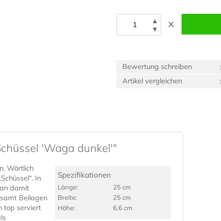
▲
x
▼
Bewertung schreiben
Artikel vergleichen
Schüssel 'Waga dunkel'"
n. Wörtlich
Spezifikationen
Schüssel“. In
Länge:
25 cm
man damit
s samt Beilagen
Breite:
25 cm
n top serviert
Höhe:
6,6 cm
ls