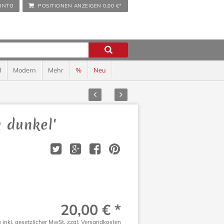
ONTO
POSITIONEN ANZEIGEN
0,00 €*
l
Modern
Mehr
%
Neu
Zurück
Vor
 dunkel'
20,00 € *
e inkl. gesetzlicher MwSt.
zzgl. Versandkosten