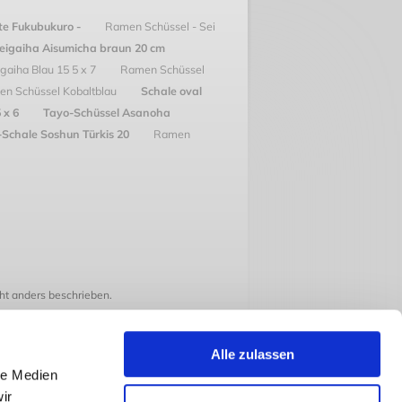
e Fukubukuro -
Ramen Schüssel - Sei
Seigaiha Aisumicha braun 20 cm
gaiha Blau 15 5 x 7
Ramen Schüssel
n Schüssel Kobaltblau
Schale oval
5 x 6
Tayo-Schüssel Asanoha
Schale Soshun Türkis 20
Ramen
t anders beschrieben.
Alle zulassen
le Medien
ir