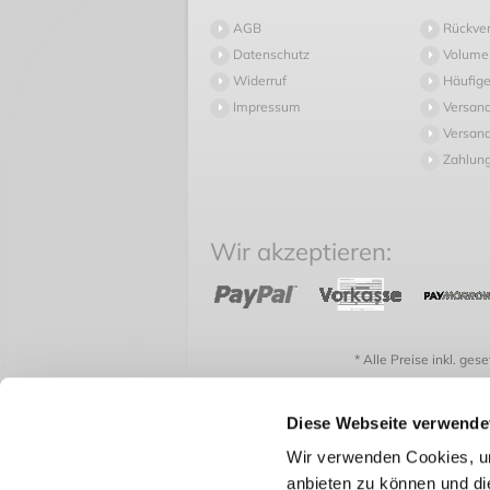
AGB
Rückve
Datenschutz
Volume
Widerruf
Häufige
Impressum
Versan
Versand
Zahlun
Wir akzeptieren:
* Alle Preise inkl. ges
Diese Webseite verwende
Wir verwenden Cookies, um
anbieten zu können und di