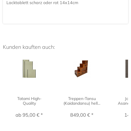
Lacktablett scharz oder rot 14x14cm
Kunden kauften auch:
Tatami High-
Treppen-Tansu
Jap
Quality
(Kaidandansu) hell...
Asano
ab 95,00 € *
849,00 € *
14