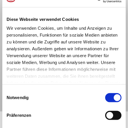
AGB
Rückversand
Pressespiegel
Datenschutz
Volumengewicht
Arbeiten bei
Widerruf
Häufige Fragen
Japanwelt
Diese Webseite verwendet Cookies
Impressum
Versand
Newsletter
Wir verwenden Cookies, um Inhalte und Anzeigen zu
Versand in die
Japanwelt Blog
personalisieren, Funktionen für soziale Medien anbieten
Schweiz
Sitemap
zu können und die Zugriffe auf unsere Website zu
Zahlung
analysieren. Außerdem geben wir Informationen zu Ihrer
Verwendung unserer Website an unsere Partner für
Wir akzeptieren:
soziale Medien, Werbung und Analysen weiter. Unsere
Partner führen diese Informationen möglicherweise mit
weiteren Daten zusammen, die Sie ihnen bereitgestellt
haben oder die sie im Rahmen Ihrer Nutzung der Dienste
gesammelt haben.
Einwilligungsauswahl
Notwendig
* Alle Preise inkl. gesetzl. Mehrwertsteuer zzgl.
Versandkosten
und ggf.
Nachnahmegebühren, wenn nicht anders beschrieben.
Präferenzen
Vertrag widerrufen