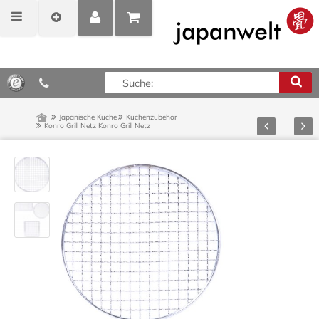
MEIN
POSITIONEN
0,00 €*
KONTO
ANZEIGEN
Japanische Küche
Küchenzubehör
Zurück
Vor
Konro Grill Netz
Konro Grill Netz