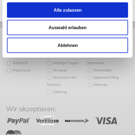
Alle zulassen
Auswahl erlauben
Rechtliches
Kundendienst
Informationen
Ablehnen
AGB
Rückversand
Pressespiegel
Datenschutz
Volumengewicht
Arbeiten bei
Widerruf
Häufige Fragen
Japanwelt
Impressum
Versand
Newsletter
Versand in die
Japanwelt Blog
Schweiz
Sitemap
Zahlung
Wir akzeptieren: