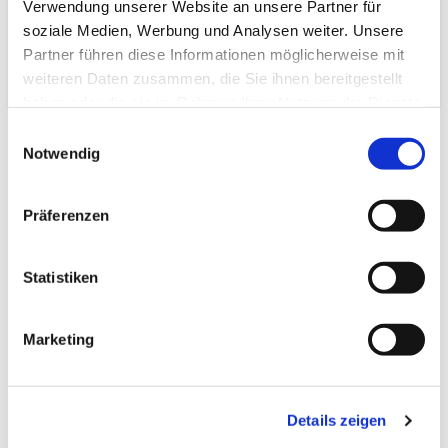
Verwendung unserer Website an unsere Partner für
soziale Medien, Werbung und Analysen weiter. Unsere
Ein Netz für den Konro Grill.
Partner führen diese Informationen möglicherweise mit
weiteren Daten zusammen, die Sie ihnen bereitgestellt
haben oder die sie im Rahmen Ihrer Nutzung der Dienste
gesammelt haben.
Einwilligungsauswahl
Notwendig
Zuletzt angesehen
Präferenzen
Statistiken
Marketing
Konro Grill Netz
Details zeigen