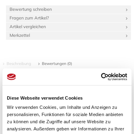
Bewertung schreiben
Fragen zum Artikel?
Artikel vergleichen
Merkzettel
Beschreibung
Bewertungen (0)
Produktinformationen "Konro Grill Netz"
Spezifikationen
Diese Webseite verwendet Cookies
Länge:
19 cm
Breite:
19 cm
Wir verwenden Cookies, um Inhalte und Anzeigen zu
Höhe:
1 cm
personalisieren, Funktionen für soziale Medien anbieten
Artikel­gewicht:
200 g
zu können und die Zugriffe auf unsere Website zu
Versand­gewicht:
500 g
analysieren. Außerdem geben wir Informationen zu Ihrer
3,46 dm³
Verpackungs­volumen: