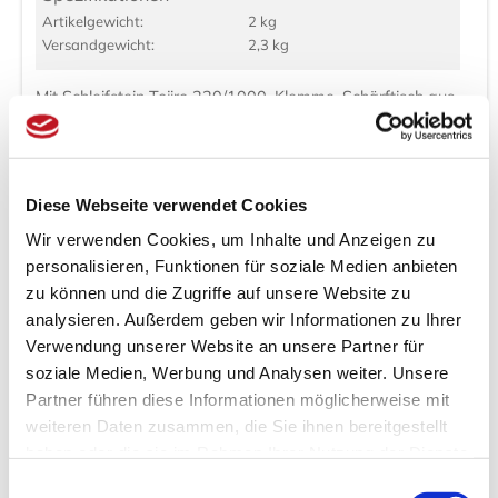
Artikel­gewicht:
2 kg
Versand­gewicht:
2,3 kg
Mit Schleifstein Tojiro 220/1000, Klemme, Schärftisch aus
Holz, passendem Behälter aus Plastik, und DVD
Diese Webseite verwendet Cookies
Kunden kauften auch:
Wir verwenden Cookies, um Inhalte und Anzeigen zu
personalisieren, Funktionen für soziale Medien anbieten
zu können und die Zugriffe auf unsere Website zu
analysieren. Außerdem geben wir Informationen zu Ihrer
Verwendung unserer Website an unsere Partner für
soziale Medien, Werbung und Analysen weiter. Unsere
Partner führen diese Informationen möglicherweise mit
weiteren Daten zusammen, die Sie ihnen bereitgestellt
Zori Y- Tatami-
haben oder die sie im Rahmen Ihrer Nutzung der Dienste
Sandalen
gesammelt haben.
Einwilligungsauswahl