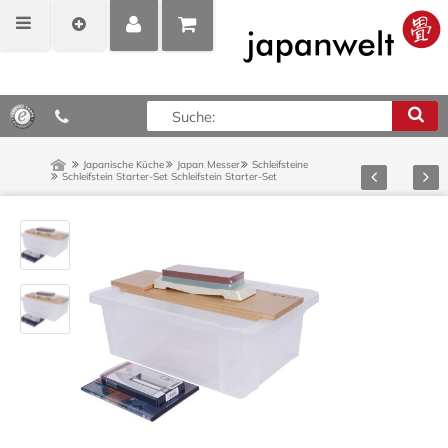
MEIN
POSITIONEN
0,00 €*
KONTO
ANZEIGEN
Japanische Küche
Japan Messer
Schleifsteine
Zurück
Vor
Schleifstein Starter-Set
Schleifstein Starter-Set