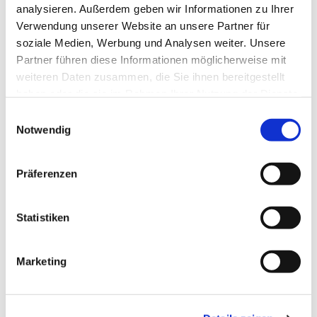
analysieren. Außerdem geben wir Informationen zu Ihrer
Eine kleinere Trommel, die häufig als
Verwendung unserer Website an unsere Partner für
Begleitinstrument im
Nō-Theater
und in der
soziale Medien, Werbung und Analysen weiter. Unsere
Nagauta
-Musik gespielt wird. Die Shime-daiko
Partner führen diese Informationen möglicherweise mit
hält den Grundrhythmus legt das Tempo fest, ist
weiteren Daten zusammen, die Sie ihnen bereitgestellt
haben oder die sie im Rahmen Ihrer Nutzung der Dienste
aber auch ein vielseitiges Soloinstrument.
gesammelt haben.
Einwilligungsauswahl
Notwendig
Präferenzen
Statistiken
Marketing