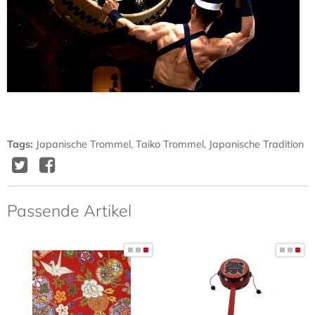
Tags
:
Japanische Trommel
,
Taiko Trommel
,
Japanische Tradition
Twitter
Facebook
Delicious
Diggit
Passende Artikel