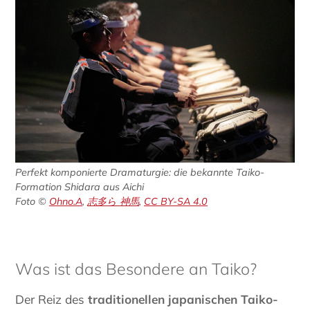
Perfekt komponierte Dramaturgie: die bekannte Taiko-
Formation Shidara aus Aichi
Foto ©
Ohno.A
,
志多ら 神馬
,
CC BY-SA 4.0
Was ist das Besondere an Taiko?
Der Reiz des
traditionellen japanischen Taiko-