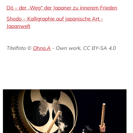
Dō – der „Weg“ der Japaner zu innerem Frieden
Shodo – Kalligraphie auf japanische Art -
Japanwelt
Titelfoto ©
Ohno.A
- Own work, CC BY-SA 4.0