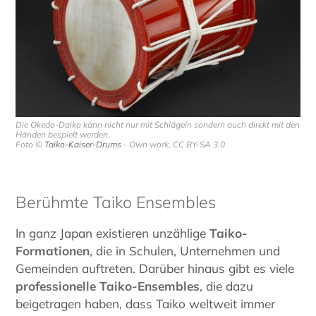
Die Okedo-Daiko kann nicht nur mit Schlägeln sondern auch direkt mit den
Händen bespielt werden.
Foto ©
Taiko-Kaiser-Drums
- Own work, CC BY-SA 3.0
Berühmte Taiko Ensembles
In ganz Japan existieren unzählige
Taiko-
Formationen
, die in Schulen, Unternehmen und
Gemeinden auftreten. Darüber hinaus gibt es viele
professionelle Taiko-Ensembles
, die dazu
beigetragen haben, dass Taiko weltweit immer