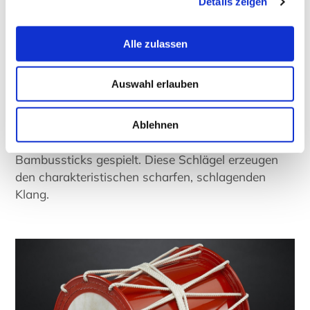
Details zeigen
Traditionell japanische Taiko Trommel mit Seilspannung- "Shime-Daiko"
Foto ©
Taiko-Kaiser-Drums
- Eigenes Werk, CC BY-SA 3.0
Alle zulassen
Oke-daikō oder Okedō
Auswahl erlauben
Die immer beliebter werdenden Okedo-Daiko mit
kurzem Körper haben einen sehr starken, flachen,
Ablehnen
dröhnenden Klang und werden oft mit
Bambussticks gespielt. Diese Schlägel erzeugen
den charakteristischen scharfen, schlagenden
Klang.