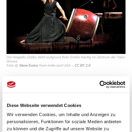
Die Nagado-Daiko steht aufgrund Ihrer Größe häufig im Zentrum der Taiko
Shows.
Foto @
Steve Evans
from India and USA -,
CC BY 2.0
Zur
Herstellung
der Nagado-Daiko wird in der
Regel ein schön gemasertes Stück hartes Zelkova-
Holz zu einem Zylinder ausgehöhlt, mit Rindsleder
Diese Webseite verwendet Cookies
bespannt und mit Metallstiften fixiert.
Wir verwenden Cookies, um Inhalte und Anzeigen zu
personalisieren, Funktionen für soziale Medien anbieten
zu können und die Zugriffe auf unsere Website zu
Shime-daiko