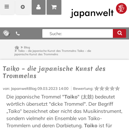
MEIN
POSITIONEN
0,00 €*
KONTO
ANZEIGEN
Blog
Taiko – die japanische Kunst des Trommelns
Taiko – die
japanische Kunst des Trommelns
Taiko – die japanische Kunst des
Trommelns
von
: JapanweltBlog
09.03.2023 14:00
Bewertung
:
Die japanische Trommel "
Taiko
" (太鼓) bedeutet
wörtlich übersetzt "dicke Trommel". Der Begriff
„Taiko“ bezeichnet aber nicht das Musikinstrument,
sondern vielmehr ein Ensemble von Taiko-
Trommlern und deren Darbietung.
Taiko
ist für