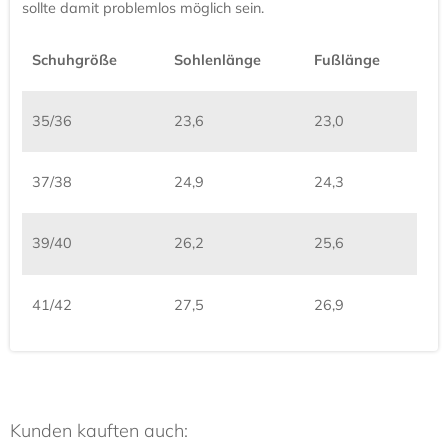
sollte damit problemlos möglich sein.
Schuhgröße
Sohlenlänge
Fußlänge
35/36
23,6
23,0
37/38
24,9
24,3
39/40
26,2
25,6
41/42
27,5
26,9
Kunden kauften auch: