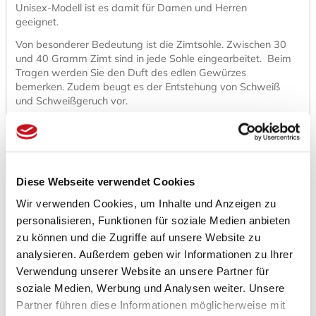
Unisex-Modell ist es damit für Damen und Herren
geeignet.
Von besonderer Bedeutung ist die Zimtsohle. Zwischen 30
und 40 Gramm Zimt sind in jede Sohle eingearbeitet. Beim
Tragen werden Sie den Duft des edlen Gewürzes
bemerken. Zudem beugt es der Entstehung von Schweiß
und Schweißgeruch vor.
Zimt hat aber einen großen Einfluss auf den gesamten
Körper. Die Blutzirkulation kann positiv beeinflusst werden,
was ebenfalls Effekte auf die Temperaturregulierung des
Körpers hat. Binsen als Obermaterial kann zudem einen
leichten Massageeffekt beim Tragen bescheren. Im
Diese Webseite verwendet Cookies
Sommer wirkt das Material zudem kühlend auf die
Wir verwenden Cookies, um Inhalte und Anzeigen zu
Fußsohle.
personalisieren, Funktionen für soziale Medien anbieten
Verwendungsmöglichkeiten für Zimttreter Les Tôngs
zu können und die Zugriffe auf unsere Website zu
Les Tôngs JUNCUS-V Karafuru
analysieren. Außerdem geben wir Informationen zu Ihrer
Verwendung unserer Website an unsere Partner für
Die Zehentrenner mit Zimt dienen im Alltag als Ersatz für
soziale Medien, Werbung und Analysen weiter. Unsere
klassische Flip Flops. Im Sommer an heißen Tagen suchen
viele Menschen einen passenden Schuh, welcher die
Partner führen diese Informationen möglicherweise mit