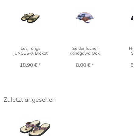
Les Tôngs
Seidenfächer
Hol
JUNCUS-X Brokat
Kanagawa Ooki
Sc
18,90 € *
8,00 € *
8,
Zuletzt angesehen