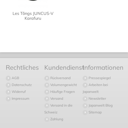
Les Tôngs JUNCUS-V
Karafuru
Rechtliches
Kundendienst
Informationen
AGB
Rückversand
Pressespiegel
Datenschutz
Volumengewicht
Arbeiten bei
Widerruf
Häufige Fragen
Japanwelt
Impressum
Versand
Newsletter
Versand in die
Japanwelt Blog
Schweiz
Sitemap
Zahlung