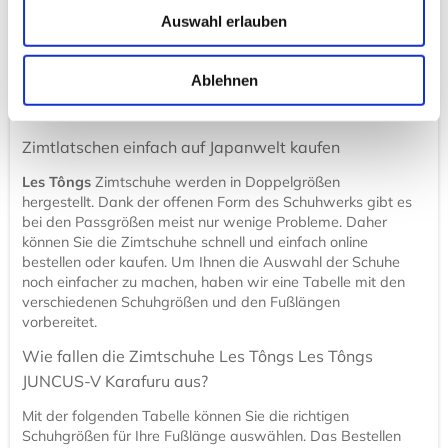
Absorption von Schweiß und Fußgeruch,
Auswahl erlauben
Positiver Einfluss auf innere Organe.
Zimt-Allergiker sollten die Zimtlatschen meiden. Gleiches
Ablehnen
gilt für Schwangere, da Zimtschuhe als wehenfördernd
gelten.
Zimtlatschen einfach auf Japanwelt kaufen
Les Tôngs
Zimtschuhe werden in Doppelgrößen
hergestellt. Dank der offenen Form des Schuhwerks gibt es
bei den Passgrößen meist nur wenige Probleme. Daher
können Sie die Zimtschuhe schnell und einfach online
bestellen oder kaufen. Um Ihnen die Auswahl der Schuhe
noch einfacher zu machen, haben wir eine Tabelle mit den
verschiedenen Schuhgrößen und den Fußlängen
vorbereitet.
Wie fallen die Zimtschuhe Les Tôngs Les Tôngs
JUNCUS-V Karafuru aus?
Mit der folgenden Tabelle können Sie die richtigen
Schuhgrößen für Ihre Fußlänge auswählen. Das Bestellen