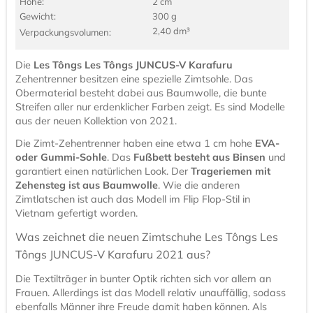
Höhe:
2 cm
Gewicht:
300 g
2,40 dm³
Verpackungs­volumen:
Die
Les Tôngs Les Tôngs JUNCUS-V Karafuru
Zehentrenner besitzen eine spezielle Zimtsohle. Das
Obermaterial besteht dabei aus Baumwolle, die bunte
Streifen aller nur erdenklicher Farben zeigt. Es sind Modelle
aus der neuen Kollektion von 2021.
Die Zimt-Zehentrenner haben eine etwa 1 cm hohe
EVA-
oder Gummi-Sohle
. Das
Fußbett besteht aus Binsen
und
garantiert einen natürlichen Look. Der
Trageriemen mit
Zehensteg ist aus Baumwolle
. Wie die anderen
Zimtlatschen ist auch das Modell im Flip Flop-Stil in
Vietnam gefertigt worden.
Was zeichnet die neuen Zimtschuhe Les Tôngs Les
Tôngs JUNCUS-V Karafuru 2021 aus?
Die Textilträger in bunter Optik richten sich vor allem an
Frauen. Allerdings ist das Modell relativ unauffällig, sodass
ebenfalls Männer ihre Freude damit haben können. Als