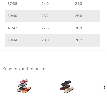
37/38
24,9
24,3
39/40
26,2
25,6
41/42
27,5
26,9
43/44
28,8
28,2
Kunden kauften auch: