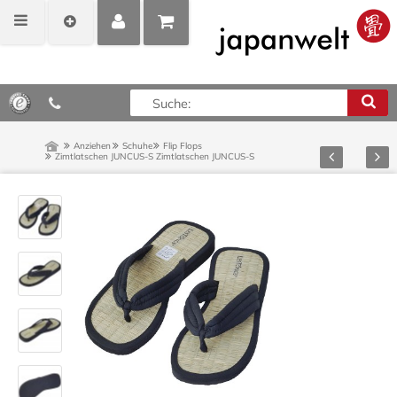
MEIN
POSITIONEN
0,00 €*
KONTO
ANZEIGEN
Anziehen
Schuhe
Flip Flops
Zurück
Vor
Zimtlatschen JUNCUS-S
Zimtlatschen JUNCUS-S