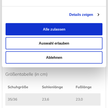
Vietnam / Ho Chi Minh City getestet und als exklusive
Erfindung registriert (Reg. No .1487)
Details zeigen
Wichtige Hinweise
Alle zulassen
Zimtallergiker sollten auf das Tragen von Zimtlatschen
verzichten.
Auswahl erlauben
Bei hohen sportlichen Belastungen, großer Hitze oder bei
Feuchtigkeit kann Zimtpulver austreten und es kann zu
leichten Verfärbungen kommen.
Ablehnen
Größentabelle (in cm)
Schuhgröße
Sohlenlänge
Fußlänge
35/36
23,6
23,0