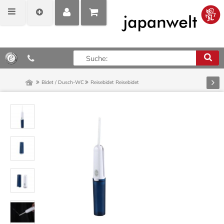
MEIN
POSITIONEN
0,00 €*
KONTO
ANZEIGEN
Vor
Bidet / Dusch-WC
Reisebidet
Reisebidet