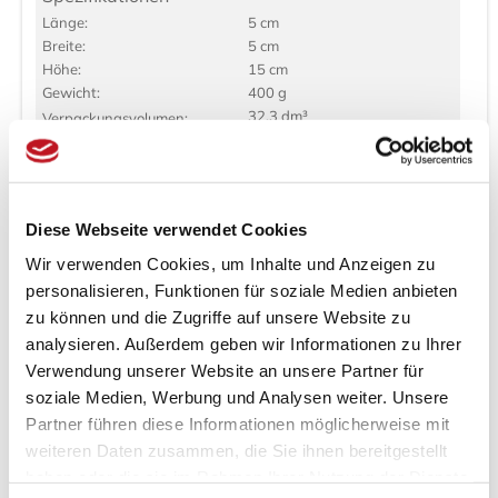
Länge:
5 cm
Breite:
5 cm
Höhe:
15 cm
Gewicht:
400 g
32,3 dm³
Verpackungs­volumen:
Dieses tragbare, batteriebetriebene Reisebidet (portable
Bidet) ist perfekt für alle, die auch unterwegs nicht auf
Intim-Hygiene verzichten möchten.
Diese Webseite verwendet Cookies
Dieses tragbare Bidet ist aufgrund seiner geringen Maße
Wir verwenden Cookies, um Inhalte und Anzeigen zu
von 5 x 15 cm auch auf Reisen bequem zu
personalisieren, Funktionen für soziale Medien anbieten
transportieren. Besonders empfehlenswert und hilfreich
ist dieses portable Bidet für Menschen mit Hämorrhoiden
zu können und die Zugriffe auf unsere Website zu
und Menschen, die aufgrund von Krankheiten in ihrer
analysieren. Außerdem geben wir Informationen zu Ihrer
Beweglichkeit beschränkt sind. Jede Flüssigkeit, solange
Verwendung unserer Website an unsere Partner für
sie nicht dickflüssig kann als Spüllösung verwendet
soziale Medien, Werbung und Analysen weiter. Unsere
werden. Möchten Sie beispielsweise Kamillentee
Partner führen diese Informationen möglicherweise mit
verwenden, sollte dieser vorher gefiltert werden, um zu
vermeiden dass das feine Filtersieb im Travelbidet
weiteren Daten zusammen, die Sie ihnen bereitgestellt
verstopft.
haben oder die sie im Rahmen Ihrer Nutzung der Dienste