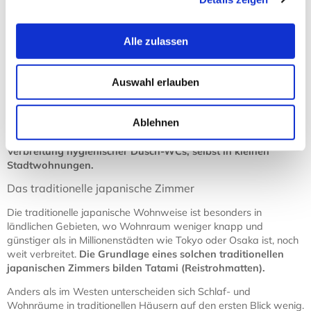
Europäische und Japanische Einrichtungen im
Vergleich
Alle zulassen
Obwohl sich japanische Wohnungen heute allgemein weniger
von denen europäischer Menschen unterscheiden, gibt es noch
Auswahl erlauben
immer Besonderheiten, denen eine typisch japanische Ästhetik
und Lebensphilosophie zugrunde liegt.
Ein auffälliges Beispiel
Ablehnen
der japanischen Inneneinrichtung sind neben dem
Möbeldesign beispielsweise die Badekultur und die
Verbreitung hygienischer Dusch-WCs, selbst in kleinen
Stadtwohnungen.
Das traditionelle japanische Zimmer
Die traditionelle japanische Wohnweise ist besonders in
ländlichen Gebieten, wo Wohnraum weniger knapp und
günstiger als in Millionenstädten wie Tokyo oder Osaka ist, noch
weit verbreitet.
Die Grundlage eines solchen traditionellen
japanischen Zimmers bilden Tatami (Reistrohmatten).
Anders als im Westen unterscheiden sich Schlaf- und
Wohnräume in traditionellen Häusern auf den ersten Blick wenig.