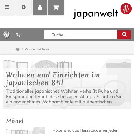
MEIN
POSITIONEN
0,00 €*
KONTO
ANZEIGEN
Wohnen
Wohnen
Wohnen und Einrichten im
japanischen Stil
Traditionelles japanisches Wohnen verheißt Ruhe und
Entspannung fernab des stressigen Alltags. Schaffen Sie
ein angenehmes Wohnambiente mit authentischen
japanischen Einrichtungsgegenständen, modernen
Designer Möbeln und asiatischen Lampen.
Möbel
Möbel sind das Herzstück einer jeden